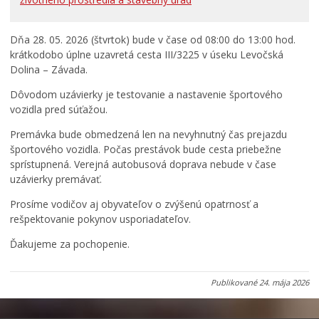
Rodina, život, bývanie
Školstvo
Dňa 28. 05. 2026 (štvrtok) bude v čase od 08:00 do 13:00 hod.
Stavby, prenájmy a pozemky
krátkodobo úplne uzavretá cesta III/3225 v úseku Levočská
Dolina – Závada.
Zamestnanie v samospráve
Dôvodom uzávierky je testovanie a nastavenie športového
Životné prostredie a odpady
vozidla pred súťažou.
Premávka bude obmedzená len na nevyhnutný čas prejazdu
športového vozidla. Počas prestávok bude cesta priebežne
sprístupnená. Verejná autobusová doprava nebude v čase
uzávierky premávať.
Prosíme vodičov aj obyvateľov o zvýšenú opatrnosť a
rešpektovanie pokynov usporiadateľov.
Ďakujeme za pochopenie.
Publikované
24. mája 2026