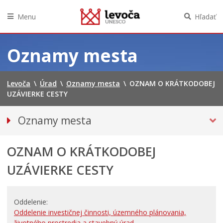
Menu
Hľadať
Preskočiť
na
Oznamy mesta
obsah
Levoča
\
Úrad
\
Oznamy mesta
\
OZNAM O KRÁTKODOBEJ
UZÁVIERKE CESTY
Oznamy mesta
VŠETKY OZNAMY MESTA
OZNAM O KRÁTKODOBEJ
Bezpečnosť
DOPRAVA, ÚDRŽBA KOMUNIKÁCIÍ
UZÁVIERKE CESTY
Financie
Kultúra, šport a propagácia
Oddelenie
Primátor informuje
Oddelenie investičnej činnosti, územného plánovania,
životného prostredia a stavebný úrad