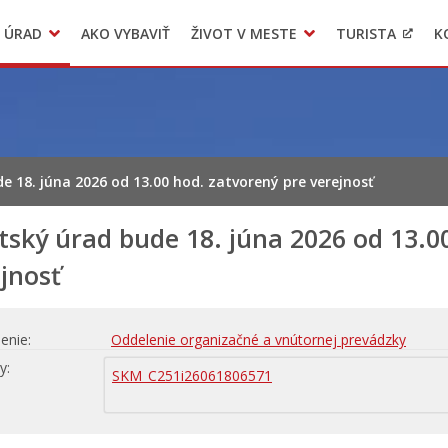
 ÚRAD
AKO VYBAVIŤ
ŽIVOT V MESTE
TURISTA
K
Transparentné mesto
Voľba hlavného kontrolóra mesta Levoča
LIMKA
e 18. júna 2026 od 13.00 hod. zatvorený pre verejnosť
ský úrad bude 18. júna 2026 od 13.0
jnosť
enie
Oddelenie organizačné a vnútornej prevádzky
hy
SKM_C251i26061806571