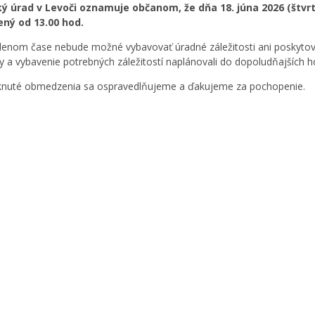
ý úrad v Levoči oznamuje občanom, že
dňa 18. júna 2026 (štv
ený od 13.00 hod.
enom čase nebude možné vybavovať úradné záležitosti ani poskytovať
y a vybavenie potrebných záležitostí naplánovali do dopoludňajších h
knuté obmedzenia sa ospravedlňujeme a ďakujeme za pochopenie.