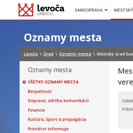
SAMOSPRÁVA
MESTSKÝ
Dokumenty mesta
Projekty
Doprava
Preskočiť
na
Oznamy mesta
obsah
Levoča
\
Úrad
\
Oznamy mesta
\
Mestský úrad bud
Oznamy mesta
Mest
vere
VŠETKY OZNAMY MESTA
Bezpečnosť
Doprava, údržba komunikácií
Oddel
Prílo
Financie
Kultúra, šport a propagácia
Primátor informuje