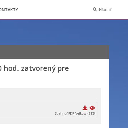
Oznámenia funkcií, zamestnaní, činností a
majetkových pomerov verejného funkcionára
ONTAKTY
Hľadať
0 hod. zatvorený pre
Stiahnuť PDF, Veľkosť 43 KB