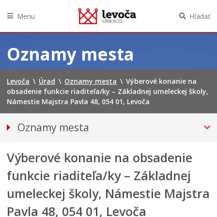
Menu
Hľadať
Preskočiť
na
Oznamy mesta
obsah
Levoča
\
Úrad
\
Oznamy mesta
\
Výberové konanie na
obsadenie funkcie riaditeľa/ky – Základnej umeleckej školy,
Námestie Majstra Pavla 48, 054 01, Levoča
Oznamy mesta
VŠETKY OZNAMY MESTA
Výberové konanie na obsadenie
Bezpečnosť
Doprava, údržba komunikácií
funkcie riaditeľa/ky – Základnej
Financie
umeleckej školy, Námestie Majstra
Kultúra, šport a propagácia
Pavla 48, 054 01, Levoča
Primátor informuje