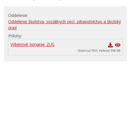
Rodina, život, bývanie
Oddelenie
ŠKOLSTVO
Oddelenie školstva, sociálnych vecí, zdravotníctvo a školský
Stavby, prenájmy a pozemky
úrad
Prílohy
Zamestnanie v samospráve
Výberové_konanie_ZUS
Životné prostredie a odpady
Stiahnuť PDF, Veľkosť 398 KB