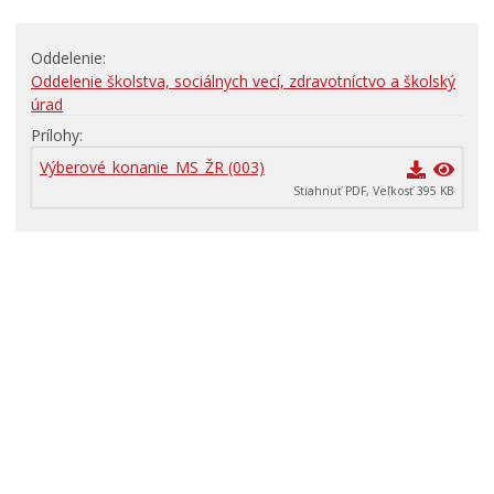
RODINA, ŽIVOT, BÝVANIE
Oddelenie
ŠKOLSTVO
Oddelenie školstva, sociálnych vecí, zdravotníctvo a školský
Stavby, prenájmy a pozemky
úrad
Prílohy
ZAMESTNANIE V SAMOSPRÁVE
Výberové_konanie_MS_ŽR (003)
Životné prostredie a odpady
Stiahnuť PDF, Veľkosť 395 KB