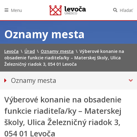
Menu
Hľadať
Preskočiť
na
Oznamy mesta
obsah
Levoča
\
Úrad
\
Oznamy mesta
\
Výberové konanie na
obsadenie funkcie riaditeľa/ky – Materskej školy, Ulica
Železničný riadok 3, 054 01 Levoča
Oznamy mesta
VŠETKY OZNAMY MESTA
Výberové konanie na obsadenie
Bezpečnosť
Doprava, údržba komunikácií
funkcie riaditeľa/ky – Materskej
Financie
školy, Ulica Železničný riadok 3,
Kultúra, šport a propagácia
054 01 Levoča
PRIMÁTOR INFORMUJE