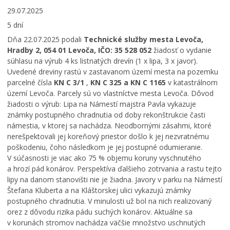
29.07.2025
5 dní
Dňa 22.07.2025 podali
Technické služby mesta Levoča,
Hradby 2, 054 01 Levoča, IČO: 35 528 052
žiadosť o vydanie
súhlasu na výrub 4 ks listnatých drevín (1 x lipa, 3 x javor).
Uvedené dreviny rastú v zastavanom území mesta na pozemku
parcelné čísla
KN C 3/1
,
KN C 325 a KN C 1165
v katastrálnom
území Levoča. Parcely sú vo vlastníctve mesta Levoča. Dôvod
žiadosti o výrub: Lipa na Námestí majstra Pavla vykazuje
známky postupného chradnutia od doby rekonštrukcie časti
námestia, v ktorej sa nachádza. Neodbornými zásahmi, ktoré
nerešpektovali jej koreňový priestor došlo k jej nezvratnému
poškodeniu, čoho následkom je jej postupné odumieranie.
V súčasnosti je viac ako 75 % objemu koruny vyschnutého
a hrozí pád konárov. Perspektíva ďalšieho zotrvania a rastu tejto
lipy na danom stanovišti nie je žiadna. Javory v parku na Námestí
Štefana Kluberta a na Kláštorskej ulici vykazujú známky
postupného chradnutia. V minulosti už bol na nich realizovaný
orez z dôvodu rizika pádu suchých konárov. Aktuálne sa
v korunách stromov nachádza väčšie množstvo uschnutých