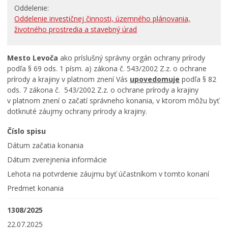
Oddelenie
RODINA, ŽIVOT, BÝVANIE
Oddelenie investičnej činnosti, územného plánovania,
životného prostredia a stavebný úrad
Školstvo
Stavby, prenájmy a pozemky
Mesto Levoča
ako príslušný správny orgán ochrany prírody
Zamestnanie v samospráve
podľa § 69 ods. 1 písm. a) zákona č. 543/2002 Z.z. o ochrane
prírody a krajiny v platnom znení Vás
upovedomuje
podľa § 82
ŽIVOTNÉ PROSTREDIE A ODPADY
ods. 7 zákona č. 543/2002 Z.z. o ochrane prírody a krajiny
v platnom znení o začatí správneho konania, v ktorom môžu byť
dotknuté záujmy ochrany prírody a krajiny.
Číslo spisu
Dátum začatia konania
Dátum zverejnenia informácie
Lehota na potvrdenie záujmu byť účastníkom v tomto konaní
Predmet konania
1308/2025
22.07.2025