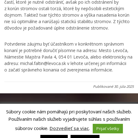
častí, ktoré je nutné odstrániť, avšak po ich odstránení by
z korún stromov ostali torzá, ktoré by nepôsobili estetickým
dojmom. Taktiež tvar týchto stromov a výška nasadenia korún
nie sú optimálne a narúšajú statickú stabilitu stromov. Z týchto
dôvodov je požadované úplne odstránenie stromov.
Potvrdenie záujmu byť účastníkom v konkrétnom správnom
konaní je potrebné doručiť písomne na adresu: Mesto Levoča,
Námestie Majstra Pavla 4, 054 01 Levoča, alebo elektronicky na
adresu: michal.faltin@levoca.sk v lehote určenej pri informácii
o začatí správneho konania od zverejnenia informácie.
Publikované
30. júla 2025
Súbory cookie nám pomáhajú pri poskytovaní našich služieb.
Používaním našich služieb vyjadrujete súhlas s používaním
Riešenie
ANTIK SMART CITY
| Technický prevádzkovateľ – MVI
Technology, s.r.o.
súborov cookie.
Dozvedieť sa viac
.
Prijať všetky
Správca webového sídla: Mesto Levoča, Námestie Majstra Pavla 4, 054 01
Levoča,
webmaster@levoca.sk
|
Vyhlásenie o prístupnosti
|
Ochrana