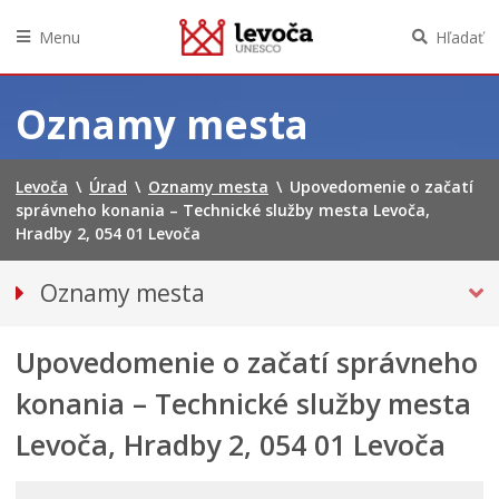
Menu
Hľadať
Preskočiť
na
Oznamy mesta
obsah
Levoča
\
Úrad
\
Oznamy mesta
\
Upovedomenie o začatí
správneho konania – Technické služby mesta Levoča,
Hradby 2, 054 01 Levoča
Oznamy mesta
VŠETKY OZNAMY MESTA
Upovedomenie o začatí správneho
Bezpečnosť
Doprava, údržba komunikácií
konania – Technické služby mesta
Financie
Levoča, Hradby 2, 054 01 Levoča
Kultúra, šport a propagácia
PRIMÁTOR INFORMUJE