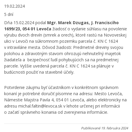
19.02.2024
5 dní
Dňa 15.02.2024 podal
Mgr. Marek Dzugas, J. Francisciho
1699/23, 054 01 Levoča
žiadosť o vydanie súhlasu na povolenie
výrubu dvoch drevín (smrek a orech), ktoré rastú na Novoveskej
ulici v Levoči na súkromnom pozemku parcela č. KN C 1624
v intraviláne mesta. Dôvod žiadosti: Predmetné dreviny svojou
polohou a zdravotným stavom ohrozujú nehnuteľný majetok
žiadateľa a bezpečnosť ľudí pohybujúcich sa na predmetnej
parcele. Vyššie uvedená parcela č. KN C 1624 sa plánuje v
budúcnosti použiť na stavebné účely.
Potvrdenie záujmu byť účastníkom v konkrétnom správnom
konaní je potrebné doručiť písomne na adresu: Mesto Levoča,
Námestie Majstra Pavla 4, 054 01 Levoča, alebo elektronicky na
adresu michal.faltin@levoca.sk v lehote určenej pri informácii
o začatí správneho konania od zverejnenia informácie.
Publikované
19. februára 2024