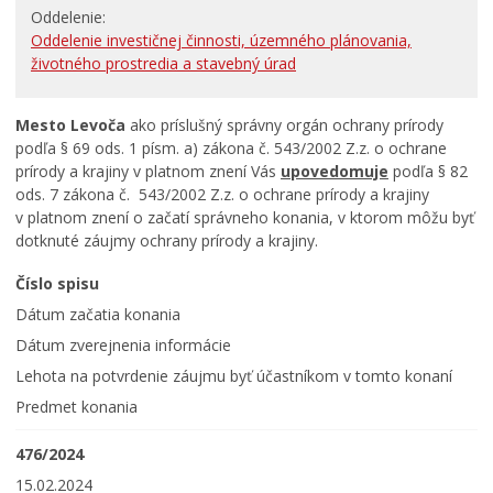
Oddelenie
RODINA, ŽIVOT, BÝVANIE
Oddelenie investičnej činnosti, územného plánovania,
životného prostredia a stavebný úrad
Školstvo
Stavby, prenájmy a pozemky
Mesto Levoča
ako príslušný správny orgán ochrany prírody
Zamestnanie v samospráve
podľa § 69 ods. 1 písm. a) zákona č. 543/2002 Z.z. o ochrane
prírody a krajiny v platnom znení Vás
upovedomuje
podľa § 82
ŽIVOTNÉ PROSTREDIE A ODPADY
ods. 7 zákona č. 543/2002 Z.z. o ochrane prírody a krajiny
v platnom znení o začatí správneho konania, v ktorom môžu byť
dotknuté záujmy ochrany prírody a krajiny.
Číslo spisu
Dátum začatia konania
Dátum zverejnenia informácie
Lehota na potvrdenie záujmu byť účastníkom v tomto konaní
Predmet konania
476/2024
15.02.2024