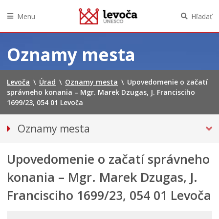
Menu
Hľadať
Preskočiť
na
Oznamy mesta
obsah
Levoča
\
Úrad
\
Oznamy mesta
\
Upovedomenie o začatí
správneho konania – Mgr. Marek Dzugas, J. Francisciho
1699/23, 054 01 Levoča
Oznamy mesta
VŠETKY OZNAMY MESTA
Upovedomenie o začatí správneho
Bezpečnosť
Doprava, údržba komunikácií
konania – Mgr. Marek Dzugas, J.
Financie
Francisciho 1699/23, 054 01 Levoča
Kultúra, šport a propagácia
PRIMÁTOR INFORMUJE