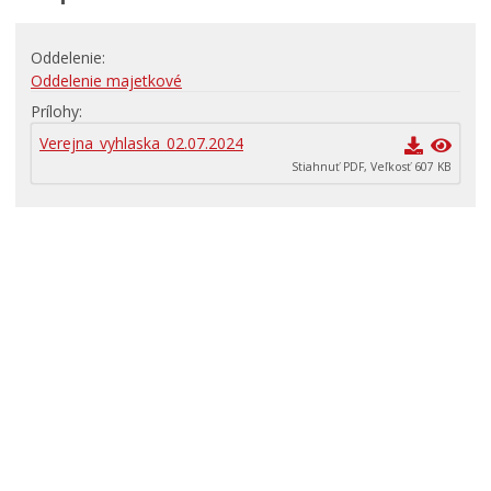
RODINA, ŽIVOT, BÝVANIE
Oddelenie
Školstvo
Oddelenie majetkové
STAVBY, PRENÁJMY A POZEMKY
Prílohy
Zamestnanie v samospráve
Verejna_vyhlaska_02.07.2024
Stiahnuť PDF, Veľkosť 607 KB
ŽIVOTNÉ PROSTREDIE A ODPADY