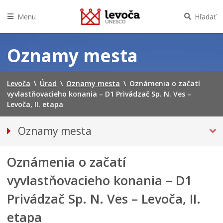
Menu
Hľadať
Preskočiť
na
Oznamy mesta
obsah
Levoča
\
Úrad
\
Oznamy mesta
\
Oznámenia o začatí
vyvlastňovacieho konania – D1 Privádzač Sp. N. Ves –
Levoča, II. etapa
Oznamy mesta
VŠETKY OZNAMY MESTA
Oznámenia o začatí
Bezpečnosť
Doprava, údržba komunikácií
vyvlastňovacieho konania – D1
Financie
Privádzač Sp. N. Ves – Levoča, II.
Kultúra, šport a propagácia
etapa
PRIMÁTOR INFORMUJE