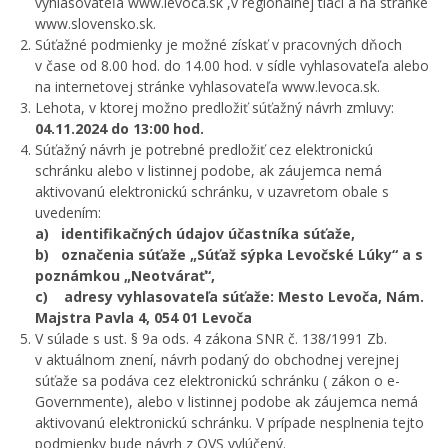
vyhlasovateľa www.levoca.sk ,v regionálnej tlači a na stránke
www.slovensko.sk.
Súťažné podmienky je možné získať v pracovných dňoch
v čase od 8.00 hod. do 14.00 hod. v sídle vyhlasovateľa alebo
na internetovej stránke vyhlasovateľa www.levoca.sk.
Lehota, v ktorej možno predložiť súťažný návrh zmluvy:
04.11.2024 do 13:00 hod.
Súťažný návrh je potrebné predložiť cez elektronickú
schránku alebo v listinnej podobe, ak záujemca nemá
aktivovanú elektronickú schránku, v uzavretom obale s
uvedením:
a) identifikačných údajov účastníka súťaže,
b) označenia súťaže „Súťaž sýpka Levočské Lúky“ a s
poznámkou „Neotvárať“,
c) adresy vyhlasovateľa súťaže: Mesto Levoča, Nám.
Majstra Pavla 4, 054 01 Levoča
V súlade s ust. § 9a ods. 4 zákona SNR č. 138/1991 Zb.
v aktuálnom znení, návrh podaný do obchodnej verejnej
súťaže sa podáva cez elektronickú schránku ( zákon o e-
Governmente), alebo v listinnej podobe ak záujemca nemá
aktivovanú elektronickú schránku. V prípade nesplnenia tejto
podmienky bude návrh z OVS vylúčený.