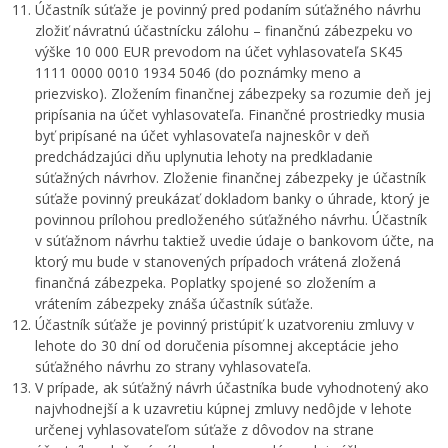
Účastník súťaže je povinný pred podaním súťažného návrhu
zložiť návratnú účastnícku zálohu – finančnú zábezpeku vo
výške 10 000 EUR prevodom na účet vyhlasovateľa SK45
1111 0000 0010 1934 5046 (do poznámky meno a
priezvisko). Zložením finančnej zábezpeky sa rozumie deň jej
pripísania na účet vyhlasovateľa. Finančné prostriedky musia
byť pripísané na účet vyhlasovateľa najneskôr v deň
predchádzajúci dňu uplynutia lehoty na predkladanie
súťažných návrhov. Zloženie finančnej zábezpeky je účastník
súťaže povinný preukázať dokladom banky o úhrade, ktorý je
povinnou prílohou predloženého súťažného návrhu. Účastník
v súťažnom návrhu taktiež uvedie údaje o bankovom účte, na
ktorý mu bude v stanovených prípadoch vrátená zložená
finančná zábezpeka. Poplatky spojené so zložením a
vrátením zábezpeky znáša účastník súťaže.
Účastník súťaže je povinný pristúpiť k uzatvoreniu zmluvy v
lehote do 30 dní od doručenia písomnej akceptácie jeho
súťažného návrhu zo strany vyhlasovateľa.
V prípade, ak súťažný návrh účastníka bude vyhodnotený ako
najvhodnejší a k uzavretiu kúpnej zmluvy nedôjde v lehote
určenej vyhlasovateľom súťaže z dôvodov na strane