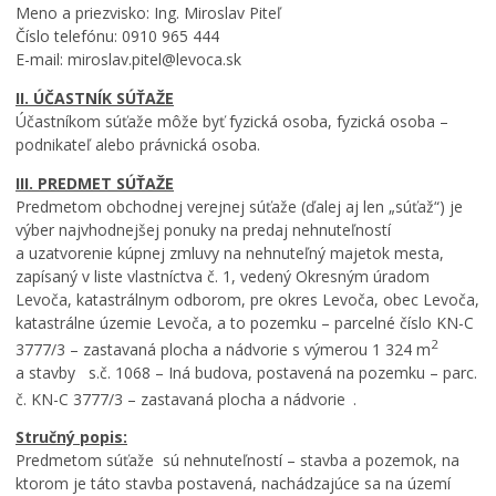
Meno a priezvisko: Ing. Miroslav Piteľ
Číslo telefónu: 0910 965 444
E-mail: miroslav.pitel@levoca.sk
II. ÚČASTNÍK SÚŤAŽE
Účastníkom súťaže môže byť fyzická osoba, fyzická osoba –
podnikateľ alebo právnická osoba.
III. PREDMET SÚŤAŽE
Predmetom obchodnej verejnej súťaže (ďalej aj len „súťaž“) je
výber najvhodnejšej ponuky na predaj nehnuteľností
a uzatvorenie kúpnej zmluvy na nehnuteľný majetok mesta,
zapísaný v liste vlastníctva č. 1, vedený Okresným úradom
Levoča, katastrálnym odborom, pre okres Levoča, obec Levoča,
katastrálne územie Levoča, a to pozemku – parcelné číslo KN-C
2
3777/3 – zastavaná plocha a nádvorie s výmerou 1 324 m
a stavby s.č. 1068 – Iná budova, postavená na pozemku – parc.
č. KN-C 3777/3 – zastavaná plocha a nádvorie
.
Stručný popis:
Predmetom súťaže sú nehnuteľností – stavba a pozemok, na
ktorom je táto stavba postavená, nachádzajúce sa na území