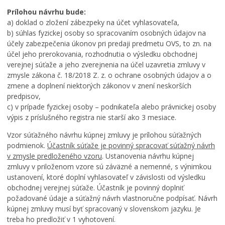
Prílohou návrhu bude:
a) doklad o zložení zábezpeky na účet vyhlasovateľa,
b) súhlas fyzickej osoby so spracovaním osobných údajov na
účely zabezpečenia úkonov pri predaji predmetu OVS, to zn. na
účel jeho prerokovania, rozhodnutia o výsledku obchodnej
verejnej súťaže a jeho zverejnenia na účel uzavretia zmluvy v
zmysle zákona č. 18/2018 Z. z. o ochrane osobných údajov a o
zmene a doplnení niektorých zákonov v znení neskorších
predpisov,
c) v prípade fyzickej osoby – podnikateľa alebo právnickej osoby
výpis z príslušného registra nie starší ako 3 mesiace.
Vzor súťažného návrhu kúpnej zmluvy je prílohou súťažných
podmienok.
Účastník súťaže je povinný spracovať súťažný návrh
v zmysle predloženého vzoru
. Ustanovenia návrhu kúpnej
zmluvy v priloženom vzore sú záväzné a nemenné, s výnimkou
ustanovení, ktoré doplní vyhlasovateľ v závislosti od výsledku
obchodnej verejnej súťaže. Účastník je povinný doplniť
požadované údaje a súťažný návrh vlastnoručne podpísať. Návrh
kúpnej zmluvy musí byť spracovaný v slovenskom jazyku. Je
treba ho predložiť v 1 vyhotovení.