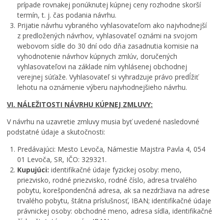
prípade rovnakej ponúknutej kúpnej ceny rozhodne skorší
termín, t. j. čas podania návrhu.
Prijatie návrhu vybraného vyhlasovateľom ako najvhodnejší
z predložených návrhov, vyhlasovateľ oznámi na svojom
webovom sídle do 30 dní odo dňa zasadnutia komisie na
vyhodnotenie návrhov kúpnych zmlúv, doručených
vyhlasovateľovi na základe ním vyhlásenej obchodnej
verejnej súťaže. Vyhlasovateľ si vyhradzuje právo predĺžiť
lehotu na oznámenie výberu najvhodnejšieho návrhu.
VI. NÁLEŽITOSTI NÁVRHU KÚPNEJ ZMLUVY:
V návrhu na uzavretie zmluvy musia byť uvedené nasledovné
podstatné údaje a skutočnosti:
Predávajúci: Mesto Levoča, Námestie Majstra Pavla 4, 054
01 Levoča, SR, IČO: 329321.
Kupujúci:
identifikačné údaje fyzickej osoby: meno,
priezvisko, rodné priezvisko, rodné číslo, adresa trvalého
pobytu, korešpondenčná adresa, ak sa nezdržiava na adrese
trvalého pobytu, štátna príslušnosť, IBAN; identifikačné údaje
právnickej osoby: obchodné meno, adresa sídla, identifikačné