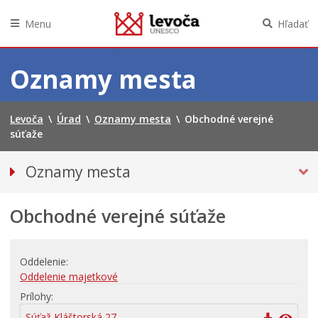
Menu
Hľadať
Preskočiť
na
Oznamy mesta
obsah
Levoča
\
Úrad
\
Oznamy mesta
\
Obchodné verejné
súťaže
Oznamy mesta
VŠETKY OZNAMY MESTA
Obchodné verejné súťaže
Bezpečnosť
Doprava, údržba komunikácií
Financie
Oddelenie
Oddelenie majetkové
Kultúra, šport a propagácia
Prílohy
PRIMÁTOR INFORMUJE
Súťaž Kláštorská 27