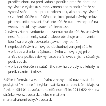
predĺžiť lehotu na predkladanie ponúk a predĺžiť lehotu na
vyhlásenie výsledku súťaže. Zmena podmienok súťaže sa
vykoná spôsobom a prostriedkami tak, ako bola vyhlásená.
O zrušení súťaže budú účastníci, ktorí podali návrhy zmlúv
písomne informovaní. Zrušenie súťaže bude zverejnené na
webovom sídle vyhlasovateľa levoca.sk.
návrh vziať na vedomie a nezahrnúť ho do súťaže, ak návrh
nespĺňa podmienky súťaže, alebo obsahuje ustanovenia,
ktoré sú pre vyhlasovateľa zjavne nevýhodné;
nepripustiť návrh zmluvy do obchodnej verejnej súťaže
v prípade zistenia neúplnosti návrhu zmluvy a jej príloh
z hľadiska požiadaviek vyhlasovateľa, uvedených v súťažných
podkladoch.
v prípade doručenia súťažného návrhu po uplynutí lehoty na
predkladanie návrhov.
Bližšie informácie a vzor návrhu zmluvy budú navrhovateľom
poskytnuté v kancelárii vyhlasovateľa na adrese: Nám. Majstra
Pavla 4, 054 01 Levoča, na telefónnom čísle: 0911 622 444, na
stránke: www.levoca.sk, alebo e-mailom:
martin.drahomirecky@levoca.sk.