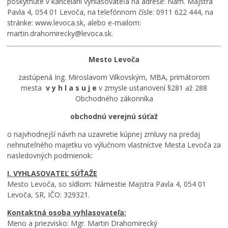
poskytnuté v kancelárii vyhlasovateľa na adrese: Nám. Majstra
Pavla 4, 054 01 Levoča, na telefónnom čísle: 0911 622 444, na
stránke: www.levoca.sk, alebo e-mailom:
martin.drahomirecky@levoca.sk.
Mesto Levoča
zastúpená Ing. Miroslavom Vilkovským, MBA, primátorom
mesta
v y h l a s u j e
v zmysle ustanovení §281 až 288
Obchodného zákonníka
obchodnú verejnú súťaž
o najvhodnejší návrh na uzavretie kúpnej zmluvy na predaj
nehnuteľného majetku vo výlučnom vlastníctve Mesta Levoča za
nasledovných podmienok:
I. VYHLASOVATEĽ SÚŤAŽE
Mesto Levoča, so sídlom: Námestie Majstra Pavla 4, 054 01
Levoča, SR, IČO: 329321.
Kontaktná osoba vyhlasovateľa:
Meno a priezvisko: Mgr. Martin Drahomirecký