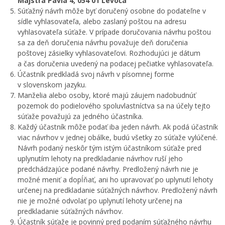
Majstra Pavla 4, 054 01 Levoča
Súťažný návrh môže byť doručený osobne do podateľne v
sídle vyhlasovateľa, alebo zaslaný poštou na adresu
vyhlasovateľa súťaže. V prípade doručovania návrhu poštou
sa za deň doručenia návrhu považuje deň doručenia
poštovej zásielky vyhlasovateľovi. Rozhodujúci je dátum
a čas doručenia uvedený na podacej pečiatke vyhlasovateľa.
Účastník predkladá svoj návrh v písomnej forme
v slovenskom jazyku.
Manželia alebo osoby, ktoré majú záujem nadobudnúť
pozemok do podielového spoluvlastníctva sa na účely tejto
súťaže považujú za jedného účastníka.
Každý účastník môže podať iba jeden návrh. Ak podá účastník
viac návrhov v jednej obálke, budú všetky zo súťaže vylúčené.
Návrh podaný neskôr tým istým účastníkom súťaže pred
uplynutím lehoty na predkladanie návrhov ruší jeho
predchádzajúce podané návrhy. Predložený návrh nie je
možné meniť a dopĺňať, ani ho upravovať po uplynutí lehoty
určenej na predkladanie súťažných návrhov. Predložený návrh
nie je možné odvolať po uplynutí lehoty určenej na
predkladanie súťažných návrhov.
Účastník súťaže je povinný pred podaním súťažného návrhu