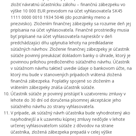
zložiť návratnú účastnícku zálohu – finančnú zábezpeku vo
výške 10 000 EUR prevodom na účet vyhlasovateľa SK45
1111 0000 0010 1934 5046 (do poznámky meno a
priezvisko). Zložením finančnej zábezpeky sa rozumie deň jej
pripísania na účet vyhlasovateľa. Finančné prostriedky musia
byť pripísané na účet vyhlasovateľa najneskôr v deň
predchádzajúci dňu uplynutia lehoty na predkladanie
súťažných návrhov. Zloženie finančnej zábezpeky je účastník
súťaže povinný preukázať dokladom banky o úhrade, ktorý je
povinnou prílohou predloženého súťažného návrhu. Účastník
v súťažnom návrhu taktiež uvedie údaje o bankovom účte, na
ktorý mu bude v stanovených prípadoch vrátená zložená
finančná zábezpeka. Poplatky spojené so zložením a
vrátením zábezpeky znáša účastník súťaže.
Účastník súťaže je povinný pristúpiť k uzatvoreniu zmluvy v
lehote do 30 dní od doručenia písomnej akceptácie jeho
súťažného návrhu zo strany vyhlasovateľa.
V prípade, ak súťažný návrh účastníka bude vyhodnotený ako
najvhodnejší a k uzavretiu kúpnej zmluvy nedôjde v lehote
určenej vyhlasovateľom súťaže z dôvodov na strane
účastníka, zložená zábezpeka prepadá v celej výške