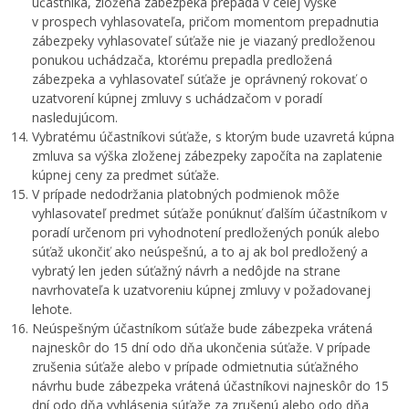
účastníka, zložená zábezpeka prepadá v celej výške
v prospech vyhlasovateľa, pričom momentom prepadnutia
zábezpeky vyhlasovateľ súťaže nie je viazaný predloženou
ponukou uchádzača, ktorému prepadla predložená
zábezpeka a vyhlasovateľ súťaže je oprávnený rokovať o
uzatvorení kúpnej zmluvy s uchádzačom v poradí
nasledujúcom.
Vybratému účastníkovi súťaže, s ktorým bude uzavretá kúpna
zmluva sa výška zloženej zábezpeky započíta na zaplatenie
kúpnej ceny za predmet súťaže.
V prípade nedodržania platobných podmienok môže
vyhlasovateľ predmet súťaže ponúknuť ďalším účastníkom v
poradí určenom pri vyhodnotení predložených ponúk alebo
súťaž ukončiť ako neúspešnú, a to aj ak bol predložený a
vybratý len jeden súťažný návrh a nedôjde na strane
navrhovateľa k uzatvoreniu kúpnej zmluvy v požadovanej
lehote.
Neúspešným účastníkom súťaže bude zábezpeka vrátená
najneskôr do 15 dní odo dňa ukončenia súťaže. V prípade
zrušenia súťaže alebo v prípade odmietnutia súťažného
návrhu bude zábezpeka vrátená účastníkovi najneskôr do 15
dní odo dňa vyhlásenia súťaže za zrušenú alebo odo dňa