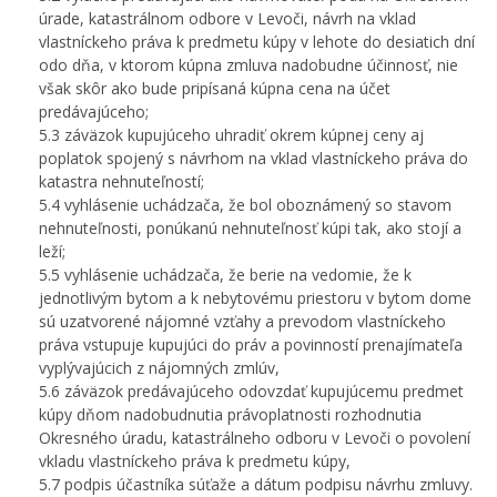
úrade, katastrálnom odbore v Levoči, návrh na vklad
vlastníckeho práva k predmetu kúpy v lehote do desiatich dní
odo dňa, v ktorom kúpna zmluva nadobudne účinnosť, nie
však skôr ako bude pripísaná kúpna cena na účet
predávajúceho;
5.3 záväzok kupujúceho uhradiť okrem kúpnej ceny aj
poplatok spojený s návrhom na vklad vlastníckeho práva do
katastra nehnuteľností;
5.4 vyhlásenie uchádzača, že bol oboznámený so stavom
nehnuteľnosti, ponúkanú nehnuteľnosť kúpi tak, ako stojí a
leží;
5.5 vyhlásenie uchádzača, že berie na vedomie, že k
jednotlivým bytom a k nebytovému priestoru v bytom dome
sú uzatvorené nájomné vzťahy a prevodom vlastníckeho
práva vstupuje kupujúci do práv a povinností prenajímateľa
vyplývajúcich z nájomných zmlúv,
5.6 záväzok predávajúceho odovzdať kupujúcemu predmet
kúpy dňom nadobudnutia právoplatnosti rozhodnutia
Okresného úradu, katastrálneho odboru v Levoči o povolení
vkladu vlastníckeho práva k predmetu kúpy,
5.7 podpis účastníka súťaže a dátum podpisu návrhu zmluvy.