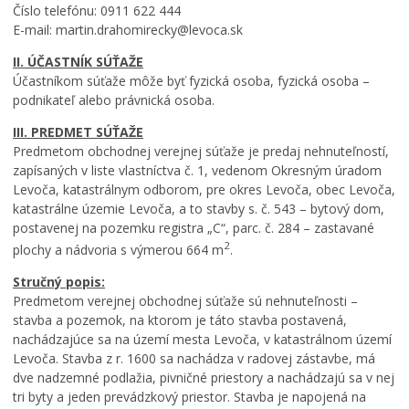
Číslo telefónu: 0911 622 444
E-mail: martin.drahomirecky@levoca.sk
II. ÚČASTNÍK SÚŤAŽE
Účastníkom súťaže môže byť fyzická osoba, fyzická osoba –
podnikateľ alebo právnická osoba.
III. PREDMET SÚŤAŽE
Predmetom obchodnej verejnej súťaže je predaj nehnuteľností,
zapísaných v liste vlastníctva č. 1, vedenom Okresným úradom
Levoča, katastrálnym odborom, pre okres Levoča, obec Levoča,
katastrálne územie Levoča, a to stavby s. č. 543 – bytový dom,
postavenej na pozemku registra „C“, parc. č. 284 – zastavané
2
plochy a nádvoria s výmerou 664 m
.
Stručný popis:
Predmetom verejnej obchodnej súťaže sú nehnuteľnosti –
stavba a pozemok, na ktorom je táto stavba postavená,
nachádzajúce sa na území mesta Levoča, v katastrálnom území
Levoča. Stavba z r. 1600 sa nachádza v radovej zástavbe, má
dve nadzemné podlažia, pivničné priestory a nachádzajú sa v nej
tri byty a jeden prevádzkový priestor. Stavba je napojená na