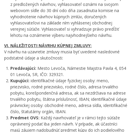
z predložených návrhov, vyhlasovateľ oznámi na svojom
webovom sídle do 30 dní odo dňa zasadnutia komisie na
vyhodnotenie návrhov kúpnych zmlúv, doručených
vyhlasovateľovi na základe ním vyhlásenej obchodnej
verejnej súťaže. Vyhlasovateľ si vyhradzuje právo predĺžiť
lehotu na oznámenie výberu najvhodnejšieho návrhu.
VI. NÁLEŽITOSTI NÁVRHU KÚPNEJ ZMLUVY:
V návrhu na uzavretie zmluvy musia byť uvedené nasledovné
podstatné údaje a skutočnosti:
Predávajúci:
Mesto Levoča, Námestie Majstra Pavla 4, 054
01 Levoča, SR, IČO: 329321.
Kupujúci:
identifikačné údaje fyzickej osoby: meno,
priezvisko, rodné priezvisko, rodné číslo, adresa trvalého
pobytu, korešpondenčná adresa, ak sa nezdržiava na adrese
trvalého pobytu, štátna príslušnosť, IBAN; identifikačné údaje
právnickej osoby: obchodné meno, adresa sídla, identifikačné
číslo, štatutárny orgán, IBAN.
Predmet OVS:
Každý navrhovateľ je v rámci tejto súťaže
oprávnený podať iba jeden návrh. V prípade, ak účastníci
majú záujem nadobudnúť predmet kúpy do ich podielového