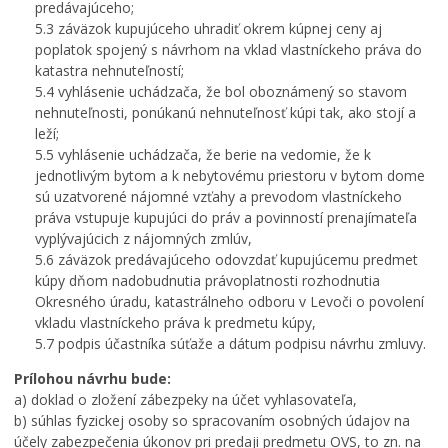
predávajúceho;
5.3 záväzok kupujúceho uhradiť okrem kúpnej ceny aj
poplatok spojený s návrhom na vklad vlastníckeho práva do
katastra nehnuteľností;
5.4 vyhlásenie uchádzača, že bol oboznámený so stavom
nehnuteľnosti, ponúkanú nehnuteľnosť kúpi tak, ako stojí a
leží;
5.5 vyhlásenie uchádzača, že berie na vedomie, že k
jednotlivým bytom a k nebytovému priestoru v bytom dome
sú uzatvorené nájomné vzťahy a prevodom vlastníckeho
práva vstupuje kupujúci do práv a povinností prenajímateľa
vyplývajúcich z nájomných zmlúv,
5.6 záväzok predávajúceho odovzdať kupujúcemu predmet
kúpy dňom nadobudnutia právoplatnosti rozhodnutia
Okresného úradu, katastrálneho odboru v Levoči o povolení
vkladu vlastníckeho práva k predmetu kúpy,
5.7 podpis účastníka súťaže a dátum podpisu návrhu zmluvy.
Prílohou návrhu bude:
a) doklad o zložení zábezpeky na účet vyhlasovateľa,
b) súhlas fyzickej osoby so spracovaním osobných údajov na
účely zabezpečenia úkonov pri predaji predmetu OVS, to zn. na