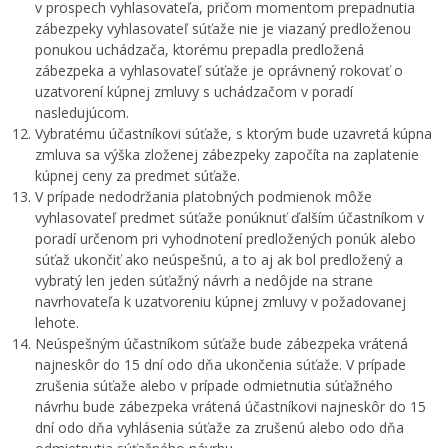
v prospech vyhlasovateľa, pričom momentom prepadnutia
zábezpeky vyhlasovateľ súťaže nie je viazaný predloženou
ponukou uchádzača, ktorému prepadla predložená
zábezpeka a vyhlasovateľ súťaže je oprávnený rokovať o
uzatvorení kúpnej zmluvy s uchádzačom v poradí
nasledujúcom.
Vybratému účastníkovi súťaže, s ktorým bude uzavretá kúpna
zmluva sa výška zloženej zábezpeky započíta na zaplatenie
kúpnej ceny za predmet súťaže.
V prípade nedodržania platobných podmienok môže
vyhlasovateľ predmet súťaže ponúknuť ďalším účastníkom v
poradí určenom pri vyhodnotení predložených ponúk alebo
súťaž ukončiť ako neúspešnú, a to aj ak bol predložený a
vybratý len jeden súťažný návrh a nedôjde na strane
navrhovateľa k uzatvoreniu kúpnej zmluvy v požadovanej
lehote.
Neúspešným účastníkom súťaže bude zábezpeka vrátená
najneskôr do 15 dní odo dňa ukončenia súťaže. V prípade
zrušenia súťaže alebo v prípade odmietnutia súťažného
návrhu bude zábezpeka vrátená účastníkovi najneskôr do 15
dní odo dňa vyhlásenia súťaže za zrušenú alebo odo dňa