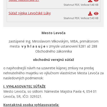
RODINA, ŽIVOT, BÝVANIE
Stiahnuť PDF, Veľkosť 540 KB
Školstvo
Súťaž sýpka Levočské Lúky
Stavby, prenájmy a pozemky
Stiahnuť PDF, Veľkosť 543 KB
Zamestnanie v samospráve
Životné prostredie a odpady
Mesto Levoča
zastúpené Ing. Miroslavom Vilkovským, MBA, primátorom
mesta
v y h l a s u j e
v zmysle ustanovení §281 až 288
Obchodného zákonníka
obchodnú verejnú súťaž
o najvhodnejší návrh na uzavretie kúpnej zmluvy na predaj
nehnuteľného majetku vo výlučnom vlastníctve Mesta Levoča za
nasledovných podmienok:
I. VYHLASOVATEĽ SÚŤAŽE
Mesto Levoča, so sídlom: Námestie Majstra Pavla 4, 054 01
Levoča, SR, IČO: 329321.
Kontaktná osoba vyhlasovateľa: