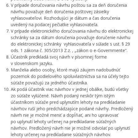
V prípade doručovania návrhu poštou sa za deň doručenia
návrhu považuje deň doručenia poštovej zásielky
vyhlasovateľovi. Rozhodujúci je dátum a čas doručenia
uvedený na podacej pečiatke vyhlasovateľa.
V prípade elektronického doručovania návrhu do elektronickej
schránky sa za dátum doručenia považuje doručenie návrhu
do elektronickej schránky vyhlasovateľa v súlade s ust. § 29
ods. 1 zákona č. 305/2013 Z.z. , „zákon o e-Governmente“.
Účastník predkladá svoj návrh v písomnej forme
v slovenskom jazyku.
Manželia alebo osoby, ktoré majú záujem nadobudnúť
pozemok do podielového spoluvlastníctva sa na účely tejto
súťaže považujú za jedného účastníka.
Ak podá účastník viac návrhov v jednej obálke, budú všetky
zo súťaže vylúčené. Návrh podaný neskôr tým istým
účastníkom súťaže pred uplynutím lehoty na predkladanie
návrhov ruší jeho predchádzajúce podané návrhy. Predložený
návrh nie je možné meniť a dopĺňať, ani ho upravovať
po uplynutí lehoty určenej na predkladanie súťažných
návrhov. Predložený návrh nie je možné odvolať po uplynutí
lehoty určenej na predkladanie súťažných návrhov.