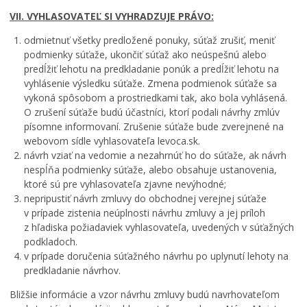
VII. VYHLASOVATEĽ SI VYHRADZUJE PRÁVO:
odmietnuť všetky predložené ponuky, súťaž zrušiť, meniť
podmienky súťaže, ukončiť súťaž ako neúspešnú alebo
predĺžiť lehotu na predkladanie ponúk a predĺžiť lehotu na
vyhlásenie výsledku súťaže. Zmena podmienok súťaže sa
vykoná spôsobom a prostriedkami tak, ako bola vyhlásená.
O zrušení súťaže budú účastníci, ktorí podali návrhy zmlúv
písomne informovaní. Zrušenie súťaže bude zverejnené na
webovom sídle vyhlasovateľa levoca.sk.
návrh vziať na vedomie a nezahrnúť ho do súťaže, ak návrh
nespĺňa podmienky súťaže, alebo obsahuje ustanovenia,
ktoré sú pre vyhlasovateľa zjavne nevýhodné;
nepripustiť návrh zmluvy do obchodnej verejnej súťaže
v prípade zistenia neúplnosti návrhu zmluvy a jej príloh
z hľadiska požiadaviek vyhlasovateľa, uvedených v súťažných
podkladoch.
v prípade doručenia súťažného návrhu po uplynutí lehoty na
predkladanie návrhov.
Bližšie informácie a vzor návrhu zmluvy budú navrhovateľom