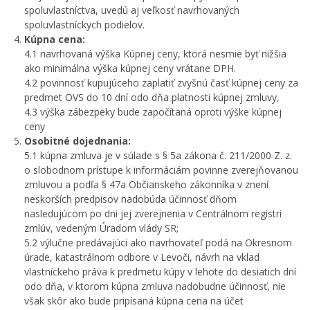
spoluvlastníctva, uvedú aj veľkosť navrhovaných
spoluvlastníckych podielov.
Kúpna cena:
4.1 navrhovaná výška Kúpnej ceny, ktorá nesmie byť nižšia
ako minimálna výška kúpnej ceny vrátane DPH.
4.2 povinnosť kupujúceho zaplatiť zvyšnú časť kúpnej ceny za
predmet OVS do 10 dní odo dňa platnosti kúpnej zmluvy,
4.3 výška zábezpeky bude započítaná oproti výške kúpnej
ceny
Osobitné dojednania:
5.1 kúpna zmluva je v súlade s § 5a zákona č. 211/2000 Z. z.
o slobodnom prístupe k informáciám povinne zverejňovanou
zmluvou a podľa § 47a Občianskeho zákonníka v znení
neskorších predpisov nadobúda účinnosť dňom
nasledujúcom po dni jej zverejnenia v Centrálnom registri
zmlúv, vedeným Úradom vlády SR;
5.2 výlučne predávajúci ako navrhovateľ podá na Okresnom
úrade, katastrálnom odbore v Levoči, návrh na vklad
vlastníckeho práva k predmetu kúpy v lehote do desiatich dní
odo dňa, v ktorom kúpna zmluva nadobudne účinnosť, nie
však skôr ako bude pripísaná kúpna cena na účet