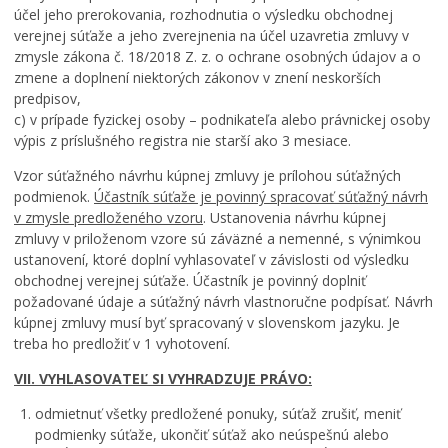
účel jeho prerokovania, rozhodnutia o výsledku obchodnej
verejnej súťaže a jeho zverejnenia na účel uzavretia zmluvy v
zmysle zákona č. 18/2018 Z. z. o ochrane osobných údajov a o
zmene a doplnení niektorých zákonov v znení neskorších
predpisov,
c) v prípade fyzickej osoby – podnikateľa alebo právnickej osoby
výpis z príslušného registra nie starší ako 3 mesiace.
Vzor súťažného návrhu kúpnej zmluvy je prílohou súťažných
podmienok.
Účastník súťaže je povinný spracovať súťažný návrh
v zmysle predloženého vzoru
. Ustanovenia návrhu kúpnej
zmluvy v priloženom vzore sú záväzné a nemenné, s výnimkou
ustanovení, ktoré doplní vyhlasovateľ v závislosti od výsledku
obchodnej verejnej súťaže. Účastník je povinný doplniť
požadované údaje a súťažný návrh vlastnoručne podpísať. Návrh
kúpnej zmluvy musí byť spracovaný v slovenskom jazyku. Je
treba ho predložiť v 1 vyhotovení.
VII. VYHLASOVATEĽ SI VYHRADZUJE PRÁVO:
odmietnuť všetky predložené ponuky, súťaž zrušiť, meniť
podmienky súťaže, ukončiť súťaž ako neúspešnú alebo