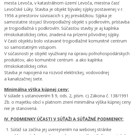
mesta Levoča, v katastrálnom území Levoča, miestna časť
Levočské Lúky. Stavba je objekt bývalej sýpky postavenej v r.
1956 a priestorov súvisiacich s jej prevádzkou. Sýpka je
samostatne stojací štvorpodlažný objekt s podkrovím, prístavba
je trojpodlažná s podkrovím. Súčasťou stavby je aj kaplnka
rímskokatolíckej cirkvi, zriadená na prízemí pôvodnej sýpky.
V časti objektu bolo vstavané trojpodlažné komunitné centrum
so samostatným vstupom.
V súčasnosti je objekt využívaný na úpravu poľnohospodárskych
produktov, ako komunitné centrum a ako kaplnka
rímskokatolíckej cirkvi.
Stavba je napojená na rozvod elektrickej, vodovodnej
a kanalizačnej siete.
Minimálna výška kúpnej ceny:
V súlade s ustanovením § 9, ods. 2, písm. c) Zákona č. 138/1991
Zb. o majetku obcí v platnom znení minimálna výška kúpnej ceny
nie je stanovená.
IV. PODMIENKY ÚČASTI V SÚŤAŽI A SÚŤAŽNÉ PODMIENKY:
Súťaž sa začína jej uverejnením na webovej stránke