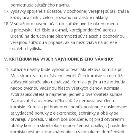
odmietnutia súťažného návrhu.
Výdavky spojené s účasťou v obchodnej verejnej súťaži znáša
každý účastník v celom rozsahu na vlastné náklady.
V súťažnom návrhu účastník súťaže uvedie okrem mena
a priezviska, tel. číslo a e-mail, korešpondenčnú adresu
určenú na doručovanie písomností súvisiacich s obchodnou
verejnou súťažou v prípade, ak sa nezdržiava na adrese
trvalého bydliska.
V. KRITÉRIUM NA VÝBER NAJVHODNEJŠIEHO NÁVRHU:
Súťažné návrhy bude vyhodnocovať Majetková komisia pri
Mestskom zastupiteľstve v Levoči. Člen komisie sa nemôže
zúčastniť súťaže ako uchádzač. Komisia prijíma rozhodnutia
nadpolovičnou väčšinou hlasov všetkých členov. Komisia
zvolí zapisovateľa a najmenej jedného overovateľa súťaže.
Zapisovateľ a overovateľ/lia súťaže nemusia byť členmi
komisie. Komisia pri hodnotení ponúk postupuje nasledovne:
a) vytlačené ponuky z elektronickej schránky a obálky sa
otvárajú v poradí, v akom boli doručené, b) pred otvorením
obálky komisia skontroluje neporušenosť obálky, c) následne
komisia pristúpi k oboznámeniu sa s ponukami doručenými