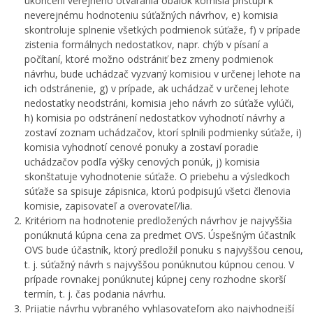
ukončení verejného otvárania obálok komisia pristúpi k
neverejnému hodnoteniu súťažných návrhov, e) komisia
skontroluje splnenie všetkých podmienok súťaže, f) v prípade
zistenia formálnych nedostatkov, napr. chýb v písaní a
počítaní, ktoré možno odstrániť bez zmeny podmienok
návrhu, bude uchádzač vyzvaný komisiou v určenej lehote na
ich odstránenie, g) v prípade, ak uchádzač v určenej lehote
nedostatky neodstráni, komisia jeho návrh zo súťaže vylúči,
h) komisia po odstránení nedostatkov vyhodnotí návrhy a
zostaví zoznam uchádzačov, ktorí splnili podmienky súťaže, i)
komisia vyhodnotí cenové ponuky a zostaví poradie
uchádzačov podľa výšky cenových ponúk, j) komisia
skonštatuje vyhodnotenie súťaže. O priebehu a výsledkoch
súťaže sa spisuje zápisnica, ktorú podpisujú všetci členovia
komisie, zapisovateľ a overovateľ/lia.
Kritériom na hodnotenie predložených návrhov je najvyššia
ponúknutá kúpna cena za predmet OVS. Úspešným účastník
OVS bude účastník, ktorý predložil ponuku s najvyššou cenou,
t. j. súťažný návrh s najvyššou ponúknutou kúpnou cenou. V
prípade rovnakej ponúknutej kúpnej ceny rozhodne skorší
termín, t. j. čas podania návrhu.
Prijatie návrhu vybraného vyhlasovateľom ako najvhodnejší