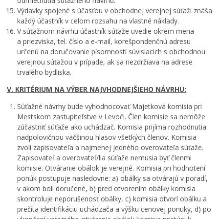
odmietnutia súťažného návrhu.
Výdavky spojené s účasťou v obchodnej verejnej súťaži znáša
každý účastník v celom rozsahu na vlastné náklady.
V súťažnom návrhu účastník súťaže uvedie okrem mena
a priezviska, tel. číslo a e-mail, korešpondenčnú adresu
určenú na doručovanie písomností súvisiacich s obchodnou
verejnou súťažou v prípade, ak sa nezdržiava na adrese
trvalého bydliska.
V. KRITÉRIUM NA VÝBER NAJVHODNEJŠIEHO NÁVRHU:
Súťažné návrhy bude vyhodnocovať Majetková komisia pri
Mestskom zastupiteľstve v Levoči. Člen komisie sa nemôže
zúčastniť súťaže ako uchádzač. Komisia prijíma rozhodnutia
nadpolovičnou väčšinou hlasov všetkých členov. Komisia
zvolí zapisovateľa a najmenej jedného overovateľa súťaže.
Zapisovateľ a overovateľ/lia súťaže nemusia byť členmi
komisie. Otváranie obálok je verejné. Komisia pri hodnotení
ponúk postupuje nasledovne: a) obálky sa otvárajú v poradí,
v akom boli doručené, b) pred otvorením obálky komisia
skontroluje neporušenosť obálky, c) komisia otvorí obálku a
prečíta identifikáciu uchádzača a výšku cenovej ponuky, d) po