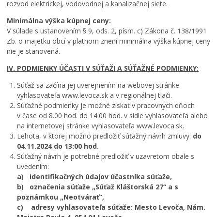
rozvod elektrickej, vodovodnej a kanalizačnej siete.
Minimálna výška kúpnej ceny:
V súlade s ustanovením § 9, ods. 2, písm. c) Zákona č. 138/1991
Zb. o majetku obcí v platnom znení minimálna výška kúpnej ceny
nie je stanovená.
IV. PODMIENKY ÚČASTI V SÚŤAŽI A SÚŤAŽNÉ PODMIENKY:
Súťaž sa začína jej uverejnením na webovej stránke
vyhlasovateľa www.levoca.sk a v regionálnej tlači.
Súťažné podmienky je možné získať v pracovných dňoch
v čase od 8.00 hod. do 14.00 hod. v sídle vyhlasovateľa alebo
na internetovej stránke vyhlasovateľa www.levoca.sk.
Lehota, v ktorej možno predložiť súťažný návrh zmluvy:
do
04.11.2024 do 13:00 hod.
Súťažný návrh je potrebné predložiť v uzavretom obale s
uvedením:
a) identifikačných údajov účastníka súťaže,
b) označenia súťaže „Súťaž Kláštorská 27“ a s
poznámkou „Neotvárať“,
c) adresy vyhlasovateľa súťaže: Mesto Levoča, Nám.