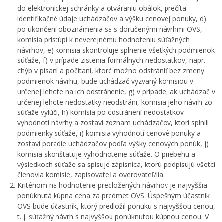
do elektronickej schránky a otváraniu obálok, prečíta
identifikačné údaje uchádzačov a výšku cenovej ponuky, d)
po ukončení oboznámenia sa s doručenými návrhmi OVS,
komisia pristúpi k neverejnému hodnoteniu súťažných
návrhov, e) komisia skontroluje splnenie všetkých podmienok
súťaže, f) v prípade zistenia formálnych nedostatkov, napr.
chýb v písaní a počítaní, ktoré možno odstrániť bez zmeny
podmienok návrhu, bude uchádzač vyzvaný komisiou v
určenej lehote na ich odstránenie, g) v prípade, ak uchádzač v
určenej lehote nedostatky neodstráni, komisia jeho návrh zo
súťaže vylúči, h) komisia po odstránení nedostatkov
vyhodnotí návrhy a zostaví zoznam uchádzačov, ktorí splnili
podmienky súťaže, i) komisia vyhodnotí cenové ponuky a
zostaví poradie uchádzačov podľa výšky cenových ponúk, j)
komisia skonštatuje vyhodnotenie súťaže. O priebehu a
výsledkoch súťaže sa spisuje zápisnica, ktorú podpisujú všetci
členovia komisie, zapisovateľ a overovateľ/lia.
Kritériom na hodnotenie predložených návrhov je najvyššia
ponúknutá kúpna cena za predmet OVS. Úspešným účastník
OVS bude účastník, ktorý predložil ponuku s najvyššou cenou,
t. j. súťažný návrh s najvyššou ponúknutou kúpnou cenou. V