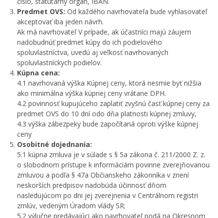
číslo, štatutárny orgán, IBAN.
Predmet OVS:
Od každého navrhovateľa bude vyhlasovateľ
akceptovať iba jeden návrh.
Ak má navrhovateľ V prípade, ak účastníci majú záujem
nadobudnúť predmet kúpy do ich podielového
spoluvlastníctva, uvedú aj veľkosť navrhovaných
spoluvlastníckych podielov.
Kúpna cena:
4.1 navrhovaná výška Kúpnej ceny, ktorá nesmie byť nižšia
ako minimálna výška kúpnej ceny vrátane DPH.
4.2 povinnosť kupujúceho zaplatiť zvyšnú časť kúpnej ceny za
predmet OVS do 10 dní odo dňa platnosti kúpnej zmluvy,
4.3 výška zábezpeky bude započítaná oproti výške kúpnej
ceny
Osobitné dojednania:
5.1 kúpna zmluva je v súlade s § 5a zákona č. 211/2000 Z. z.
o slobodnom prístupe k informáciám povinne zverejňovanou
zmluvou a podľa § 47a Občianskeho zákonníka v znení
neskorších predpisov nadobúda účinnosť dňom
nasledujúcom po dni jej zverejnenia v Centrálnom registri
zmlúv, vedeným Úradom vlády SR;
5.2 výlučne predávajúci ako navrhovateľ podá na Okresnom