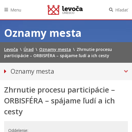
Menu
Hľadať
Preskočiť
na
Oznamy mesta
obsah
Levoča
\
Úrad
\
Oznamy mesta
\
Zhrnutie procesu
participácie – ORBISFÉRA – spájame ľudí a ich cesty
Oznamy mesta
VŠETKY OZNAMY MESTA
Zhrnutie procesu participácie –
Bezpečnosť
Doprava, údržba komunikácií
ORBISFÉRA – spájame ľudí a ich
Financie
cesty
KULTÚRA, ŠPORT A PROPAGÁCIA
PRIMÁTOR INFORMUJE
Oddelenie