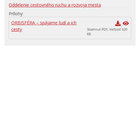
RODINA, ŽIVOT, BÝVANIE
Oddelenie cestovného ruchu a rozvoja mesta
Školstvo
Prílohy
Stavby, prenájmy a pozemky
ORBISFÉRA – spájame ľudí a ich
cesty
Stiahnuť PDF, Veľkosť 620
Zamestnanie v samospráve
KB
Životné prostredie a odpady