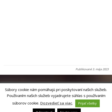
Publikované
3. mája 2023
Súbory cookie nám pomáhajú pri poskytovaní našich služieb.
Používaním našich služieb vyjadrujete súhlas s používaním
Riešenie
ANTIK SMART CITY
| Technický prevádzkovateľ – MVI
Technology, s.r.o.
súborov cookie.
Dozvedieť sa viac
.
Prijať všetky
Správca webového sídla: Mesto Levoča, Námestie Majstra Pavla 4, 054 01
Levoča,
webmaster@levoca.sk
|
Vyhlásenie o prístupnosti
|
Ochrana