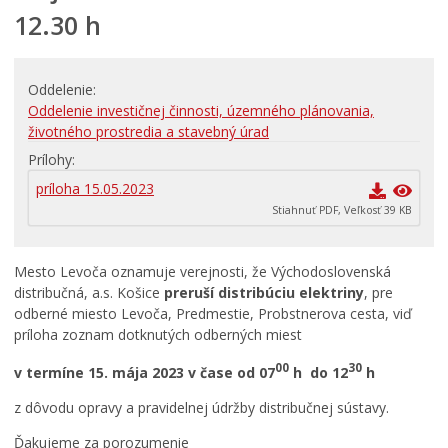
12.30 h
RODINA, ŽIVOT, BÝVANIE
Školstvo
Oddelenie
Stavby, prenájmy a pozemky
Oddelenie investičnej činnosti, územného plánovania,
Zamestnanie v samospráve
životného prostredia a stavebný úrad
Životné prostredie a odpady
Prílohy
príloha 15.05.2023
Stiahnuť PDF, Veľkosť 39 KB
Mesto Levoča oznamuje verejnosti, že Východoslovenská
distribučná, a.s. Košice
preruší distribúciu elektriny
, pre
odberné miesto Levoča, Predmestie, Probstnerova cesta, viď
príloha zoznam dotknutých odberných miest
00
30
v termíne 15. mája 2023 v čase od 07
h do 12
h
z dôvodu opravy a pravidelnej údržby distribučnej sústavy.
Ďakujeme za porozumenie