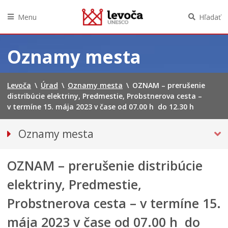
Menu
Hľadať
Preskočiť
na
Oznamy mesta
obsah
Levoča
\
Úrad
\
Oznamy mesta
\
OZNAM – prerušenie
distribúcie elektriny, Predmestie, Probstnerova cesta –
v termíne 15. mája 2023 v čase od 07.00 h do 12.30 h
Oznamy mesta
VŠETKY OZNAMY MESTA
OZNAM – prerušenie distribúcie
Bezpečnosť
Doprava, údržba komunikácií
elektriny, Predmestie,
Financie
Probstnerova cesta – v termíne 15.
Kultúra, šport a propagácia
mája 2023 v čase od 07.00 h do
PRIMÁTOR INFORMUJE