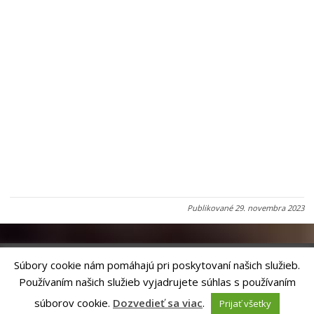
Publikované
29. novembra 2023
Súbory cookie nám pomáhajú pri poskytovaní našich služieb.
Používaním našich služieb vyjadrujete súhlas s používaním
Riešenie
ANTIK SMART CITY
| Technický prevádzkovateľ – MVI
Technology, s.r.o.
súborov cookie.
Dozvedieť sa viac
.
Prijať všetky
Správca webového sídla: Mesto Levoča, Námestie Majstra Pavla 4, 054 01