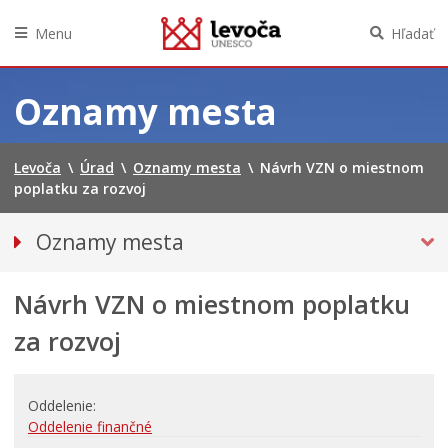
Menu
Hľadať
Preskočiť
na
Oznamy mesta
obsah
Levoča
\
Úrad
\
Oznamy mesta
\
Návrh VZN o miestnom
poplatku za rozvoj
Oznamy mesta
VŠETKY OZNAMY MESTA
Návrh VZN o miestnom poplatku
Bezpečnosť
Doprava, údržba komunikácií
za rozvoj
Financie
Kultúra, šport a propagácia
Oddelenie
PRIMÁTOR INFORMUJE
Oddelenie finančné