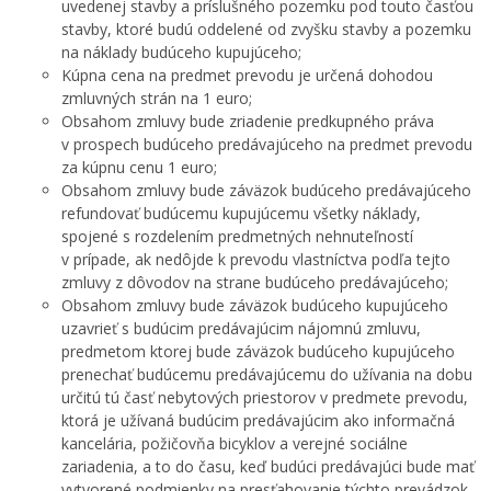
uvedenej stavby a príslušného pozemku pod touto časťou
stavby, ktoré budú oddelené od zvyšku stavby a pozemku
na náklady budúceho kupujúceho;
Kúpna cena na predmet prevodu je určená dohodou
zmluvných strán na 1 euro;
Obsahom zmluvy bude zriadenie predkupného práva
v prospech budúceho predávajúceho na predmet prevodu
za kúpnu cenu 1 euro;
Obsahom zmluvy bude záväzok budúceho predávajúceho
refundovať budúcemu kupujúcemu všetky náklady,
spojené s rozdelením predmetných nehnuteľností
v prípade, ak nedôjde k prevodu vlastníctva podľa tejto
zmluvy z dôvodov na strane budúceho predávajúceho;
Obsahom zmluvy bude záväzok budúceho kupujúceho
uzavrieť s budúcim predávajúcim nájomnú zmluvu,
predmetom ktorej bude záväzok budúceho kupujúceho
prenechať budúcemu predávajúcemu do užívania na dobu
určitú tú časť nebytových priestorov v predmete prevodu,
ktorá je užívaná budúcim predávajúcim ako informačná
kancelária, požičovňa bicyklov a verejné sociálne
zariadenia, a to do času, keď budúci predávajúci bude mať
vytvorené podmienky na presťahovanie týchto prevádzok