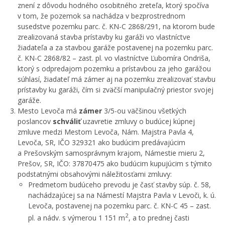
znení z dôvodu hodného osobitného zreteľa, ktorý spočíva
v tom, že pozemok sa nachádza v bezprostrednom
susedstve pozemku parc. č. KN-C 2868/291, na ktorom bude
zrealizovaná stavba prístavby ku garáži vo vlastníctve
žiadateľa a za stavbou garáže postavenej na pozemku parc.
č. KN-C 2868/82 – zast. pl. vo vlastníctve Ľubomíra Ondriša,
ktorý s odpredajom pozemku a prístavbou za jeho garážou
súhlasí, žiadateľ má zámer aj na pozemku zrealizovať stavbu
prístavby ku garáži, čím si zväčší manipulačný priestor svojej
garáže.
Mesto Levoča má
zámer
3/5-ou väčšinou všetkých
poslancov
schváliť
uzavretie zmluvy o budúcej kúpnej
zmluve medzi Mestom Levoča, Nám. Majstra Pavla 4,
Levoča, SR, IČO 329321 ako budúcim predávajúcim
a Prešovským samosprávnym krajom, Námestie mieru 2,
Prešov, SR, IČO: 37870475 ako budúcim kupujúcim s týmito
podstatnými obsahovými náležitosťami zmluvy:
Predmetom budúceho prevodu je časť stavby súp. č. 58,
nachádzajúcej sa na Námestí Majstra Pavla v Levoči, k. ú.
Levoča, postavenej na pozemku parc. č. KN-C 45 – zast.
2
pl. a nádv. s výmerou 1 151 m
, a to prednej časti