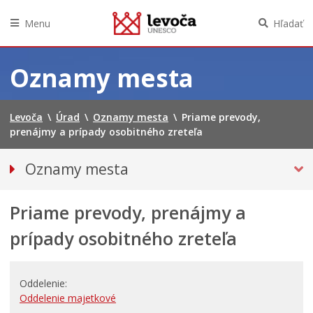
Menu
Hľadať
Preskočiť
na
Oznamy mesta
obsah
Levoča
\
Úrad
\
Oznamy mesta
\
Priame prevody,
prenájmy a prípady osobitného zreteľa
Oznamy mesta
VŠETKY OZNAMY MESTA
Priame prevody, prenájmy a
Bezpečnosť
Doprava, údržba komunikácií
prípady osobitného zreteľa
Financie
Kultúra, šport a propagácia
Oddelenie
Primátor informuje
Oddelenie majetkové