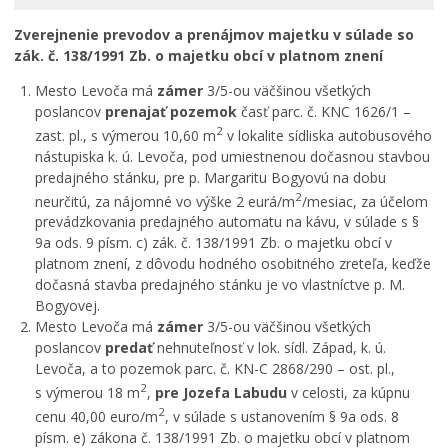
RODINA, ŽIVOT, BÝVANIE
Zverejnenie prevodov a prenájmov majetku v súlade so
Školstvo
zák. č. 138/1991 Zb. o majetku obcí v platnom znení
STAVBY, PRENÁJMY A POZEMKY
Mesto Levoča má
zámer
3/5-ou väčšinou všetkých
Zamestnanie v samospráve
poslancov
prenajať pozemok
časť parc. č. KNC 1626/1 –
2
zast. pl., s výmerou 10,60 m
v lokalite sídliska autobusového
Životné prostredie a odpady
nástupiska k. ú. Levoča, pod umiestnenou dočasnou stavbou
predajného stánku, pre p. Margaritu Bogyovú na dobu
2
neurčitú, za nájomné vo výške 2 eurá/m
/mesiac, za účelom
prevádzkovania predajného automatu na kávu, v súlade s §
9a ods. 9 písm. c) zák. č. 138/1991 Zb. o majetku obcí v
platnom znení, z dôvodu hodného osobitného zreteľa, keďže
dočasná stavba predajného stánku je vo vlastníctve p. M.
Bogyovej.
Mesto Levoča má
zámer
3/5-ou väčšinou všetkých
poslancov
predať
nehnuteľnosť v lok. sídl. Západ, k. ú.
Levoča, a to pozemok parc. č. KN-C 2868/290 – ost. pl.,
2
s výmerou 18 m
,
pre Jozefa Labudu
v celosti, za kúpnu
2
cenu 40,00 euro/m
, v súlade s ustanovením § 9a ods. 8
písm. e) zákona č. 138/1991 Zb. o majetku obcí v platnom