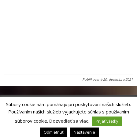
Publikované
20. decembra 2021
Súbory cookie nám pomáhajú pri poskytovaní našich služieb.
Používaním našich služieb vyjadrujete súhlas s používaním
Riešenie
ANTIK SMART CITY
| Technický prevádzkovateľ – MVI
Technology, s.r.o.
súborov cookie.
Dozvedieť sa viac
.
Prijať všetky
Správca webového sídla: Mesto Levoča, Námestie Majstra Pavla 4, 054 01
Levoča,
webmaster@levoca.sk
|
Vyhlásenie o prístupnosti
|
Ochrana
Odmietnuť
Nastavenie
osobných údajov