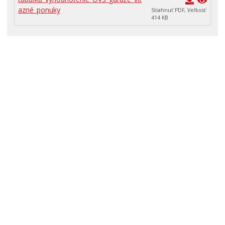
RODINA, ŽIVOT, BÝVANIE
azné_ponuky
Stiahnuť PDF, Veľkosť
414 KB
Školstvo
STAVBY, PRENÁJMY A POZEMKY
Zamestnanie v samospráve
Životné prostredie a odpady