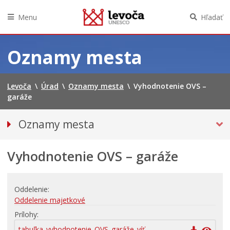
Menu
Hľadať
Preskočiť
na
Oznamy mesta
obsah
Levoča
\
Úrad
\
Oznamy mesta
\
Vyhodnotenie OVS –
garáže
Oznamy mesta
VŠETKY OZNAMY MESTA
Vyhodnotenie OVS – garáže
Bezpečnosť
Doprava, údržba komunikácií
Financie
Oddelenie
Oddelenie majetkové
Kultúra, šport a propagácia
Prílohy
Primátor informuje
tabuľka_vyhodnotenie_OVS_garáže_víť