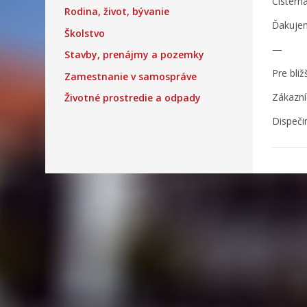
Cistern
Rodina, život, bývanie
Ďakuje
Školstvo
—
Stavby, prenájmy a pozemky
Pre bliž
Zamestnanie v samospráve
Zákazní
Životné prostredie a odpady
Dispeči