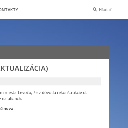
Oznámenia funkcií, zamestnaní, činností a
majetkových pomerov verejného funkcionára
ONTAKTY
Hľadať
AKTUALIZÁCIA)
m mesta Levoča, že z dôvodu rekonštrukcie ul.
na uliciach:
čínova.