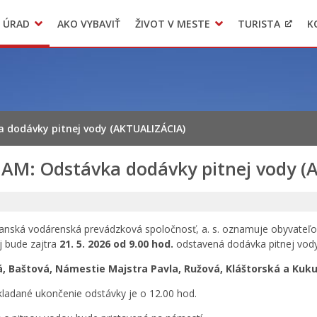
 ÚRAD
AKO VYBAVIŤ
ŽIVOT V MESTE
TURISTA
K
Transparentné mesto
Voľba hlavného kontrolóra mesta Levoča
LIMKA
 dodávky pitnej vody (AKTUALIZÁCIA)
AM: Odstávka dodávky pitnej vody (
anská vodárenská prevádzková spoločnosť, a. s. oznamuje obyvateľo
j bude zajtra
21. 5. 2026
od 9.00 hod.
odstavená dodávka pitnej vody 
á, Baštová, Námestie Majstra Pavla, Ružová, Kláštorská a Kuku
ladané ukončenie odstávky je o 12.00 hod.