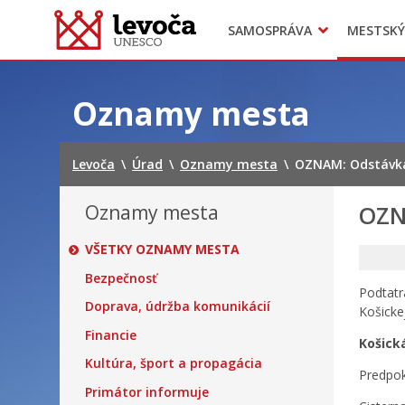
SAMOSPRÁVA
MESTSKÝ
Dokumenty mesta
Projekty
Doprava
Preskočiť
na
Oznamy mesta
obsah
Levoča
\
Úrad
\
Oznamy mesta
\
OZNAM: Odstávka
Oznamy mesta
OZN
VŠETKY OZNAMY MESTA
Bezpečnosť
Podtatr
Doprava, údržba komunikácií
Košicke
Financie
Košick
Kultúra, šport a propagácia
Predpok
Primátor informuje