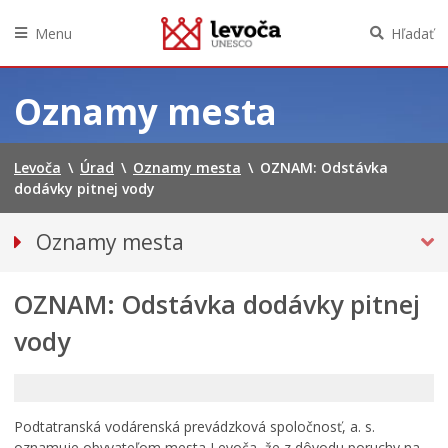
Menu
Hľadať
Preskočiť
na
Oznamy mesta
obsah
Levoča
\
Úrad
\
Oznamy mesta
\
OZNAM: Odstávka
dodávky pitnej vody
Oznamy mesta
VŠETKY OZNAMY MESTA
OZNAM: Odstávka dodávky pitnej
Bezpečnosť
Doprava, údržba komunikácií
vody
Financie
Kultúra, šport a propagácia
Primátor informuje
Podtatranská vodárenská prevádzková spoločnosť, a. s.
oznamuje obyvateľom mesta Levoča, že z dôvodu poruchy na