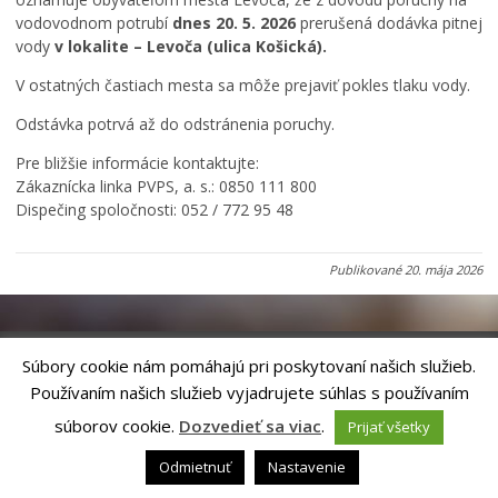
Rodina, život, bývanie
vodovodnom potrubí
dnes 20. 5. 2026
prerušená dodávka pitnej
Školstvo
vody
v lokalite – Levoča (ulica Košická).
Stavby, prenájmy a pozemky
V ostatných častiach mesta sa môže prejaviť pokles tlaku vody.
Zamestnanie v samospráve
Odstávka potrvá až do odstránenia poruchy.
Životné prostredie a odpady
Pre bližšie informácie kontaktujte:
Zákaznícka linka PVPS, a. s.: 0850 111 800
Dispečing spoločnosti: 052 / 772 95 48
Publikované
20. mája 2026
Súbory cookie nám pomáhajú pri poskytovaní našich služieb.
Používaním našich služieb vyjadrujete súhlas s používaním
Riešenie
ANTIK SMART CITY
| Technický prevádzkovateľ – MVI
Technology, s.r.o.
súborov cookie.
Dozvedieť sa viac
.
Prijať všetky
Správca webového sídla: Mesto Levoča, Námestie Majstra Pavla 4, 054 01
Levoča,
webmaster@levoca.sk
|
Vyhlásenie o prístupnosti
|
Ochrana
Odmietnuť
Nastavenie
osobných údajov