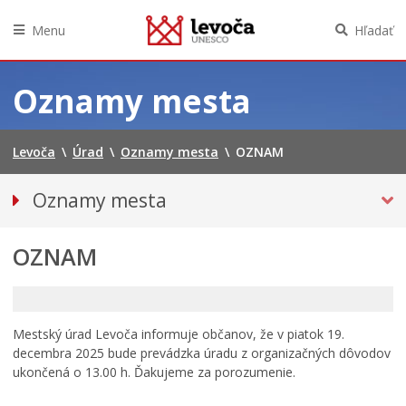
Menu
Hľadať
Preskočiť
na
Oznamy mesta
obsah
Levoča
\
Úrad
\
Oznamy mesta
\
OZNAM
Oznamy mesta
VŠETKY OZNAMY MESTA
OZNAM
Bezpečnosť
Doprava, údržba komunikácií
Financie
Mestský úrad Levoča informuje občanov, že v piatok 19.
Kultúra, šport a propagácia
decembra 2025 bude prevádzka úradu z organizačných dôvodov
Primátor informuje
ukončená o 13.00 h. Ďakujeme za porozumenie.
Rodina, život, bývanie