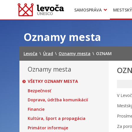
SAMOSPRÁVA
MESTSKÝ
Dokumenty mesta
Projekty
Doprava
Preskočiť
na
Oznamy mesta
obsah
Levoča
\
Úrad
\
Oznamy mesta
\
OZNAM
Oznamy mesta
OZ
VŠETKY OZNAMY MESTA
Bezpečnosť
V Levoč
Doprava, údržba komunikácií
Mestsk
Financie
Prosíme
Kultúra, šport a propagácia
Za por
Primátor informuje