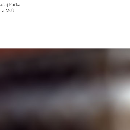
kolaj Kučka
sta MsÚ