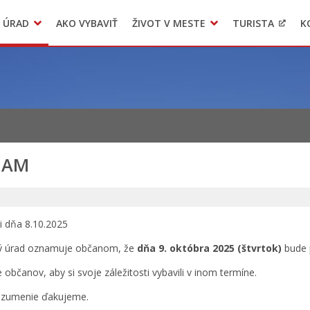
 ÚRAD
AKO VYBAVIŤ
ŽIVOT V MESTE
TURISTA
K
Transparentné mesto
Voľba hlavného kontrolóra mesta Levoča
LIMKA
NAM
i dňa 8.10.2025
ý úrad oznamuje občanom, že
dňa 9. októbra 2025 (štvrtok)
bude 
 občanov, aby si svoje záležitosti vybavili v inom termíne.
ozumenie ďakujeme.