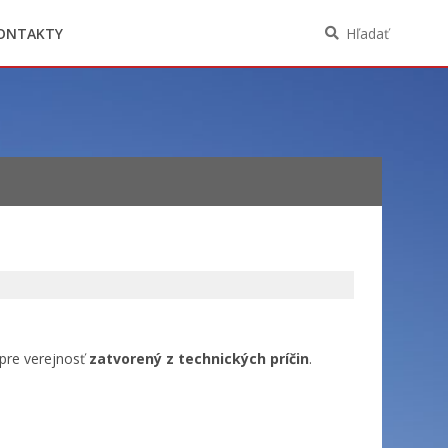
Oznámenia funkcií, zamestnaní, činností a
majetkových pomerov verejného funkcionára
ONTAKTY
Hľadať
pre verejnosť
zatvorený z technických príčin
.