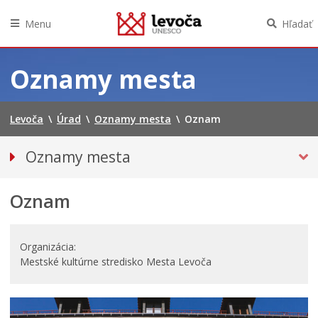
Menu
Hľadať
Preskočiť
na
Oznamy mesta
obsah
Levoča
\
Úrad
\
Oznamy mesta
\
Oznam
Oznamy mesta
VŠETKY OZNAMY MESTA
Oznam
Bezpečnosť
Doprava, údržba komunikácií
Financie
Organizácia
Mestské kultúrne stredisko Mesta Levoča
KULTÚRA, ŠPORT A PROPAGÁCIA
Primátor informuje
Rodina, život, bývanie