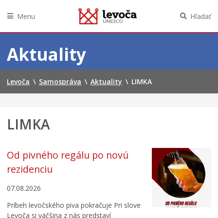
Menu
Hľadať
Preskočiť
na
Aktuality
obsah
Levoča
\
Samospráva
\
Aktuality
\
LIMKA
LIMKA
Od pivného regálu po novú
rezidenciu
07.08.2026
Príbeh levočského piva pokračuje Pri slove
Levoča si väčšina z nás predstaví