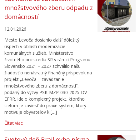
množstvového zberu odpadu z
domácností
12.01.2026
Mesto Levoča dosiahlo ďalší dôležitý
úspech v oblasti modernizácie
komunálnych služieb. Ministerstvo
životného prostredia SR v rámci Programu
Slovensko 2021 – 2027 schválilo našu
žiadosť o nenávratný finančný príspevok na
projekt „Levoča – zavádzanie
množstvového zberu z domácností“,
podaný do výzvy PSK-MZP-030-2025-DV-
EFRR. Ide o komplexný projekt, ktorého
cieľom je zaviesť do praxe systém, ktorý
motivuje obyvateľov k […]
Čítať viac
Svetový deň Braillovho písma