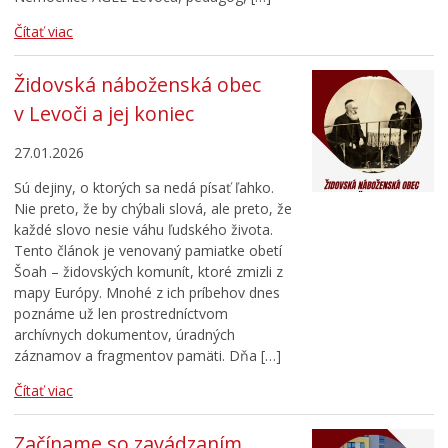
Čítať viac
Židovská náboženská obec
v Levoči a jej koniec
27.01.2026
Sú dejiny, o ktorých sa nedá písať ľahko.
Nie preto, že by chýbali slová, ale preto, že
každé slovo nesie váhu ľudského života.
Tento článok je venovaný pamiatke obetí
Šoah – židovských komunít, ktoré zmizli z
mapy Európy. Mnohé z ich príbehov dnes
poznáme už len prostredníctvom
archívnych dokumentov, úradných
záznamov a fragmentov pamäti. Dňa […]
Čítať viac
Začíname so zavádzaním