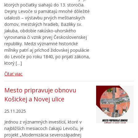
ktorých počiatky siahajú do 13. storočia.
Dejiny Levoče si pamätajú mnohé dôležité
udalosti – výstavbu prvých meštianskych
domov, mestských hradieb, Baziliky sv.
Jakuba, obdobie rakúsko-uhorského
vyrovnania či vznik prvej Československej
republiky. Medzi významné historické
míľniky patrí aj príchod židovskej populácie
do Levoče po roku 1840, po prijatí zákona,
ktorý […]
Čítať viac
Mesto pripravuje obnovu
Košickej a Novej ulice
25.11.2025
Jednou z významných investícií, ktoré v
najbližších mesiacoch čakajú Levoču, je
projekt „Modernizácia severozápadnej