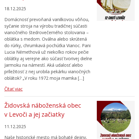
18.12.2025
Domácnosť prevoňaná vanilkovou vôňou,
syčanie stroja na výrobu tradičnej súčasti
vianočného štedrovečerného stolovania –
oblátka s medom. Oválna alebo skrútená
do rúrky, chrumkavá pochúťka Vianoc. Pani
Lucia Némethová už niekoľko rokov pečie
oblátky aj verejne ako súčasť tvorivej dielne
Jarmoku na námestí. Aká udalosť alebo
príležitosť z nej urobila pekárku vianočných
oblátok? „V roku 1972 moja mamka […]
Čítať viac
Židovská náboženská obec
v Levoči a jej začiatky
11.12.2025
Naše historické mesto má bohaté dejiny,