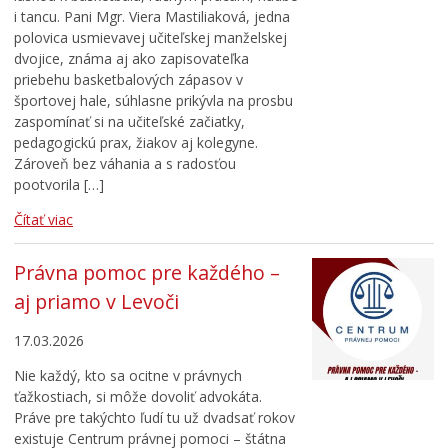
i tancu. Pani Mgr. Viera Mastiliaková, jedna
polovica usmievavej učiteľskej manželskej
dvojice, známa aj ako zapisovateľka
priebehu basketbalových zápasov v
športovej hale, súhlasne prikývla na prosbu
zaspomínať si na učiteľské začiatky,
pedagogickú prax, žiakov aj kolegyne.
Zároveň bez váhania a s radosťou
pootvorila […]
Čítať viac
Právna pomoc pre každého –
aj priamo v Levoči
17.03.2026
Nie každý, kto sa ocitne v právnych
ťažkostiach, si môže dovoliť advokáta.
Práve pre takýchto ľudí tu už dvadsať rokov
existuje Centrum právnej pomoci – štátna