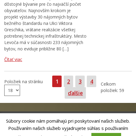
dôstojné bývanie pre čo najväčší počet
obyvateľov. Najnovším krokom je
projekt výstavby 30 nájomných bytov
bežného štandardu na Ulici Viktora
Greschika, vrátane realizácie všetkej
potrebnej technickej infraštruktúry. Mesto
Levoča má v súčasnosti 233 nájomných
bytov, no eviduje približne 80 […]
Čítať viac
Strana
Strana
Strana
Strana
1
2
3
4
Položiek na stránku
Celkom
položiek: 59
ďalšie
Súbory cookie nám pomáhajú pri poskytovaní našich služieb.
Používaním našich služieb vyjadrujete súhlas s používaním
Riešenie
ANTIK SMART CITY
| Technický prevádzkovateľ – MVI
Technology, s.r.o.