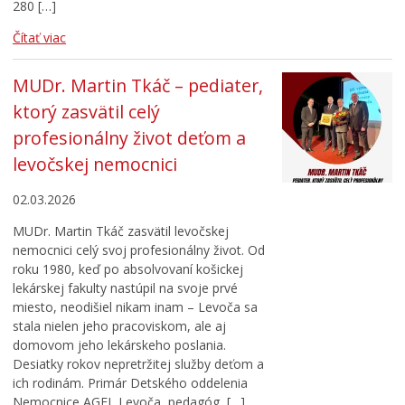
280 […]
Čítať viac
MUDr. Martin Tkáč – pediater,
ktorý zasvätil celý
profesionálny život deťom a
levočskej nemocnici
02.03.2026
MUDr. Martin Tkáč zasvätil levočskej
nemocnici celý svoj profesionálny život. Od
roku 1980, keď po absolvovaní košickej
lekárskej fakulty nastúpil na svoje prvé
miesto, neodišiel nikam inam – Levoča sa
stala nielen jeho pracoviskom, ale aj
domovom jeho lekárskeho poslania.
Desiatky rokov nepretržitej služby deťom a
ich rodinám. Primár Detského oddelenia
Nemocnice AGEL Levoča, pedagóg, […]