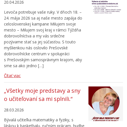
20.04.2026
Levoča potrebuje vaše ruky. V dňoch 18. –
24. mája 2026 sa aj naše mesto zapája do
celoslovenskej kampane Milujem svoje
mesto – Milujem svoj kraj v rámci Týždňa
dobrovoľníctva a my vás srdečne
pozývame stať sa jej súčasťou. S touto
myšlienkou nás oslovilo Prešovské
dobrovoľnícke centrum v spolupráci
s Prešovským samosprávnym krajom, aby
sme sa ako jedno […]
Čítať viac
„Všetky moje predstavy a sny
o učiteľovaní sa mi splnili.“
28.03.2026
Bývalá učiteľka matematiky a fyziky, s
láskou k basketbalu, ručným prácam, hudbe