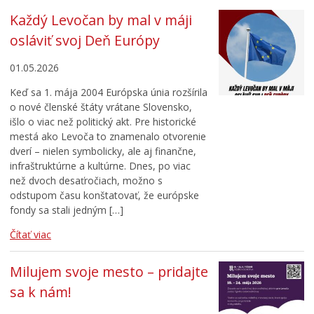
Každý Levočan by mal v máji
osláviť svoj Deň Európy
01.05.2026
Keď sa 1. mája 2004 Európska únia rozšírila
o nové členské štáty vrátane Slovensko,
išlo o viac než politický akt. Pre historické
mestá ako Levoča to znamenalo otvorenie
dverí – nielen symbolicky, ale aj finančne,
infraštruktúrne a kultúrne. Dnes, po viac
než dvoch desaťročiach, možno s
odstupom času konštatovať, že európske
fondy sa stali jedným […]
Čítať viac
Milujem svoje mesto – pridajte
sa k nám!