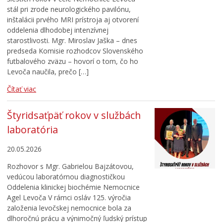
stál pri zrode neurologického pavilónu,
inštalácii prvého MRI prístroja aj otvorení
oddelenia dlhodobej intenzívnej
starostlivosti. Mgr. Miroslav Jaška – dnes
predseda Komisie rozhodcov Slovenského
futbalového zväzu – hovorí o tom, čo ho
Levoča naučila, prečo […]
Čítať viac
Štyridsaťpäť rokov v službách
laboratória
20.05.2026
Rozhovor s Mgr. Gabrielou Bajzátovou,
vedúcou laboratórnou diagnostičkou
Oddelenia klinickej biochémie Nemocnice
Agel Levoča V rámci osláv 125. výročia
založenia levočskej nemocnice bola za
dlhoročnú prácu a výnimočný ľudský prístup