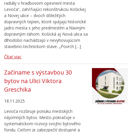
radiály v hradbovom opevnení mesta
Levoča“, zahŕňajúci rekonštrukciu Košickej
a Novej ulice – dvoch dôležitých
dopravných tepien, ktoré spájajú historické
jadro mesta s jeho predmestím a hlavným
dopravným ťahom. Košická aj Nová ulica sa
dlhodobo nachádzajú v nevyhovujúcom
stavebno-technickom stave. „Povrch […]
Čítať viac
Začíname s výstavbou 30
bytov na Ulici Viktora
Greschika
18.11.2025
Levoča rozširuje ponuku mestských
nájomných bytov. Mesto pokračuje v
systematickom rozvoji svojho bytového
fondu. Cieľom je zabezpečiť dostupné a