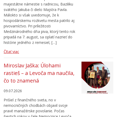
majestátne námestie s radnicou, Baziliku
svätého Jakuba či dielo Majstra Pavla.
Málokto si však uvedomuje, že k
hospodárskemu rozkvetu mesta patrilo aj
pivovarníctvo. Pri príležitosti
Medzinárodného dňa piva, ktorý tento rok
pripadá na 7. august, sa oplatí nazrieť do
histórie jedného z remesiel, […]
Čítať viac
Miroslav Jaška: Úlohami
rastieš – a Levoča ma naučila,
čo to znamená
09.07.2026
Prišiel z finančného sveta, no v
nemocničných chodbách objavil svoje
pravé manažérske povolanie. Počas
šiestich rokov v čele Nemocnice Levoča