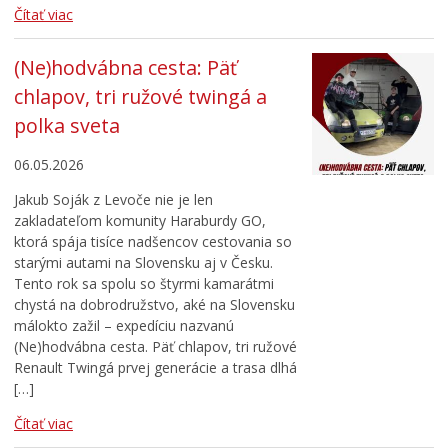
Čítať viac
(Ne)hodvábna cesta: Päť
chlapov, tri ružové twingá a
polka sveta
06.05.2026
Jakub Soják z Levoče nie je len
zakladateľom komunity Haraburdy GO,
ktorá spája tisíce nadšencov cestovania so
starými autami na Slovensku aj v Česku.
Tento rok sa spolu so štyrmi kamarátmi
chystá na dobrodružstvo, aké na Slovensku
málokto zažil – expedíciu nazvanú
(Ne)hodvábna cesta. Päť chlapov, tri ružové
Renault Twingá prvej generácie a trasa dlhá
[…]
Čítať viac