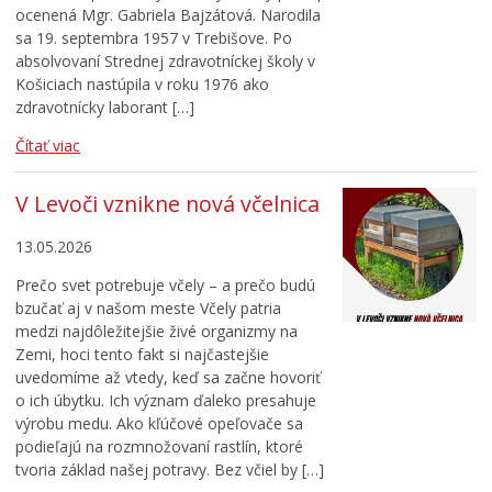
ocenená Mgr. Gabriela Bajzátová. Narodila
sa 19. septembra 1957 v Trebišove. Po
absolvovaní Strednej zdravotníckej školy v
Košiciach nastúpila v roku 1976 ako
zdravotnícky laborant […]
Čítať viac
V Levoči vznikne nová včelnica
13.05.2026
Prečo svet potrebuje včely – a prečo budú
bzučať aj v našom meste Včely patria
medzi najdôležitejšie živé organizmy na
Zemi, hoci tento fakt si najčastejšie
uvedomíme až vtedy, keď sa začne hovoriť
o ich úbytku. Ich význam ďaleko presahuje
výrobu medu. Ako kľúčové opeľovače sa
podieľajú na rozmnožovaní rastlín, ktoré
tvoria základ našej potravy. Bez včiel by […]