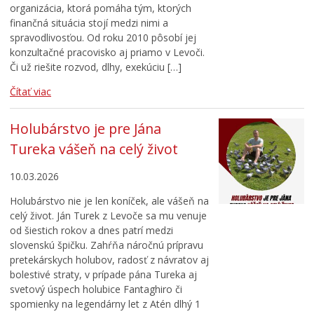
organizácia, ktorá pomáha tým, ktorých
finančná situácia stojí medzi nimi a
spravodlivosťou. Od roku 2010 pôsobí jej
konzultačné pracovisko aj priamo v Levoči.
Či už riešite rozvod, dlhy, exekúciu […]
Čítať viac
Holubárstvo je pre Jána
Tureka vášeň na celý život
10.03.2026
Holubárstvo nie je len koníček, ale vášeň na
celý život. Ján Turek z Levoče sa mu venuje
od šiestich rokov a dnes patrí medzi
slovenskú špičku. Zahŕňa náročnú prípravu
pretekárskych holubov, radosť z návratov aj
bolestivé straty, v prípade pána Tureka aj
svetový úspech holubice Fantaghiro či
spomienky na legendárny let z Atén dlhý 1