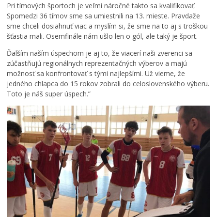
Pri tímových športoch je veľmi náročné takto sa kvalifikovať.
n
Spomedzi 36 tímov sme sa umiestnili na 13. mieste. Pravdaže
í
sme chceli dosiahnuť viac a myslím si, že sme na to aj s troškou
k
šťastia mali. Osemfinále nám ušlo len o gól, ale taký je šport.
f
e
Ďalším naším úspechom je aj to, že viacerí naši zverenci sa
s
zúčastňujú regionálnych reprezentačných výberov a majú
t
možnosť sa konfrontovať s tými najlepšími. Už vieme, že
i
jedného chlapca do 15 rokov zobrali do celoslovenského výberu.
v
Toto je náš super úspech.”
a
l
u
f
i
l
m
o
v
e
j
k
u