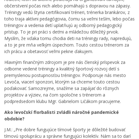
občerstvení počas nich alebo pomáhajú s dopravou na zápasy.
Tréningy vedú štyria certifikovaní tréneri, trénerka brankárov, z
toho traja aktívni pedagógovia, čomu sa veľmi teším, lebo počas
tréningov a vedenia detí uplatňujú aj odborný pedagogický
prístup. To je pri práci s deťmi a mládežou dôležitý prvok.
Myslím, že vďaka tomu chodia deti na tréningy rady, napredujú,
a to je pre mňa veľkým úspechom. Touto cestou trénerom za
ich prácu a obetavosť veľmi pekne ďakujem.
M
i
Hlavným finančným zdrojom je pre nás členský príspevok za
n
odborne vedené tréningy a kvalitný športový rozvoj detí s
i
premyslenou postupnosťou tréningov. Podporuje nás mesto
M
Levoča, viacerí sponzori, ktorým sa chceme touto cestou
o
poďakovať. Samozrejme, snažíme sa zapájať do rôznych
v
projektov a výziev, na čom spoločne s trénerom a
i
podpredsedom klubu Mgr. Gabrielom Ličákom pracujeme.
e
C
Ako levočskí florbalisti zvládli náročné pandemické
o
obdobie?
n
o
J.M.:
„
Pre dobre fungujúce tímové športy je dôležité budovať
p
tímovú spoluprácu a správne fungujúci kolektív. Nám sa to darí