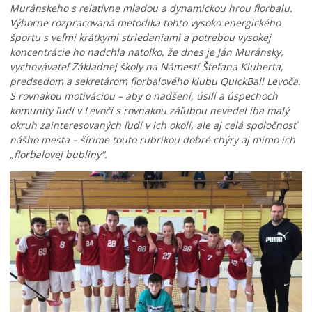
Muránskeho s relatívne mladou a dynamickou hrou florbalu.
Výborne rozpracovaná metodika tohto vysoko energického
športu s veľmi krátkymi striedaniami a potrebou vysokej
koncentrácie ho nadchla natoľko, že dnes je Ján Muránsky,
vychovávateľ Základnej školy na Námestí Štefana Kluberta,
predsedom a sekretárom florbalového klubu QuickBall Levoča.
S rovnakou motiváciou – aby o nadšení, úsilí a úspechoch
komunity ľudí v Levoči s rovnakou záľubou nevedel iba malý
okruh zainteresovaných ľudí v ich okolí, ale aj celá spoločnosť
nášho mesta – šírime touto rubrikou dobré chýry aj mimo ich
„florbalovej bubliny“.