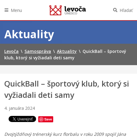
Menu
Hľadať
Preskočiť
na
Aktuality
obsah
Levoča
\
Samospráva
\
Aktuality
\
QuickBall – športový
klub, ktorý si vyžiadali deti samy
QuickBall – športový klub, ktorý si
vyžiadali deti samy
4. januára 2024
Save
Dvojtýždňový trénerský kurz florbalu v roku 2009 spojil Jána