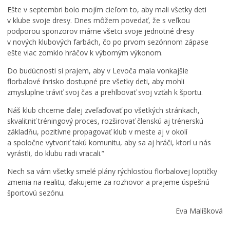
e
v
n
Ešte v septembri bolo mojím cieľom to, aby mali všetky deti
g
d
o
v klube svoje dresy. Dnes môžem povedať, že s veľkou
á
u
v
podporou sponzorov máme všetci svoje jednotné dresy
l
c
i
u
h
P
v nových klubových farbách, čo po prvom sezónnom zápase
p
u
e
ešte viac zomklo hráčov k výborným výkonom.
o
c
t
Do budúcnosti si prajem, aby v Levoča mala vonkajšie
n
e
r
florbalové ihrisko dostupné pre všetky deti, aby mohli
o
s
o
zmysluplne tráviť svoj čas a prehlbovať svoj vzťah k športu.
v
t
v
ú
o
i
Náš klub chceme ďalej zveľaďovať po všetkých stránkach,
r
v
M
skvalitniť tréningový proces, rozširovať členskú aj trénerskú
e
a
a
základňu, pozitívne propagovať klub v meste aj v okolí
z
n
j
a spoločne vytvoriť takú komunitu, aby sa aj hráči, ktorí u nás
i
i
c
vyrástli, do klubu radi vracali.”
d
a
h
e
v
e
Nech sa vám všetky smelé plány rýchlosťou florbalovej loptičky
n
č
r
zmenia na realitu, ďakujeme za rozhovor a prajeme úspešnú
c
a
o
športovú sezónu.
i
s
v
u
e
i
Eva Malíšková
0
3
3