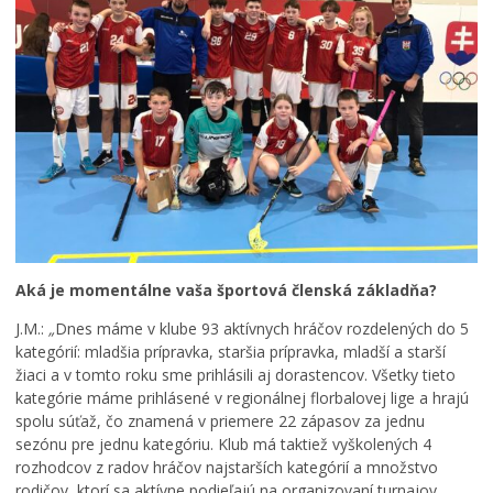
Aká je momentálne vaša športová členská základňa?
J.M.:
„
Dnes máme v klube 93 aktívnych hráčov rozdelených do 5
kategórií: mladšia prípravka, staršia prípravka, mladší a starší
žiaci a v tomto roku sme prihlásili aj dorastencov. Všetky tieto
kategórie máme prihlásené v regionálnej florbalovej lige a hrajú
spolu súťaž, čo znamená v priemere 22 zápasov za jednu
sezónu pre jednu kategóriu. Klub má taktiež vyškolených 4
rozhodcov z radov hráčov najstarších kategórií a množstvo
rodičov, ktorí sa aktívne podieľajú na organizovaní turnajov,