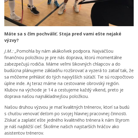
l
t
ú
r
y
a
Máte sa s čím pochváliť. Stoja pred vami ešte nejaké
c
výzvy?
o
P
J.M.: „
Pomohla by nám akákoľvek podpora. Najväčšou
s
o
finančnou položkou je pre nás doprava, ktorú momentálne
p
ď
zabezpečujú rodičia. Máme veľmi šikovných chlapcov a do
l
a
budúcna plánujeme základňu rozširovať a vyzerá to zatiaľ tak, že
a
k
O
y
o
sa môžeme prihlásiť do tých najvyšších súťaží. Tie sú rozpočtovo
d
u
v
úplne inde. Aj teraz máme na cestovanie obrovský región.
p
s
a
Klubov na východe je 14 a cestujeme každý víkend, preto je
i
a
n
doprava našou najnákladnejšou položkou.
v
n
i
Našou druhou výzvou je mať kvalitných trénerov, ktorí sa budú
n
i
e
s chuťou venovať deťom po svojej hlavnej pracovnej činnosti.
é
e
d
h
s
e
Získať a zaplatiť ešte jedného kvalitného trénera k nám štyrom
o
o
k
je náš najbližší cieľ. Školíme našich najstarších hráčov ako
r
l
a
asistentov trénerov.