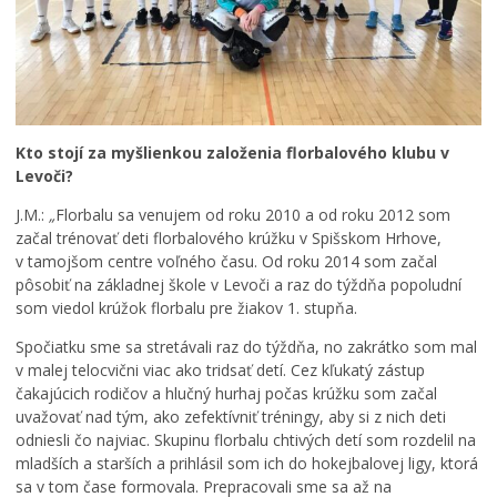
Kto stojí za myšlienkou založenia florbalového klubu v
Levoči?
J.M.:
„
Florbalu sa venujem od roku 2010 a od roku 2012 som
začal trénovať deti florbalového krúžku v Spišskom Hrhove,
v tamojšom centre voľného času. Od roku 2014 som začal
pôsobiť na základnej škole v Levoči a raz do týždňa popoludní
som viedol krúžok florbalu pre žiakov 1. stupňa.
Spočiatku sme sa stretávali raz do týždňa, no zakrátko som mal
v malej telocvični viac ako tridsať detí. Cez kľukatý zástup
čakajúcich rodičov a hlučný hurhaj počas krúžku som začal
uvažovať nad tým, ako zefektívniť tréningy, aby si z nich deti
odniesli čo najviac. Skupinu florbalu chtivých detí som rozdelil na
mladších a starších a prihlásil som ich do hokejbalovej ligy, ktorá
sa v tom čase formovala. Prepracovali sme sa až na