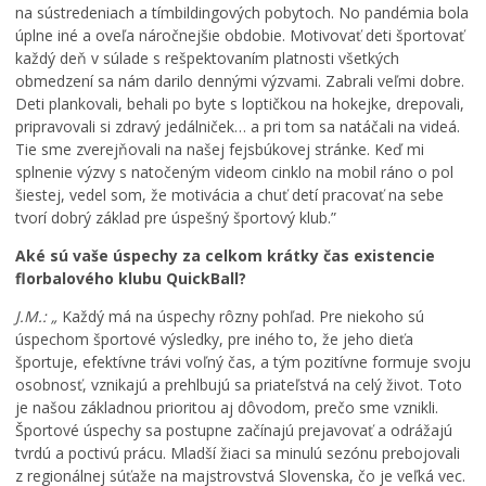
ä
na sústredeniach a tímbildingových pobytoch. No pandémia bola
ť
úplne iné a oveľa náročnejšie obdobie. Motivovať deti športovať
o
každý deň v súlade s rešpektovaním platnosti všetkých
ž
obmedzení sa nám darilo dennými výzvami. Zabrali veľmi dobre.
i
Deti plankovali, behali po byte s loptičkou na hokejke, drepovali,
l
pripravovali si zdravý jedálniček… a pri tom sa natáčali na videá.
v
Tie sme zverejňovali na našej fejsbúkovej stránke. Keď mi
L
splnenie výzvy s natočeným videom cinklo na mobil ráno o pol
e
šiestej, vedel som, že motivácia a chuť detí pracovať na sebe
v
tvorí dobrý základ pre úspešný športový klub.”
o
č
Aké sú vaše úspechy za celkom krátky čas existencie
i
florbalového klubu QuickBall?
:
š
J.M.: „
Každý má na úspechy rôzny pohľad. Pre niekoho sú
t
úspechom športové výsledky, pre iného to, že jeho dieťa
v
športuje, efektívne trávi voľný čas, a tým pozitívne formuje svoju
r
osobnosť, vznikajú a prehlbujú sa priateľstvá na celý život. Toto
t
je našou základnou prioritou aj dôvodom, prečo sme vznikli.
ý
Športové úspechy sa postupne začínajú prejavovať a odrážajú
r
tvrdú a poctivú prácu. Mladší žiaci sa minulú sezónu prebojovali
o
z regionálnej súťaže na majstrovstvá Slovenska, čo je veľká vec.
č