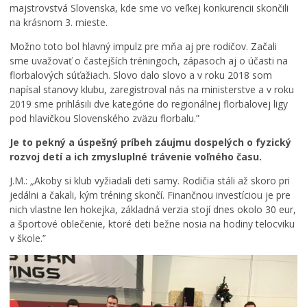
majstrovstvá Slovenska, kde sme vo veľkej konkurencii skončili
na krásnom 3. mieste.
Možno toto bol hlavný impulz pre mňa aj pre rodičov. Začali
sme uvažovať o častejších tréningoch, zápasoch aj o účasti na
florbalových súťažiach. Slovo dalo slovo a v roku 2018 som
napísal stanovy klubu, zaregistroval nás na ministerstve a v roku
2019 sme prihlásili dve kategórie do regionálnej florbalovej ligy
pod hlavičkou Slovenského zväzu florbalu.”
Je to pekný a úspešný príbeh záujmu dospelých o fyzický
rozvoj detí a ich zmysluplné trávenie voľného času.
J.M.:
„
Akoby si klub vyžiadali deti samy. Rodičia stáli až skoro pri
jedálni a čakali, kým tréning skončí. Finančnou investíciou je pre
nich vlastne len hokejka, základná verzia stojí dnes okolo 30 eur,
a športové oblečenie, ktoré deti bežne nosia na hodiny telocviku
v škole.”