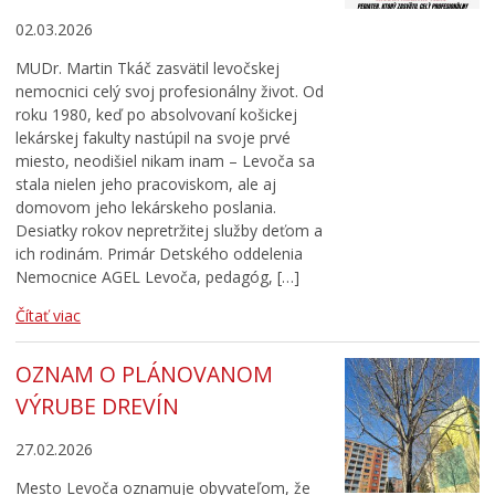
02.03.2026
MUDr. Martin Tkáč zasvätil levočskej
nemocnici celý svoj profesionálny život. Od
roku 1980, keď po absolvovaní košickej
lekárskej fakulty nastúpil na svoje prvé
miesto, neodišiel nikam inam – Levoča sa
stala nielen jeho pracoviskom, ale aj
domovom jeho lekárskeho poslania.
Desiatky rokov nepretržitej služby deťom a
ich rodinám. Primár Detského oddelenia
Nemocnice AGEL Levoča, pedagóg, […]
Čítať viac
OZNAM O PLÁNOVANOM
VÝRUBE DREVÍN
27.02.2026
Mesto Levoča oznamuje obyvateľom, že