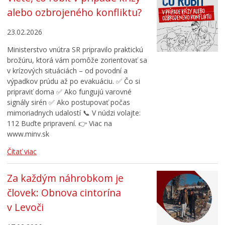
alebo ozbrojeného konfliktu?
23.02.2026
Ministerstvo vnútra SR pripravilo praktickú
brožúru, ktorá vám pomôže zorientovať sa
v krízových situáciách – od povodní a
výpadkov prúdu až po evakuáciu. ✅ Čo si
pripraviť doma ✅ Ako fungujú varovné
signály sirén ✅ Ako postupovať počas
mimoriadnych udalostí 📞 V núdzi volajte:
112 Buďte pripravení. 👉 Viac na
www.minv.sk
Čítať viac
Za každým náhrobkom je
človek: Obnova cintorína
v Levoči