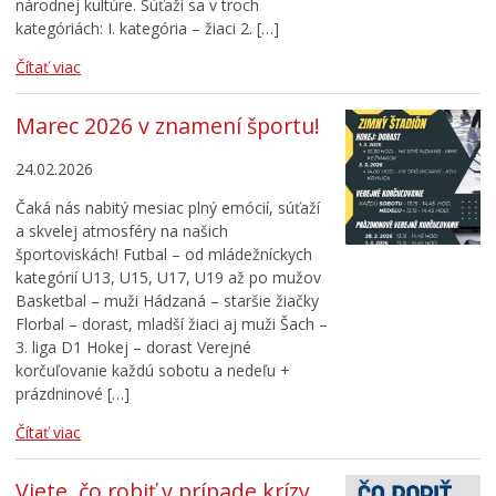
národnej kultúre. Súťaží sa v troch
kategóriách: I. kategória – žiaci 2. […]
Čítať viac
Marec 2026 v znamení športu!
24.02.2026
Čaká nás nabitý mesiac plný emócií, súťaží
a skvelej atmosféry na našich
športoviskách! Futbal – od mládežníckych
kategórií U13, U15, U17, U19 až po mužov
Basketbal – muži Hádzaná – staršie žiačky
Florbal – dorast, mladší žiaci aj muži Šach –
3. liga D1 Hokej – dorast Verejné
korčuľovanie každú sobotu a nedeľu +
prázdninové […]
Čítať viac
Viete, čo robiť v prípade krízy