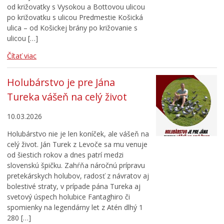
od križovatky s Vysokou a Bottovou ulicou
po križovatku s ulicou Predmestie Košická
ulica – od Košickej brány po križovanie s
ulicou […]
Čítať viac
Holubárstvo je pre Jána
Tureka vášeň na celý život
10.03.2026
Holubárstvo nie je len koníček, ale vášeň na
celý život. Ján Turek z Levoče sa mu venuje
od šiestich rokov a dnes patrí medzi
slovenskú špičku. Zahŕňa náročnú prípravu
pretekárskych holubov, radosť z návratov aj
bolestivé straty, v prípade pána Tureka aj
svetový úspech holubice Fantaghiro či
spomienky na legendárny let z Atén dlhý 1
280 […]