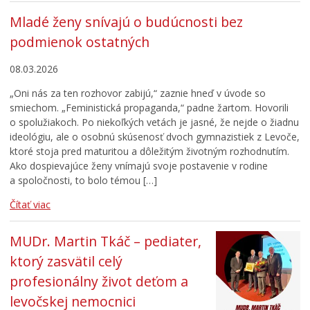
Mladé ženy snívajú o budúcnosti bez
podmienok ostatných
08.03.2026
„Oni nás za ten rozhovor zabijú,“ zaznie hneď v úvode so
smiechom. „Feministická propaganda,“ padne žartom. Hovorili
o spolužiakoch. Po niekoľkých vetách je jasné, že nejde o žiadnu
ideológiu, ale o osobnú skúsenosť dvoch gymnazistiek z Levoče,
ktoré stoja pred maturitou a dôležitým životným rozhodnutím.
Ako dospievajúce ženy vnímajú svoje postavenie v rodine
a spoločnosti, to bolo témou […]
Čítať viac
MUDr. Martin Tkáč – pediater,
ktorý zasvätil celý
profesionálny život deťom a
levočskej nemocnici