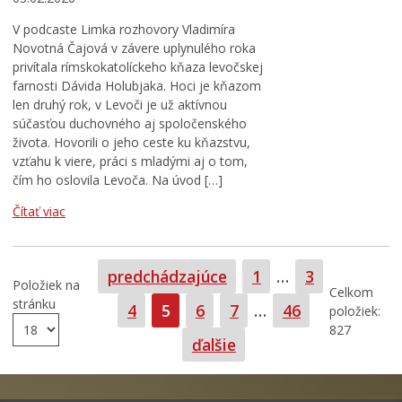
V podcaste Limka rozhovory Vladimíra
Novotná Čajová v závere uplynulého roka
privítala rímskokatolíckeho kňaza levočskej
farnosti Dávida Holubjaka. Hoci je kňazom
len druhý rok, v Levoči je už aktívnou
súčasťou duchovného aj spoločenského
života. Hovorili o jeho ceste ku kňazstvu,
vzťahu k viere, práci s mladými aj o tom,
čím ho oslovila Levoča. Na úvod […]
Čítať viac
Strana
Strana
predchádzajúce
1
…
3
Položiek na
Celkom
stránku
Strana
Strana
Strana
Strana
Strana
4
5
6
7
…
46
položiek:
827
ďalšie