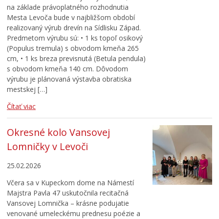
na základe právoplatného rozhodnutia
Mesta Levoča bude v najbližšom období
realizovaný výrub drevín na Sídlisku Západ.
Predmetom výrubu sú: • 1 ks topoľ osikový
(Populus tremula) s obvodom kmeňa 265
cm, • 1 ks breza previsnutá (Betula pendula)
s obvodom kmeňa 140 cm. Dôvodom
výrubu je plánovaná výstavba obratiska
mestskej […]
Čítať viac
Okresné kolo Vansovej
Lomničky v Levoči
25.02.2026
Včera sa v Kupeckom dome na Námestí
Majstra Pavla 47 uskutočnila recitačná
Vansovej Lomnička – krásne podujatie
venované umeleckému prednesu poézie a