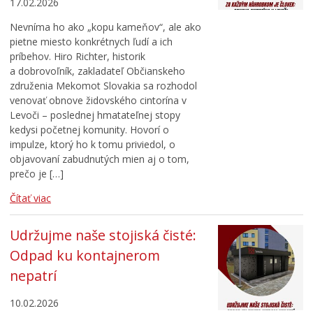
17.02.2026
Nevníma ho ako „kopu kameňov“, ale ako
pietne miesto konkrétnych ľudí a ich
príbehov. Hiro Richter, historik
a dobrovoľník, zakladateľ Občianskeho
združenia Mekomot Slovakia sa rozhodol
venovať obnove židovského cintorína v
Levoči – poslednej hmatateľnej stopy
kedysi početnej komunity. Hovorí o
impulze, ktorý ho k tomu priviedol, o
objavovaní zabudnutých mien aj o tom,
prečo je […]
Čítať viac
Udržujme naše stojiská čisté:
Odpad ku kontajnerom
nepatrí
10.02.2026