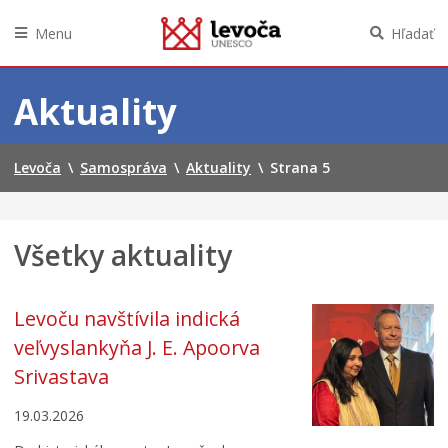
Menu
Hľadať
Preskočiť
na
Aktuality
obsah
Levoča
\
Samospráva
\
Aktuality
\
Strana 5
Všetky aktuality
Levoču navštívila indická
veľvyslankyňa J. E. Apoorva
Srivastava
19.03.2026