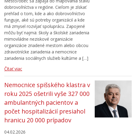
Mesto/obec sa zapája do mapovania stavu
dobrovoľníctva v regióne. Cieľom je získať
prehľad o tom, kde a ako dobrovoľníctvo
funguje, aké sú potreby organizácií a kde
má zmysel rozvíjať spoluprácu. Zapojené
môžu byť najmä: školy a školské zariadenia
mimovládne neziskové organizácie
organizácie zriadené mestom alebo obcou
zdravotnícke zariadenia a nemocnice
zariadenia sociálnych služieb kultúrne a […]
Čítať viac
Nemocnice spišského klastra v
roku 2025 ošetrili vyše 327 000
ambulantných pacientov a
počet hospitalizácií presiahol
hranicu 20 000 prípadov
04.02.2026