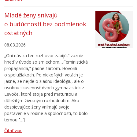
Mladé ženy snívajú
o budúcnosti bez podmienok
ostatných
08.03.2026
„Oni nás za ten rozhovor zabijú,“ zaznie
hneď v úvode so smiechom. „Feministická
propaganda,“ padne žartom. Hovorili
o spolužiakoch. Po niekoľkých vetách je
jasné, že nejde o žiadnu ideológiu, ale o
osobnú skúsenosť dvoch gymnazistiek z
Levoče, ktoré stoja pred maturitou a
dôležitým životným rozhodnutím. Ako
dospievajúce ženy vnímajú svoje
postavenie v rodine a spoločnosti, to bolo
témou […]
Čítať viac