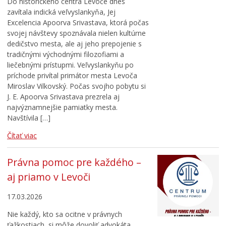
Do historického centra Levoče dnes
zavítala indická veľvyslankyňa, Jej
Excelencia Apoorva Srivastava, ktorá počas
svojej návštevy spoznávala nielen kultúrne
dedičstvo mesta, ale aj jeho prepojenie s
tradičnými východnými filozofiami a
liečebnými prístupmi. Veľvyslankyňu po
príchode privítal primátor mesta Levoča
Miroslav Vilkovský. Počas svojho pobytu si
J. E. Apoorva Srivastava prezrela aj
najvýznamnejšie pamiatky mesta.
Navštívila […]
Čítať viac
Právna pomoc pre každého –
aj priamo v Levoči
17.03.2026
Nie každý, kto sa ocitne v právnych
ťažkostiach, si môže dovoliť advokáta.