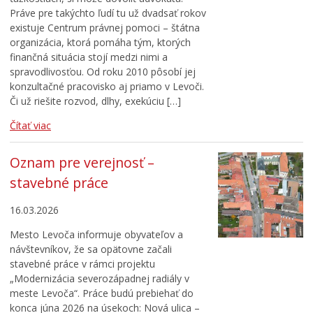
Práve pre takýchto ľudí tu už dvadsať rokov
existuje Centrum právnej pomoci – štátna
organizácia, ktorá pomáha tým, ktorých
finančná situácia stojí medzi nimi a
spravodlivosťou. Od roku 2010 pôsobí jej
konzultačné pracovisko aj priamo v Levoči.
Či už riešite rozvod, dlhy, exekúciu […]
Čítať viac
Oznam pre verejnosť –
stavebné práce
16.03.2026
Mesto Levoča informuje obyvateľov a
návštevníkov, že sa opätovne začali
stavebné práce v rámci projektu
„Modernizácia severozápadnej radiály v
meste Levoča“. Práce budú prebiehať do
konca júna 2026 na úsekoch: Nová ulica –