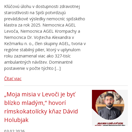
Kľúčovú úlohu v dostupnosti zdravotnej
starostlivosti na Spiši potvrdzujú
prevádzkové výsledky nemocníc spišského
klastra za rok 2025. Nemocnica AGEL
Levoča, Nemocnica AGEL Krompachy a
Nemocnica Dr. Vojtecha Alexandra v
Kežmarku n. o., člen skupiny AGEL, tvoria v
regióne stabilný pilier, ktorý v uplynulom
roku zaznamenal viac ako 327-tisíc
ambulantných návštev. Dominantné
postavenie v počte týchto […]
Čítať viac
„Moja misia v Levoči je byť
blízko mladým,“ hovorí
rímskokatolícky kňaz Dávid
Holubjak
03.02.2026