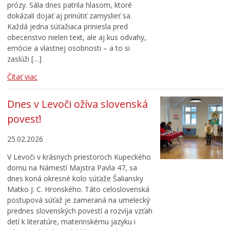
prózy. Sála dnes patrila hlasom, ktoré
dokázali dojať aj prinútiť zamyslieť sa.
Každá jedna súťažiaca priniesla pred
obecenstvo nielen text, ale aj kus odvahy,
emócie a vlastnej osobnosti – a to si
zaslúži […]
Čítať viac
Dnes v Levoči ožíva slovenská
povesť!
25.02.2026
V Levoči v krásnych priestoroch Kupeckého
domu na Námestí Majstra Pavla 47, sa
dnes koná okresné kolo súťaže Šaliansky
Matko J. C. Hronského. Táto celoslovenská
postupová súťaž je zameraná na umelecký
prednes slovenských povestí a rozvíja vzťah
detí k literatúre, materinskému jazyku i