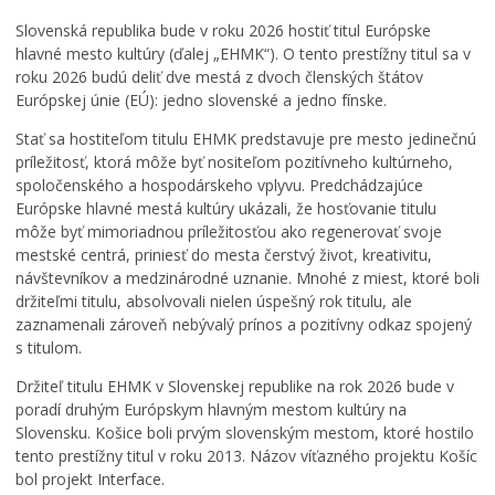
L
Slovenská republika bude v roku 2026 hostiť titul Európske
e
hlavné mesto kultúry (ďalej „EHMK“). O tento prestížny titul sa v
v
roku 2026 budú deliť dve mestá z dvoch členských štátov
o
Európskej únie (EÚ): jedno slovenské a jedno fínske.
č
i
Stať sa hostiteľom titulu EHMK predstavuje pre mesto jedinečnú
:
príležitosť, ktorá môže byť nositeľom pozitívneho kultúrneho,
š
spoločenského a hospodárskeho vplyvu. Predchádzajúce
t
Európske hlavné mestá kultúry ukázali, že hosťovanie titulu
v
môže byť mimoriadnou príležitosťou ako regenerovať svoje
r
mestské centrá, priniesť do mesta čerstvý život, kreativitu,
t
návštevníkov a medzinárodné uznanie. Mnohé z miest, ktoré boli
ý
držiteľmi titulu, absolvovali nielen úspešný rok titulu, ale
r
zaznamenali zároveň nebývalý prínos a pozitívny odkaz spojený
o
s titulom.
č
n
Držiteľ titulu EHMK v Slovenskej republike na rok 2026 bude v
í
poradí druhým Európskym hlavným mestom kultúry na
k
Slovensku. Košice boli prvým slovenským mestom, ktoré hostilo
f
tento prestížny titul v roku 2013. Názov víťazného projektu Košíc
e
bol projekt Interface.
s