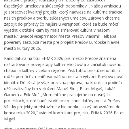
c
úspešných umelcov a skúsených odborníkov. „Našou ambíciou
o
P
je spracovať kvalitný projekt, ktorý nadviaže na kultúrne tradície
s
o
p
ď
našich predkov a tvorbu súčasných umelcov. Zároveň chceme
l
a
zapojiť do prípravy čo najširšiu verejnosť, ktorá sa bude môcť
a
k
vyjadriť k otázke kam by mala smerovať kultúra v našom
O
y
o
meste,“ uviedol viceprimátor mesta Prešov Vladimír Feľbaba,
d
u
v
poverený zástupca mesta pre projekt Prešov Európske hlavné
p
s
a
mesto kultúry 2026.
i
a
n
v
n
i
Kandidatúra na titul EHMK 2026 pre mesto Prešov znamená
n
i
e
naštartovanie novej etapy kultúrneho života a začiatok nového
é
e
d
chápania kultúry v celom regióne. Zisk tohto prestížneho titulu
h
s
e
môže pomôcť zmeniť tvár nášho mesta a vytvoriť Prešovu novú
o
o
k
identitu. Dôležitá je však precízna príprava, na ktorej sa podieľa
r
l
a
užší realizačný tím v zložení Matúš Binc, Peter Migaš, Lukáš
e
v
n
Garbera a Erik Muľ. „Momentálne pracujeme na nosných
g
d
o
projektoch, ktoré budú tvoriť kostru kandidatúry mesta Prešov.
á
u
v
Všetky projekty predstavíme v bid booku, ktorý odovzdáme do
l
c
i
konca roka 2020,“ uviedol konzultant projektu EHMK 2026 Peter
u
h
P
Migaš.
p
u
e
o
c
t
zdroj: www.presov2026.eu a www.presov.sk