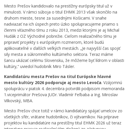
t
Mesto Prešov kandidovalo na prestížny európsky titul už v
i
minulosti. V rámci súboja o titul EHMK 2013 však skončilo na
v
druhom mieste, tesne za susednými Košicami. V snahe
a
nadviazať na ich úspech preto úzko spolupracujeme priamo s
l
členmi víťazného tímu z roku 2013, medzi ktorými je aj Michal
u
Hudák z OZ Východné pobrežie. Cieľom realizačného tímu je
f
pripraviť projekty s európskym rozmerom, ktoré budú
i
aplikovateľné v ďalších veľkých mestách. „Je najvyšší čas spojiť
l
sily mesta a súkromného kultúrneho sektora. Teraz máme
m
šancu ukázať celému Slovensku, že môžeme byť lídrom v oblasti
o
v
kultúry,“ uviedol hudobník Miro Tásler.
e
Kandidatúru mesta Prešov na titul Európske hlavné
j
mesto kultúry 2026 podporuje aj mesto Levoča
. Vzájomnú
k
spoluprácu v piatok 4. decembra potvrdili podpisom memoranda
u
1.viceprimátor Prešova JUDr. Vladimír Feľbaba a Ing. Miroslav
l
Vilkovský, MBA.
t
ú
Mesto Prešov chce totiž v rámci kandidatúry spájať umelcov zo
r
všetkých sfér, vrátane hudobníkov, či výtvarníkov. Na príprave
y
projektov ku kandidatúre na prestížny titul EHMK 2026 už teraz
a
intenzívne pracuje realizačný tím zložený zo zástupcov