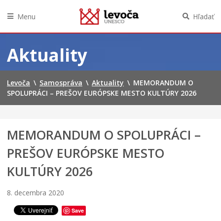
Menu
Hľadať
M
i
Preskočiť
n
na
Aktuality
i
obsah
M
o
v
Levoča
\
Samospráva
\
Aktuality
\
MEMORANDUM O
i
SPOLUPRÁCI – PREŠOV EURÓPSKE MESTO KULTÚRY 2026
e
C
o
MEMORANDUM O SPOLUPRÁCI –
n
o
PREŠOV EURÓPSKE MESTO
p
ä
KULTÚRY 2026
ť
o
ž
8. decembra 2020
i
l
Save
v