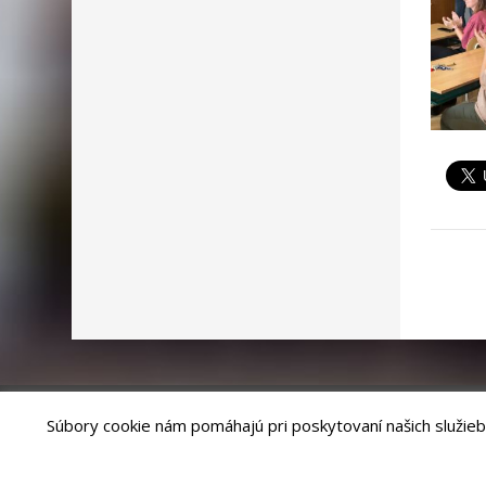
Súbory cookie nám pomáhajú pri poskytovaní našich služieb
Riešenie
ANTIK SMART CITY
| Technický prevádzkovateľ – MVI Te
Správca webového sídla: Mesto Levoča, Námestie Majstra Pavla 4, 0