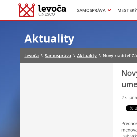
SAMOSPRÁVA
MESTSKÝ
Dokumenty mesta
Projekty
Doprava
Preskočiť
na
Aktuality
obsah
Levoča
\
Samospráva
\
Aktuality
\
Nový riaditeľ Zá
Nový
umel
27. jún
Prednos
menoval
Dubivsk