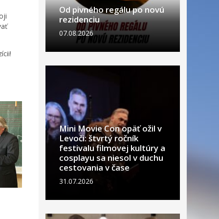
Od pivného regálu po novú
oji
rezidenciu
vať
07.08.2026
cii!
Mini Movie Con opäť ožil v
Levoči: štvrtý ročník
festivalu filmovej kultúry a
cosplayu sa niesol v duchu
cestovania v čase
31.07.2026