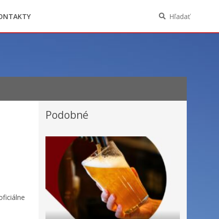
Oznámenia funkcií, zamestnaní, činností a
majetkových pomerov verejného funkcionára
ONTAKTY
Hľadať
Podobné
ficiálne