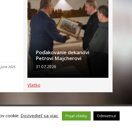
Poďakovanie dekanovi
Petrovi Majcherovi
31.07.2026
 júna 2025
Všetko
ov cookie.
Dozvedieť sa viac
.
Prijať všetky
Odmietnuť
ch údajov