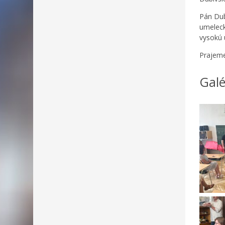
Pán Dub
umeleck
vysokú 
Prajeme
Galé