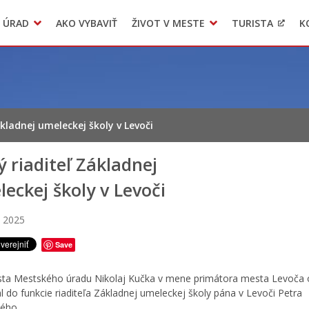
 ÚRAD
AKO VYBAVIŤ
ŽIVOT V MESTE
TURISTA
K
Transparentné mesto
Voľba hlavného kontrolóra mesta Levoča
LIMKA
kladnej umeleckej školy v Levoči
 riaditeľ Základnej
eckej školy v Levoči
a 2025
Save
ta Mestského úradu Nikolaj Kučka v mene primátora mesta Levoča o
 do funkcie riaditeľa Základnej umeleckej školy pána v Levoči Petra
ého.