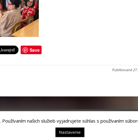
Save
Publikované
27.
. Používaním našich služieb vyjadrujete súhlas s používaním súbor
chnology, s.r.o.
Nastavenie
54 01 Levoča,
webmaster@levoca.sk
|
Vyhlásenie o prístupnosti
|
Ochrana osobný