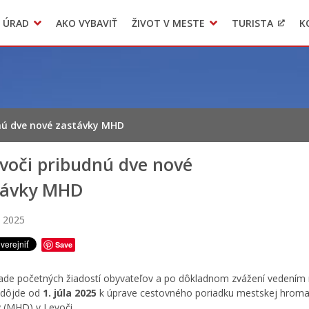
 ÚRAD
AKO VYBAVIŤ
ŽIVOT V MESTE
TURISTA
K
Transparentné mesto
Voľba hlavného kontrolóra mesta Levoča
LIMKA
dnú dve nové zastávky MHD
voči pribudnú dve nové
távky MHD
a 2025
Save
ade početných žiadostí obyvateľov a po dôkladnom zvážení vedením
 dôjde od
1. júla 2025
k úprave cestovného poriadku mestskej hrom
 (MHD) v Levoči.