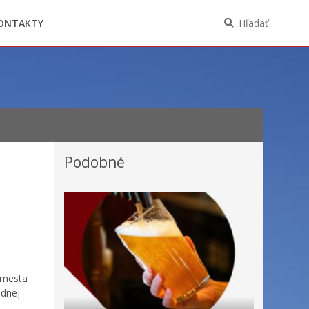
Oznámenia funkcií, zamestnaní, činností a
majetkových pomerov verejného funkcionára
ONTAKTY
Hľadať
Podobné
 mesta
adnej