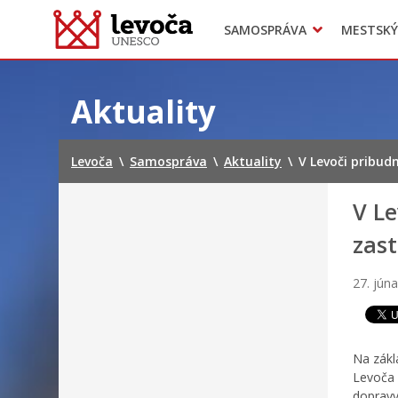
SAMOSPRÁVA
MESTSKÝ
Dokumenty mesta
Projekty
Doprava
Preskočiť
na
Aktuality
obsah
Levoča
\
Samospráva
\
Aktuality
\
V Levoči pribu
V Le
zas
27. jún
Na zákl
Levoča
dopravy