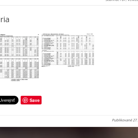
ria
Save
Publikované
27.