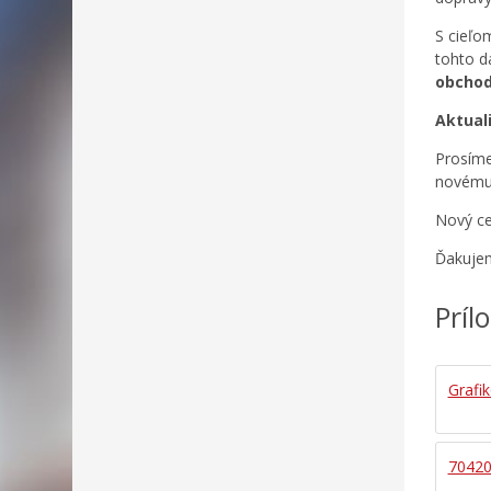
S cieľo
tohto 
obchod
Aktual
Prosíme
novému 
Nový ce
Ďakujem
Príl
Grafi
7042