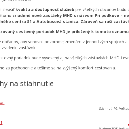
m zlepšiť
kvalitu a dostupnosť služieb
pre všetkých občanov budú 
dátumu
zriadené nové zastávky MHD s názvom Pri podkove – n
ného centra S1 a Autobusová stanica. Zároveň sa ruší zastáv
izovaný cestovný poriadok MHD je priložený k tomuto oznamu
 občanov, aby venovali pozornosť zmenám v jednotlivých spojoch a
zradeniu zastávok.
stovný poriadok bude vyvesený aj na všetkých zástavkách MHD Levo
e za pochopenie a tešíme sa na zvýšený komfort cestovania.
ohy na stiahnutie
kon
Stiahnuť JPG, Veľkos
01
Stiahnuť PDF, Veľkos