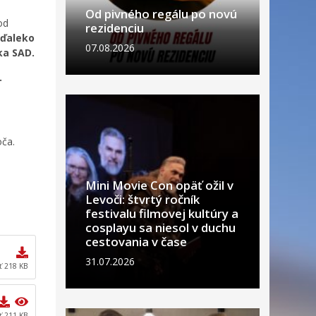
Od pivného regálu po novú
od
rezidenciu
eďaleko
07.08.2026
ka SAD.
.
ča.
Mini Movie Con opäť ožil v
Levoči: štvrtý ročník
festivalu filmovej kultúry a
cosplayu sa niesol v duchu
cestovania v čase
31.07.2026
ť 218 KB
ť 211 KB