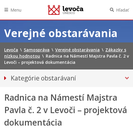
Menu
Hľadať
Preskočiť
na
Verejné obstarávania
obsah
Levoča
\
Samospráva
\
Verejné obstarávania
\
Zákazky s
nízkou hodnotou
\
Radnica na Námestí Majstra Pavla č. 2 v
Levoči – projektová dokumentácia
Kategórie obstarávaní
ZÁKAZKY S NÍZKOU HODNOTOU
Radnica na Námestí Majstra
Nadlimitné, podlimitné
Elektronické trhovisko
Pavla č. 2 v Levoči – projektová
Súhrnné správy
dokumentácia
Úrad pre verejné obstarávanie – profil mesta Levoča ako
verejného obstarávateľa