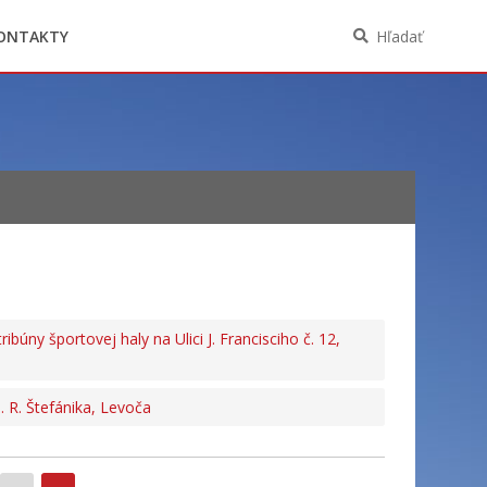
Oznámenia funkcií, zamestnaní, činností a
majetkových pomerov verejného funkcionára
ONTAKTY
Hľadať
búny športovej haly na Ulici J. Francisciho č. 12,
. R. Štefánika, Levoča