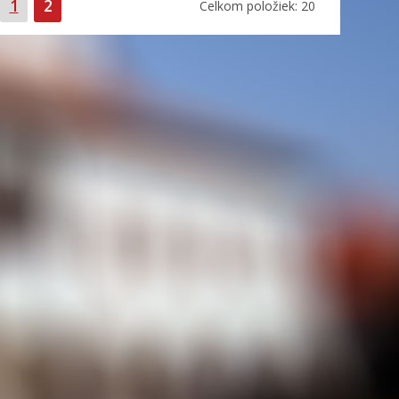
Strana
Strana
1
2
Celkom položiek: 20