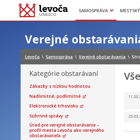
SAMOSPRÁVA
MESTSKÝ
Dokumenty mesta
Projekty
Doprava
Preskočiť
na
Verejné obstarávani
obsah
Levoča
\
Samospráva
\
Verejné obstarávania
\
Str
Kategórie obstarávaní
Vše
Zákazky s nízkou hodnotou
Nadlimitné, podlimitné
11.03
Elektronické trhovisko
Súhrnné správy
25.02
Úrad pre verejné obstarávanie –
profil mesta Levoča ako verejného
obstarávateľa