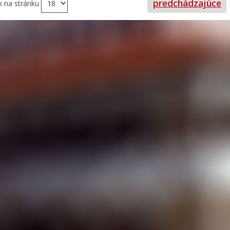
predchádzajúce
k na stránku