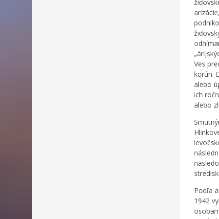
židovsk
arizácie
podniko
židovsk
odníman
„árijsk
Ves pre
korún. 
alebo ú
ich roč
alebo z
Smutným
Hlinkov
levočsk
následn
nasledo
stredis
Podľa a
1942 vy
osobami