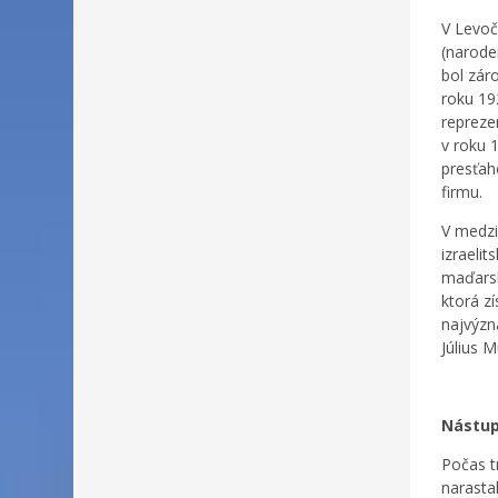
V Levoč
(naroden
bol zár
roku 19
repreze
v roku 
presťah
firmu.
V medzi
izraeli
maďarsk
ktorá z
najvýzna
Július M
Nástup
Počas t
narasta