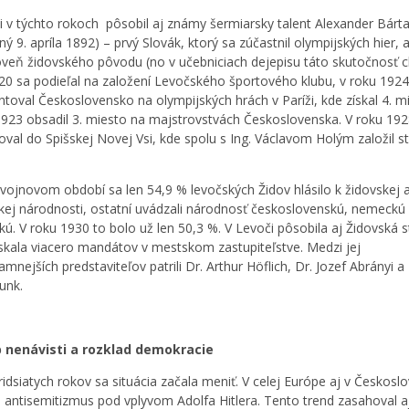
i v týchto rokoch pôsobil aj známy šermiarsky talent Alexander Bárt
ý 9. apríla 1892) – prvý Slovák, ktorý sa zúčastnil olympijských hier, 
oveň židovského pôvodu (no v učebniciach dejepisu táto skutočnosť c
20 sa podieľal na založení Levočského športového klubu, v roku 1924
ntoval Československo na olympijských hrách v Paríži, kde získal 4. m
1923 obsadil 3. miesto na majstrovstvách Československa. V roku 192
oval do Spišskej Novej Vsi, kde spolu s Ing. Václavom Holým založil 
vojnovom období sa len 54,9 % levočských Židov hlásilo k židovskej 
tskej národnosti, ostatní uvádzali národnosť československú, nemeckú
ú. V roku 1930 to bolo už len 50,3 %. V Levoči pôsobila aj Židovská s
ískala viacero mandátov v mestskom zastupiteľstve. Medzi jej
mnejších predstaviteľov patrili Dr. Arthur Höflich, Dr. Jozef Abrányi a 
unk.
 nenávisti a rozklad demokracie
ridsiatych rokov sa situácia začala meniť. V celej Európe aj v Českosl
l antisemitizmus pod vplyvom Adolfa Hitlera. Tento trend zasahoval a