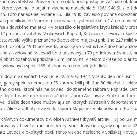
ého obyvateľstva. Práve v tomto období sa postupne začínalo obdobi
, ktoré vyvrcholilo prijatím vládneho nariadenia č. 136/1940 Sl. z. o ži
ch. Toto nariadenie, vydané 25. júla 1940, zaviedlo povinné odovzdan
ých podnikov arizátorom a znamenalo systematické a štátom riaden
ie židovského majetku – v praxi išlo o legislatívne krytú krádež v pr
ých“ prevádzkovateľov. V okresoch Poprad, Kežmarok, Levoča a Spiš
dstavovala výška priznaného židovského majetku približne 227 milión
Do 1. októbra 1941 boli všetky podniky vo vlastníctve Židov buď arizo
plne zlikvidované. V Levoči bolo arizovaných 70 podnikov a živností, 
ný obrat dosahoval približne 13 miliónov Ks. V celom okrese bolo ari
likvidovaných spolu 138 obchodov a remeselných dielní.
 dňom v dejinách Levoče je 22. marec 1942. V tento deň príslušníci
ej gardy spolu s nemeckou FS zhromaždili približne 80 dievčat z celéh
ého okresu, ktoré násilne odviedli do zberného tábora v Poprade. Odti
e deportované do koncentračného tábora Auschwitz. Krátko po tom
vali ďalšie deportácie mužov aj žien, ktorých sústredili v deportačno
ku v Žiline a odtiaľ previezli do tábora Majdanek v okupovanom Poľsku
rchívnych dokumentov z Arolsen Archives (bývalý archiv ITS) bol 29. 
pravený z Levoče transport, ktorý tvorili dobytčie vagóny naplnené 5
 z Levoče a okolitých obcí. Tento vlak sa následne v Spišskej Novej V