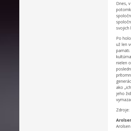
Dnes, v
potomko
spoločn
spoločné
svojich
Po holo
už len 
pamäti.
kultúrn
nielen o
posledn
prítomn
generáci
ako „ic
jeho ži
vymazan
Zdroje:
Arolsen
Arolsen 