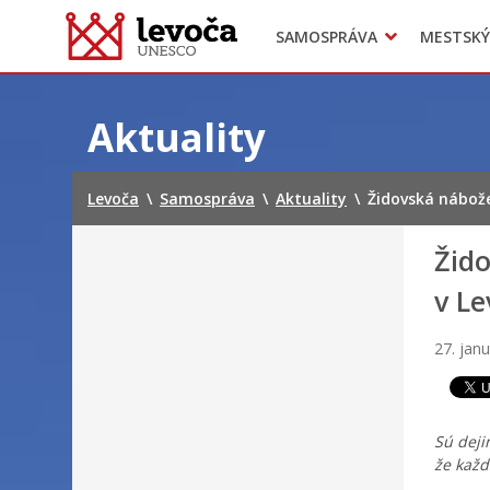
SAMOSPRÁVA
MESTSKÝ
Dokumenty mesta
Projekty
Doprava
Preskočiť
na
Aktuality
obsah
Levoča
\
Samospráva
\
Aktuality
\
Židovská nábože
Žid
v Le
27. jan
Sú deji
že každ