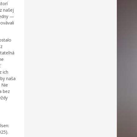
torí
z našej
 jedny —
hovávali
ostalo
 z
atateľná
me
ť
z ich
aby naša
. Nie
a bez
vždy
lsen:
025).