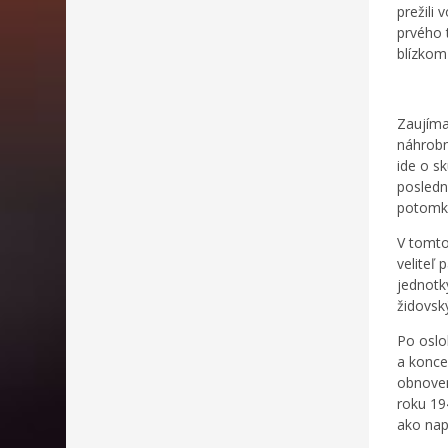
prežili
prvého 
blízkom 
Zaujíma
náhrobn
ide o s
posledn
potomk
V tomto
veliteľ 
jednotk
židovský
Po oslo
a konce
obnoven
roku 194
ako nap