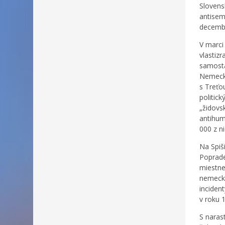
Slovens
antisem
decembr
V marci
vlastiz
samosta
Nemecko
s Treťo
politic
„židovs
antihum
000 z n
Na Spiš
Poprade
miestnej
nemecke
inciden
v roku 
S naras