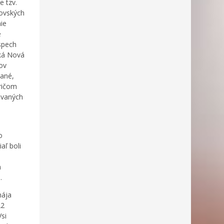
e tzv.
dovských
ie
é
ospech
ská Nová
ov
vané,
pričom
zovaných
o
aľ boli
m
.
mája
22
si