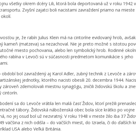
 vojnu všetky okrem dcéry Lili, ktorá bola deportovaná už v roku 1942 
transportu. Zvyšní zajatci boli nacistami zavraždení priamo na mieste
okolí.
vosťou je, že rabín Julius Klein má na cintoríne evidovaný hrob, avšak
ý kameň (matzeva) sa nezachoval. Nie je preto možné s istotou pove
kutočné miesto pochovania, alebo len symbolický hrob. Rodinné okoln
ého rabína v Levoči sú v súčasnosti predmetom komunikácie s jeho
ami.
 období bol zavraždený aj Karol Adler, zubný technik z Levoče a zár
partizánskej jednotky, ktorého nacisti obesili 20. decembra 1944. Nacis
y zároveň zdemolovali miestnu synagógu, zničili židovskú školu a znes
 cintorín.
bodení sa do Levoče vrátila len malá časť Židov, ktorí prežili prenasl
ntračné tábory. Židovská náboženská obec bola síce krátko po vojne
á, no jej osud bol už nezvratný. V roku 1948 v meste žilo iba 37 Žido
9 väčšina z nich odišla – do väčších miest, do Izraela, či do ďalších kr
ríklad USA alebo Veľká Británia.