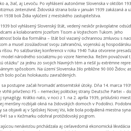
ko a, žiaľ, aj Levoču. Po vyhlásení autonómie Slovenska v októbri 19
itizmus zintenzívnil. Židovská strana bola v januári 1939 zakázaná a u
i 1938 boli Židia vylúčení z mestského zastupiteľstva.
 1939 bol vyhlásený Slovenský štát, vedený neskôr právoplatne odsú
radcami a kolaborantmi Jozefom Tisom a Vojtechom Tukom. Jeho
tnosť bola iba formálna – štát bol viazaný ochrannou zmluvou s nac
m a musel zosúlaďovať svoju zahraničnú, vojenskú aj hospodársku 
u ríšou. Po salzburskej konferencii v roku 1940 Tuka otvorene presad
ký model národného socializmu po vzore Nemecka. Režim považoval t
kú otázku“ za jednu zo svojich hlavných tém a riešil ju extrémne repr
ánnym spôsobom. Na území Slovenska žilo približne 90 000 Židov; as
ich bolo počas holokaustu zavraždených.
i sa postupne začali hromadiť antisemitské útoky. Dňa 14. marca 193
 vtrhli prívrženci FS – nemeckej politickej strany Deutsche Partei – d
 synagógy. Krátko nato, v noci z 1. na 2. apríla 1939, príslušníci mies
j menšiny rozbíjali okná na židovských domoch v Podolínci. Podobn
ty sa objavili aj v Spišskej Novej Vsi, kde bola podpálená miestna syn
1941 sa v Kežmarku odohral protižidovský pogrom.
tajúcou nenávisťou prichádzala aj cieľavedomá ekonomická likvidácia