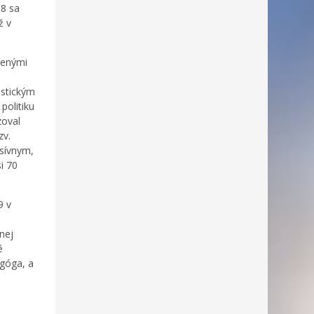
38 sa
ž v
denými
istickým
politiku
zoval
zv.
esívnym,
i 70
9 v
o
tnej
é
agóga, a