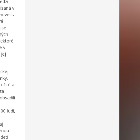
edzi
ísaná v
 nevesta
vá
ase
hých
iektoré
e v
jej
ckej
mky,
 žlté a
za
obsadili
00 ľudí,
aj
denou
 detí