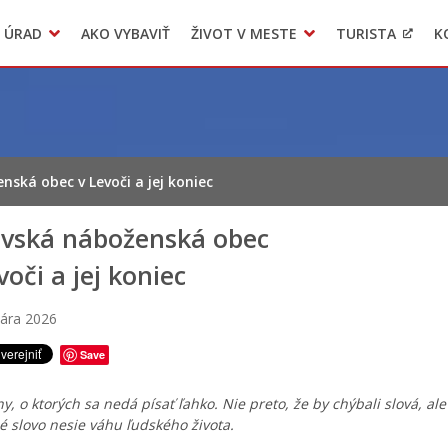
 ÚRAD
AKO VYBAVIŤ
ŽIVOT V MESTE
TURISTA
K
Transparentné mesto
Voľba hlavného kontrolóra mesta Levoča
LIMKA
nská obec v Levoči a jej koniec
ovská náboženská obec
voči a jej koniec
uára 2026
Save
ny, o ktorých sa nedá písať ľahko. Nie preto, že by chýbali slová, ale
é slovo nesie váhu ľudského života.