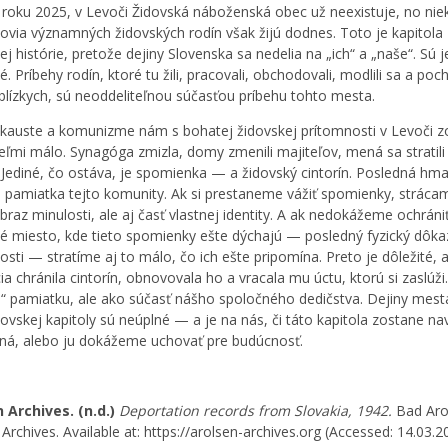
 roku 2025, v Levoči Židovská náboženská obec už neexistuje, no niek
via významných židovských rodín však žijú dodnes. Toto je kapitola 
ej histórie, pretože dejiny Slovenska sa nedelia na „ich“ a „naše“. Sú
. Príbehy rodín, ktoré tu žili, pracovali, obchodovali, modlili sa a poc
 blízkych, sú neoddeliteľnou súčasťou príbehu tohto mesta.
kauste a komunizme nám s bohatej židovskej prítomnosti v Levoči z
veľmi málo. Synagóga zmizla, domy zmenili majiteľov, mená sa stratili
 Jediné, čo ostáva, je spomienka — a židovský cintorín. Posledná hm
a pamiatka tejto komunity. Ak si prestaneme vážiť spomienky, stráca
braz minulosti, ale aj časť vlastnej identity. A ak nedokážeme ochráni
é miesto, kde tieto spomienky ešte dýchajú — posledný fyzický dôka
osti — stratíme aj to málo, čo ich ešte pripomína. Preto je dôležité, 
a chránila cintorín, obnovovala ho a vracala mu úctu, ktorú si zaslúži
h“ pamiatku, ale ako súčasť nášho spoločného dedičstva. Dejiny mest
dovskej kapitoly sú neúplné — a je na nás, či táto kapitola zostane na
á, alebo ju dokážeme uchovať pre budúcnosť.
 Archives. (n.d.)
Deportation records from Slovakia, 1942.
Bad Aro
Archives. Available at: https://arolsen-archives.org (Accessed: 14.03.2