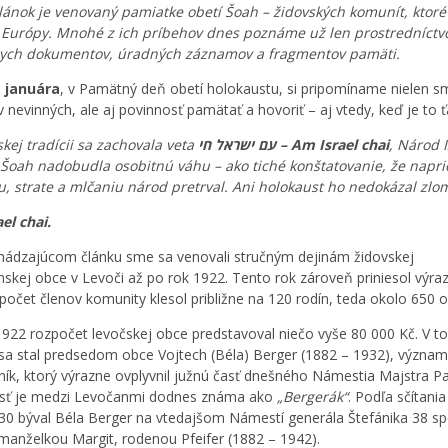
lánok je venovaný pamiatke obetí Šoah – židovských komunít, ktoré 
Európy. Mnohé z ich príbehov dnes poznáme už len prostredníct
nych dokumentov, úradných záznamov a fragmentov pamäti.
. januára
, v Pamätný deň obetí holokaustu, si pripomíname nielen s
v nevinných, ale aj povinnosť pamätať a hovoriť – aj vtedy, keď je to ť
skej tradícii sa zachovala veta
עם ישראל חי – Am Israel chai
, Národ 
o Šoah nadobudla osobitnú váhu – ako tiché konštatovanie, že napri
u, strate a mlčaniu národ pretrval. Ani holokaust ho nedokázal zlom
el chai.
hádzajúcom článku sme sa venovali stručným dejinám židovskej
skej obce v Levoči až po rok 1922. Tento rok zároveň priniesol výra
počet členov komunity klesol približne na 120 rodín, teda okolo 650 
1922 rozpočet levočskej obce predstavoval niečo vyše 80 000 Kč. V 
sa stal predsedom obce Vojtech (Béla) Berger (1882 – 1932), význa
ík, ktorý výrazne ovplyvnil južnú časť dnešného Námestia Majstra Pa
asť je medzi Levočanmi dodnes známa ako
„Bergerák“
. Podľa sčítania
30 býval Béla Berger na vtedajšom Námestí generála Štefánika 38 sp
manželkou Margit, rodenou Pfeifer (1882 – 1942).