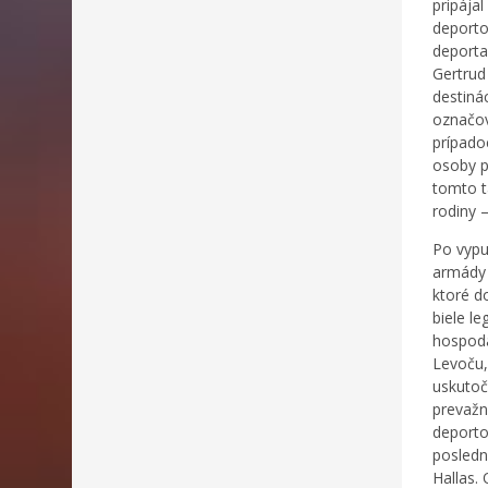
pripája
deporto
deporta
Gertrud
destiná
označov
prípado
osoby p
tomto t
rodiny 
Po vypu
armády 
ktoré d
biele l
hospodá
Levoču,
uskutočn
prevažn
deporto
posledn
Hallas.