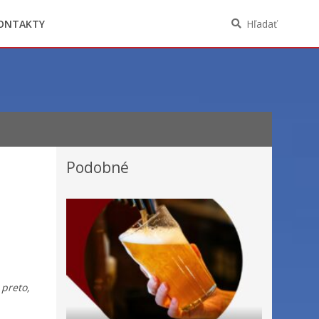
Oznámenia funkcií, zamestnaní, činností a
majetkových pomerov verejného funkcionára
ONTAKTY
Hľadať
Podobné
 preto,