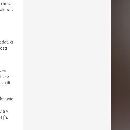
v rámci
 alebo v
dať, či
osti
oveň
tické
vätili
edovanie
v a v
ajín,