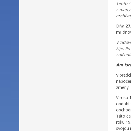
Tento č
z mapy 
archív
Dňa
27
milióno
V židov
žije. P
zničeni
Am Isra
V predc
nábožen
zmeny: 
V roku 
období 
obchodn
Táto č
roku 19
svojou 