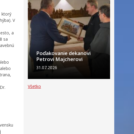
a
a ktorý
hýba). V
iesto, a
8 sa
stavebnú
Poďakovanie dekanovi
Petrovi Majcherovi
alebo
31.07.2026
 alebo
trana,
Všetko
Dr.
ovensku
j