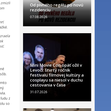
zmizli
Od pivného regálu po novú
vom
rezidenciu
07.08.2026
mrť
ažké.
Izraela
ek
iť.
Mini Movie Con opäť ožil v
zné
Levoči: štvrtý ročník
osôb.
festivalu filmovej kultúry a
cosplayu sa niesol v duchu
tomto
cestovania v čase
mný
31.07.2026
vla.
 ľudu z
olu so