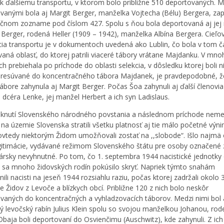
l k ďalšiemu transportu, v ktorom bolo približne 510 deportovaných. M
vanými bola aj Margit Berger, manželka Vojtecha (Bélu) Bergera, zap
čnom zozname pod číslom 427. Spolu s ňou bola deportovaná aj jej
 Berger, rodená Heller (1909 – 1942), manželka Albína Bergera. Cieľo
cia transportu je v dokumentoch uvedená ako Lublin, čo bola v tom č
aná oblasť, do ktorej patrili viaceré tábory vrátane Majdanku. V mno
ch prebiehala po príchode do oblasti selekcia, v dôsledku ktorej boli n
resúvané do koncentračného tábora Majdanek, je pravdepodobné, ž
ábore zahynula aj Margit Berger. Počas Šoa zahynuli aj ďalší členovia 
– dcéra Lenke, jej manžel Herbert a ich syn Ladislaus.
knutí Slovenského národného povstania a následnom príchode neme
na územie Slovenska stratili všetku platnosť aj tie málo početné výni
ovtedy niektorým Židom umožňovali zostať na ,,slobode“. Išlo najmä o
egitimácie, vydávané režimom Slovenského štátu pre osoby označené 
rsky nevyhnutné. Po tom, čo 1. septembra 1944 nacistické jednotky 
 sa mnoho židovských rodín pokúsilo skryť. Napriek týmto snahám
ili nacisti na jeseň 1944 rozsiahlu raziu, počas ktorej zadržali okolo 3
e Židov z Levoče a blízkych obcí. Približne 120 z nich bolo neskôr
vaných do koncentračných a vyhladzovacích táborov. Medzi nimi bol 
ý levočský rabín Julius Klein spolu so svojou manželkou Johanou, ro
 Obaja boli deportovaní do Osvienčimu (Auschwitz), kde zahynuli. Z ich