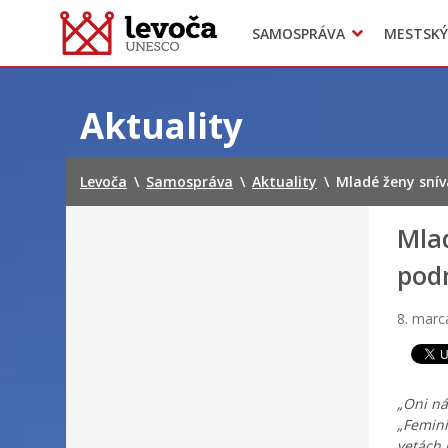
SAMOSPRÁVA
MESTSKÝ
Dokumenty mesta
Projekty
Doprava
Preskočiť
na
Aktuality
obsah
Levoča
\
Samospráva
\
Aktuality
\
Mladé ženy sní
Mlad
pod
8. marc
„Oni ná
„Femini
vetách 