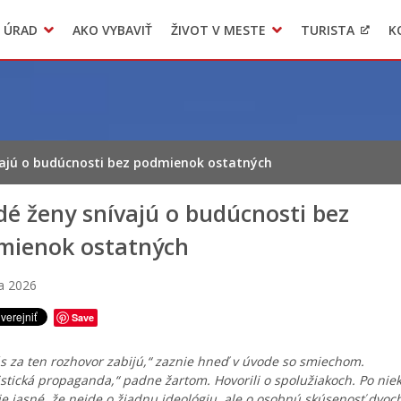
 ÚRAD
AKO VYBAVIŤ
ŽIVOT V MESTE
TURISTA
K
Transparentné mesto
Voľba hlavného kontrolóra mesta Levoča
LIMKA
vajú o budúcnosti bez podmienok ostatných
é ženy snívajú o budúcnosti bez
mienok ostatných
a 2026
Save
s za ten rozhovor zabijú,“ zaznie hneď v úvode so smiechom.
stická propaganda,“ padne žartom. Hovorili o spolužiakoch. Po nie
je jasné, že nejde o žiadnu ideológiu, ale o osobnú skúsenosť dvoc