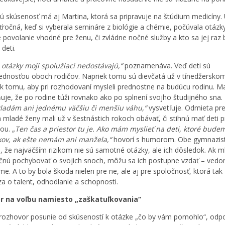
 skúsenosť má aj Martina, ktorá sa pripravuje na štúdium medicíny.
ťročná, keď si vyberala semináre z biológie a chémie, počúvala otázky,
e povolanie vhodné pre ženu, či zvládne nočné služby a kto sa jej raz
 deti.
 otázky moji spolužiaci nedostávajú,“
poznamenáva. Veď deti sú
dnosťou oboch rodičov. Napriek tomu sú dievčatá už v tínedžersko
k tomu, aby pri rozhodovaní mysleli prednostne na budúcu rodinu. Ma
uje, že po rodine túži rovnako ako po splnení svojho študijného sna.
ladám ani jednému väčšiu či menšiu váhu,“
vysvetľuje. Odmieta pr
a mladé ženy mali už v šestnástich rokoch obávať, či stihnú mať deti 
kou. „
Ten čas a priestor tu je. Ako mám myslieť na deti, ktoré bude
kov, ak ešte nemám ani manžela,“
hovorí s humorom. Obe gymnazist
, že najväčším rizikom nie sú samotné otázky, ale ich dôsledok. Ak m
čnú pochybovať o svojich snoch, môžu sa ich postupne vzdať – vedo
e. A to by bola škoda nielen pre ne, ale aj pre spoločnosť, ktorá tak
za o talent, odhodlanie a schopnosti.
or na voľbu namiesto „za
škatuľkovania“
rozhovor posunie od skúseností k otázke „čo by vám pomohlo“, odp