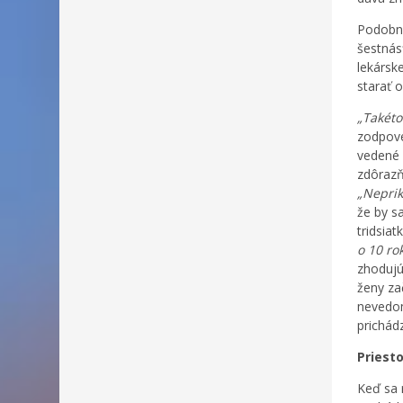
Podobnú
šestnás
lekársk
starať o
„Takéto
zodpove
vedené 
zdôrazň
„Neprik
že by s
tridsiat
o 10 ro
zhodujú
ženy za
nevedom
prichád
Priest
Keď sa 