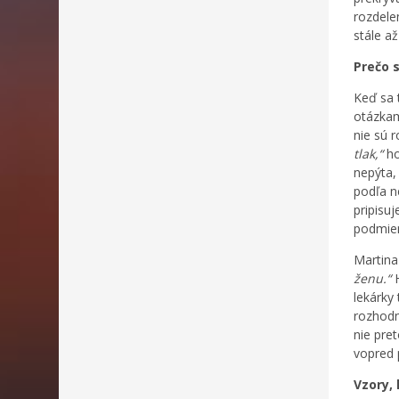
rozdele
stále až
Prečo 
Keď sa 
otázkam
nie sú 
tlak,“
ho
nepýta,
podľa n
pripisuj
podmien
Martina
ženu.“
H
lekárky 
rozhodn
nie pre
vopred 
Vzory,