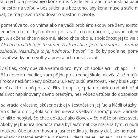
zajú rýchlo a prekvapivo konkrétne. Nejde len o viac možností na papie
y priestor na voľbu – bez súdenia a bez toho, aby žena musela stále 
ať, že má právo rozhodovať o vlastnom živote.
 pomenúva to, čo vníma ako najväčší problém: akoby pre ženy existo
redurčená rola – byť matkou, postarať sa o domácnosť, „navariť obed 
p“. A ak žena chce niečo iné, alebo chce oboje, spoločnosť jej to vie 
„Ak chce mať deti, je to super. A ak nechce, je to tiež super – preto
rozhodla. Neznižuje to jej hodnotu,“
hovorí. To, čo by podľa nej pomo
zovať všetky tieto voľby a prestať ich moralizovať.
visí tlak, ktorý obe cítia veľmi skoro. Kým ich spolužiaci – chlapci – si
ôžu dovoliť nevedieť, kam pôjdu po strednej škole, dievčatá už majú 
ť rokov neskôr“: kedy doštudujú, kedy budú atestovať, kedy bude „sp
 dieťa a kto sa oň postará. Eliza to opisuje priamo: niekto od nich oča
ť život naplánovaný dávno predtým, než vôbec vstúpia do dospelosti
sa vracia k vlastnej skúsenosti: aj v šestnástich jej ľudia kládli otázky
om s dieťaťom“. „Bola som len dievča s veľkým snom,“ povie. Zarazilo
er nikto nepýtal, čo chce dokázať ako človek – čo môže priniesť svet
 Akoby jej budúca hodnota mala byť automaticky meraná tým, či bud
matkou. Obe pritom hovoria jasne: rodina je krásny cieľ, ale nemusí
ť všetky ostatné ambície. A najmä – dieťa nie je „len jej“. „Malo by to