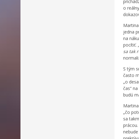
prichád
o reáln
dokazov
Martina
jedna p
na náku
pocítiť.
sa tak 
normali
S tým sú
často m
„o desa
čas“ na
budú ma
Martina 
„čo pot
sa takm
prácou.
nebude 
prekrýva