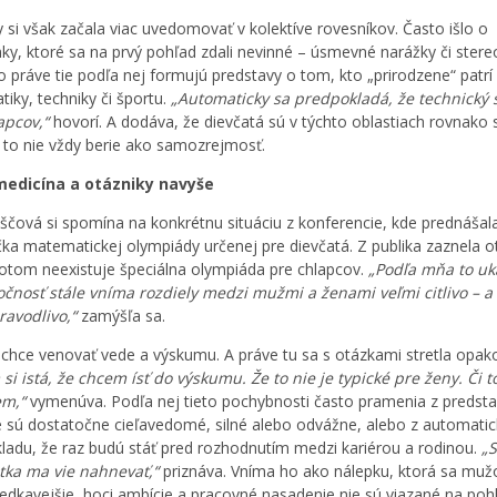
y si však začala viac uvedomovať v kolektíve rovesníkov. Často išlo o
y, ktoré sa na prvý pohľad zdali nevinné – úsmevné narážky či ster
No práve tie podľa nej formujú predstavy o tom, kto „prirodzene“ patrí
iky, techniky či športu.
„Automaticky sa predpokladá, že technický 
apcov,“
hovorí. A dodáva, že dievčatá sú v týchto oblastiach rovnako
a to nie vždy berie ako samozrejmosť.
medicína a otázniky navyše
oščová si spomína na konkrétnu situáciu z konferencie, kde prednášal
čka matematickej olympiády určenej pre dievčatá. Z publika zaznela o
otom neexistuje špeciálna olympiáda pre chlapcov.
„Podľa mňa to uk
očnosť stále vníma rozdiely medzi mužmi a ženami veľmi citlivo – a
ravodlivo,“
zamýšľa sa.
a chce venovať vede a výskumu. A práve tu sa s otázkami stretla opak
 si istá, že chcem ísť do výskumu. Že to nie je typické pre ženy. Či t
em,“
vymenúva. Podľa nej tieto pochybnosti často pramenia z predsta
e sú dostatočne cieľavedomé, silné alebo odvážne, alebo z automati
ladu, že raz budú stáť pred rozhodnutím medzi kariérou a rodinou.
„S
stka ma vie nahnevať,“
priznáva. Vníma ho ako nálepku, ktorá sa mu
iedkavejšie, hoci ambície a pracovné nasadenie nie sú viazané na pohl