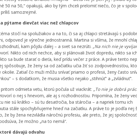
né 50 na 50,“ opakujú, ako by tým chceli prelomiť niečo, čo je v spolo
 príliš samozrejmé.
sa pýtame dievčat viac než chlapcov
téma stočí na spolužiakov a na to, či sa aj chlapci stretávajú s podo
i, odpoveď je výrečne jednostranná. Martina si všíma, že mnohí chla
rozhodnutí, kam pôjdu ďalej – a svet sa nezrúti.
„Na nich nie je vyvíja
vorí. Nikto od nich nechce, aby si plánovali život dopredu, nikto sa ic
 kto sa bude starať o dieťa, keď prídu večer z práce. A práve tento n
ej spôsobuje, že ženy sa od začiatku učia žiť so zodpovednosťou, kto
e okolie. Zatiaľ čo muži môžu snívať priamo o profesii, ženy často sní
kou“ – s dodatkom, že musia všetko nejako „stihnúť“ a „zvládnuť“.
 pritom odmieta vetu, ktorú počula už viackrát:
„To nie je dobrá prác
ovorí o nej s hnevom, ale aj s rozhodnosťou. Pripomína, že ženy ve
tu nie sú krátko – sú tu desaťročia, ba stáročia – a napriek tomu ich
utia stále spochybňujeme hneď na začiatku. A práve to je podľa nej š
to, že by žena nezvládla náročnú profesiu, ale preto, že jej spoločnosť
podsúva, že možno „na to nemá“.
 ktoré dávajú odvahu