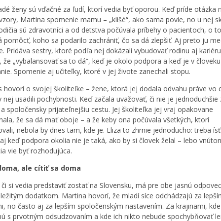
dé ženy sú vďačné za ľudí, ktorí vedia byť oporou. Keď príde otázka 
vzory, Martina spomenie mamu – „klišé“, ako sama povie, no u nej s
odičia sú zdravotníci a od detstva počúvala príbehy o pacientoch, o 
á pomôcť, koho sa podarilo zachrániť, čo sa dá zlepšiť. Aj preto ju me
e. Pridáva sestry, ktoré podľa nej dokázali vybudovať rodinu aj kariéru
, že „vybalansovať sa to dá“, keď je okolo podpora a keď je v človeku
ie. Spomenie aj učiteľky, ktoré v jej živote zanechali stopu.
s hovorí o svojej školiteľke – žene, ktorá jej dodala odvahu práve vo 
 nej usadili pochybnosti. Keď začala uvažovať, či nie je jednoduchšie z
 a spoločensky prijateľnejšiu cestu. Jej školiteľka jej vraj opakovane
nala, že sa dá mať oboje – a že keby ona počúvala všetkých, ktorí
vali, nebola by dnes tam, kde je. Eliza to zhrnie jednoducho: treba ísť
aj keď podpora okolia nie je taká, ako by si človek želal – lebo vnúto
ia vie byť rozhodujúca.
doma, ale cítiť sa doma
 či si vedia predstaviť zostať na Slovensku, má pre obe jasnú odpove
ležitým dodatkom. Martina hovorí, že mladí síce odchádzajú za lepší
i, no často aj za lepším spoločenským nastavením. Za krajinami, kde
nú s prvotným odsudzovaním a kde ich nikto nebude spochybňovať le