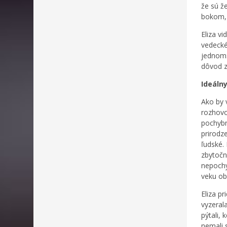
že sú ž
bokom, 
Eliza v
vedecké
jednom:
dôvod z
Ideáln
Ako by v
rozhovor
pochybn
prirodz
ľudské.
zbytočn
nepochy
veku ob
Eliza p
vyzeral
pýtali, 
nemali 