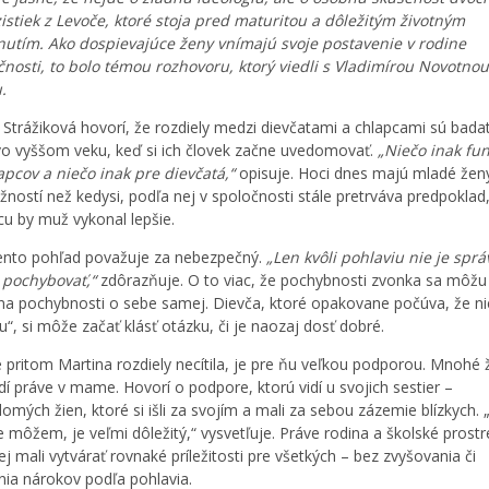
stiek z Levoče, ktoré stoja pred maturitou a dôležitým životným
utím. Ako dospievajúce ženy vnímajú svoje postavenie v rodine
čnosti, to bolo témou rozhovoru, ktorý viedli s Vladimírou Novotnou
.
 Strážiková hovorí, že rozdiely medzi dievčatami a chlapcami sú bada
o vyššom veku, keď si ich človek začne uvedomovať.
„Niečo inak fu
apcov a niečo inak pre dievčatá,“
opisuje. Hoci dnes majú mladé žen
žností než kedysi, podľa nej v spoločnosti stále pretrváva predpoklad,
ácu by muž vykonal lepšie.
ento pohľad považuje za nebezpečný.
„Len kvôli pohlaviu nie je spr
 pochybovať,“
zdôrazňuje. O to viac, že pochybnosti zvonka sa môž
na pochybnosti o sebe samej. Dievča, ktoré opakovane počúva, že ni
u“, si môže začať klásť otázku, či je naozaj dosť dobré.
e pritom Martina rozdiely necítila, je pre ňu veľkou podporou. Mnohé 
idí práve v mame. Hovorí o podpore, ktorú vidí u svojich sestier –
domých žien, ktoré si išli za svojím a mali za sebou zázemie blízkych.
že môžem, je veľmi dôležitý,“ vysvetľuje. Práve rodina a školské prostr
j mali vytvárať rovnaké príležitosti pre všetkých – bez zvyšovania či
nia nárokov podľa pohlavia.