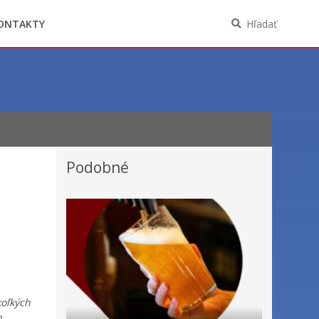
Oznámenia funkcií, zamestnaní, činností a
majetkových pomerov verejného funkcionára
ONTAKTY
Hľadať
Podobné
koľkých
h