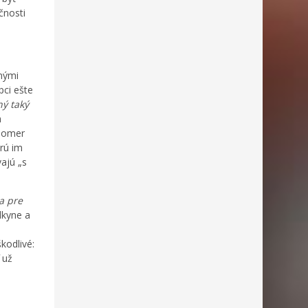
čnosti
bnými
pci ešte
ný taký
h
epomer
rú im
vajú „s
a pre
dkyne a
kodlivé:
 už