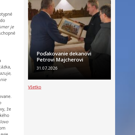
eotypné
 do
smer je
 schopné
Poďakovanie dekanovi
Petrovi Majcherovi
a
tázka,
31.07.2026
azuje,
 nie
Všetko
ovane.
o
vy, že
ckého
lovo
žom
avie.