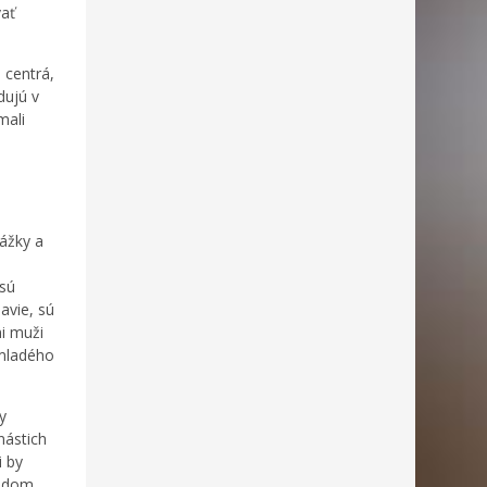
vať
 centrá,
dujú v
mali
rážky a
 sú
avie, sú
ni muži
 mladého
y
nástich
i by
ľadom