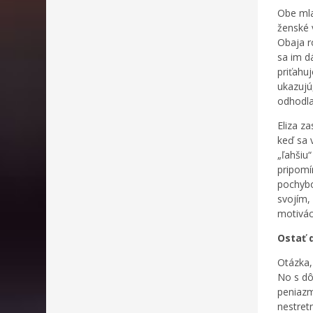
Obe mla
ženské 
Obaja r
sa im d
priťahuj
ukazujú
odhodlan
Eliza za
keď sa v
„ľahšiu“
pripomí
pochybo
svojím, 
motivác
Ostať 
Otázka,
No s dô
peniazm
nestret