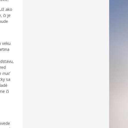
 Už ako
 či je
 bude
m veku
rtina
edstavu,
pred
m mať
ky sa
ladé
me či
ovede