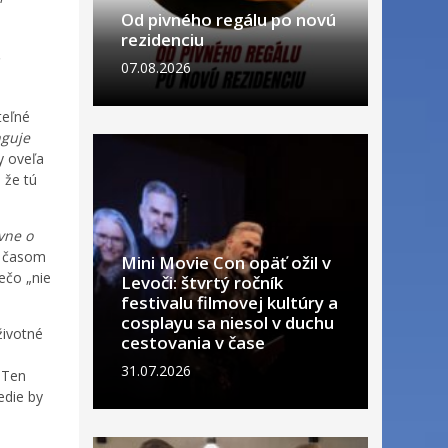
Od pivného regálu po novú
rezidenciu
07.08.2026
teľné
nguje
y oveľa
 že tú
ávne o
u časom
Mini Movie Con opäť ožil v
ečo „nie
Levoči: štvrtý ročník
festivalu filmovej kultúry a
cosplayu sa niesol v duchu
životné
cestovania v čase
31.07.2026
 „Ten
edie by