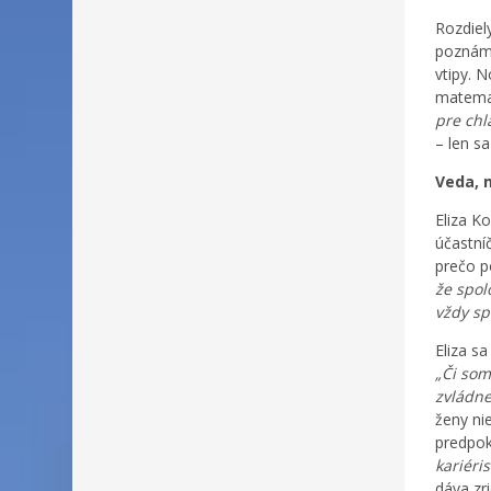
Rozdiel
poznámk
vtipy. 
matemat
pre chl
– len s
Veda, 
Eliza K
účastní
prečo p
že spol
vždy sp
Eliza s
„Či som
zvládn
ženy ni
predpok
kariéri
dáva zr