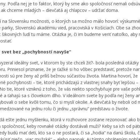
eny. Podľa nej je to faktor, ktorý by sme ako spoločnosť nemali odsú
ak chceme mladých – dievčatá aj chlapcov – udržať doma.
idí na Slovensku možnosti, o ktorých sa možno málo hovorí: výskumné
 parky, Slovenskú akadémiu vied, pracoviská v Košiciach. Obe sa zho
 šikovných ľudí tu máme. Otázka je, či im budeme veriť natoľko, aby 
ostať.
y svet bez „pochybností navyše“
yzeral ideálny svet, v ktorom by ste chceli žiť?- bola posledná otázky
u. Priniesol priznanie, že je ťažké si ho vôbec predstaviť, pretože na
osti sú pre ženy až príliš bežnou súčasťou života. Martina hovorí, že
ené pochybnosti – tie, ktoré prichádzajú z vlastnej snahy byť lepšou –
 No tie, ktoré vzniknú z toho, že vás niekto spochybňuje pre vaše pohl
é a ťahajú sa s človekom dlho. V ideálnom svete by podľa nej ženy a
bovali o sebe kvôli tomu, čo si myslí okolie. A dievčatá by neboli od
medzované na jednu rolu či jednu „správnu“ predstavu o živote.
ridá ešte jednu myšlienku, ktorá v rozhovore zostane rezonovať: ako b
a spoločnosť, keby rovnaké otázky dostávali muži? Keby sa ich od pät
kedy budú mať deti, kto sa o ne postará, či sa „hodia“ na danú školu, č
skúsiť niečo „viac mužské“ – alebo naopak. Aj týmto obráteným poh