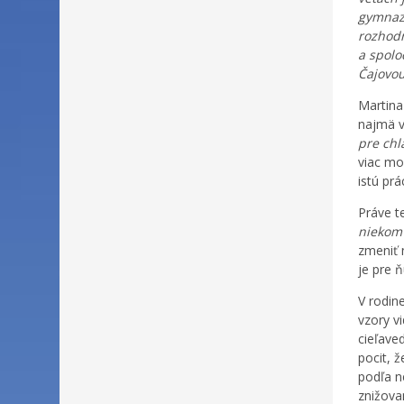
gymnazi
rozhodn
a spolo
Čajovou
Martina
najmä v
pre chl
viac mo
istú pr
Práve t
niekom
zmeniť 
je pre ň
V rodin
vzory v
cieľave
pocit, 
podľa ne
znižova