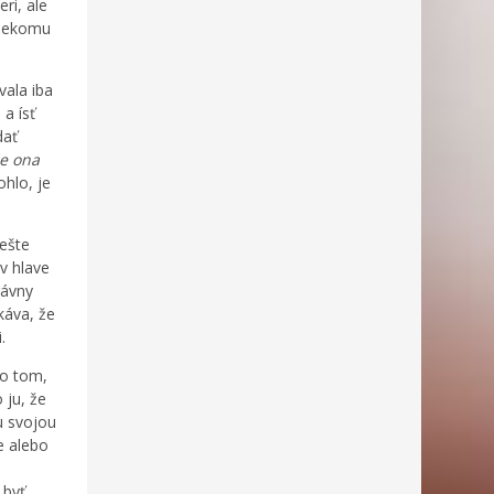
ri, ale
niekomu
vala iba
a ísť
dať
že ona
hlo, je
 ešte
v hlave
rávny
káva, že
.
 o tom,
 ju, že
u svojou
e alebo
 byť