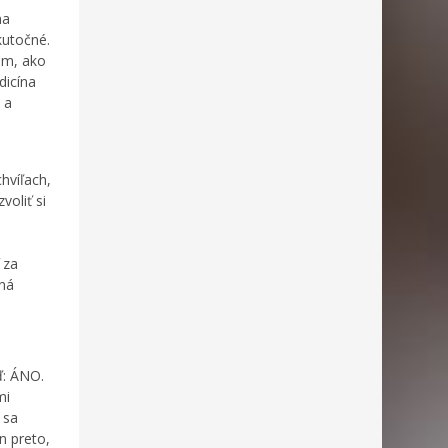
na
kutočné.
tom, ako
dicína
 a
chvíľach,
voliť si
 za
rná
ď: ÁNO.
mi
 sa
n preto,