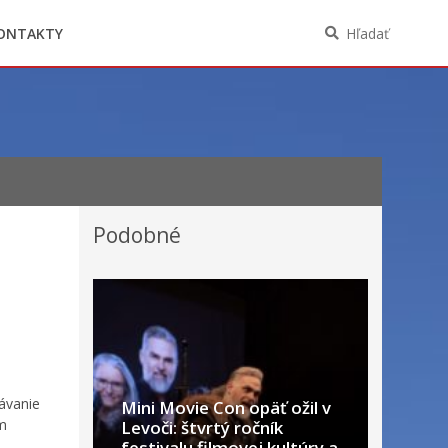
Oznámenia funkcií, zamestnaní, činností a
majetkových pomerov verejného funkcionára
ONTAKTY
Hľadať
Podobné
dávanie
Mini Movie Con opäť ožil v
m
Levoči: štvrtý ročník
festivalu filmovej kultúry a