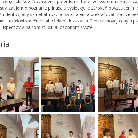
e ceny Lukášovi Novákovi je potvrdením toho, že systematická práca
osť a záujem o poznanie prinášajú výsledky. Je zároveň povzbudením 
 študentov, aby sa nebáli rozvíjať svoj talent a prekračovať hranice b
ní. Lukášovi srdečne blahoželáme k získaniu Genersichovej ceny a p
 úspechov v ďalšom štúdiu aj osobnom živote.
ria