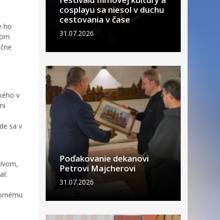
cosplayu sa niesol v duchu
cestovania v čase
e ho
31.07.2026
lom
očne
kého v
mi
de sa v
Poďakovanie dekanovi
tívom,
Petrovi Majcherovi
ať
31.07.2026
bornému