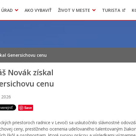
 ÚRAD
AKO VYBAVIŤ
ŽIVOT V MESTE
TURISTA
K
Transparentné mesto
Voľba hlavného kontrolóra mesta Levoča
LIMKA
kal Genersichovu cenu
š Novák získal
ersichovu cenu
a 2026
Save
rických priestoroch radnice v Levoči sa uskutočnilo slávnostné odovz
chovej ceny, prestížneho ocenenia udeľovaného talentovaným žiako
ých škôl a osobnostiam, ktoré svojou prácou a výsledkami významne