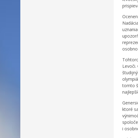
prispie
Oceneni
Nadácia
uznania
upozorň
repreze
osobnos
Tohtoro
Levoči.
študijn
olympiá
tomto š
najlepš
Genersi
ktoré s
výnimoč
spoloče
i osobn