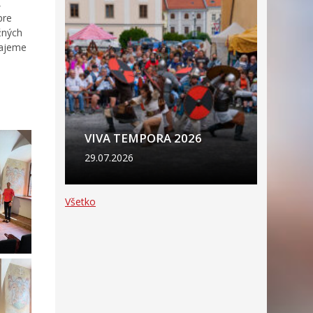
,
pre
ežných
rajeme
VIVA TEMPORA 2026
29.07.2026
Všetko