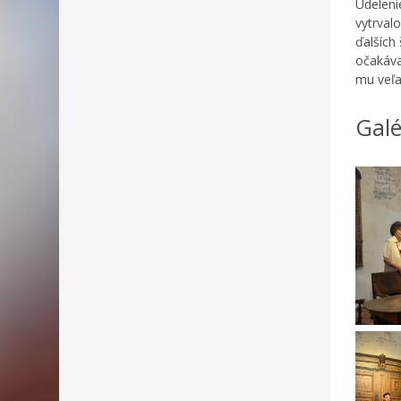
Udeleni
vytrval
ďalších
očakáva
mu veľa
Galé