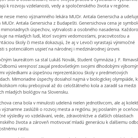
vajú k rozvoju vzdelanosti, vedy a spoločenského života v regióne.
e nesie meno významného lekára MUDr. Antala Genersicha a udeľuj
 MUDr. Antala Genersicha z Budapešti. Genersichova cena je symbo
 mimoriadnych úspechov, vytrvalosti a osobného nasadenia. Každor
uje na mladých ľudí, ktorí svojimi vedomosťami, pracovitosťou a
ntáciou školy či mesta dokazujú, že aj v Levoči vyrastajú výnimočné
ti s potenciálom uspieť na národnej i medzinárodnej úrovni.
čným laureátom sa stal Lukáš Novák, študent Gymnázia J. F. Rimavs
 Odbornú verejnosť zaujal predovšetkým svojimi dlhodobými výborný
ými výsledkami a úspešnou reprezentáciou školy v predmetových
dach. Mimoriadne úspechy dosiahol najmä v biologickej olympiáde, k
kolskom roku prebojoval až do celoštátneho kola a zaradil sa medzi
ích mladých biológov na Slovensku.
chova cena bola v minulosti udelená nielen jednotlivcom, ale aj kolek
a významne zaslúžili o rozvoj mesta a regiónu. Jej poslaním je oceňov
né výsledky vo vzdelávaní, vede, zdravotníctve a ďalších oblastiach
nského života a zároveň motivovať mladú generáciu k ďalšiemu od
ostnému rastu.