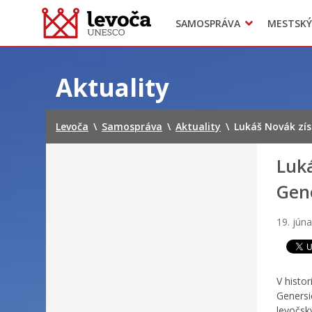
SAMOSPRÁVA
MESTSKÝ
Dokumenty mesta
Projekty
Doprava
Preskočiť
na
Aktuality
obsah
Levoča
\
Samospráva
\
Aktuality
\
Lukáš Novák zís
Luká
Gen
19. jún
V histo
Genersi
levočsk