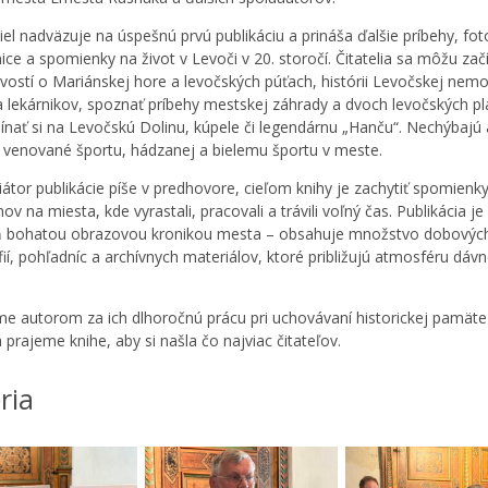
iel nadväzuje na úspešnú prvú publikáciu a prináša ďalšie príbehy, fot
ice a spomienky na život v Levoči v 20. storočí. Čitatelia sa môžu zač
vostí o Mariánskej hore a levočských púťach, histórii Levočskej nemo
 a lekárnikov, spoznať príbehy mestskej záhrady a dvoch levočských pl
nať si na Levočskú Dolinu, kúpele či legendárnu „Hanču“. Nechýbajú 
y venované športu, hádzanej a bielemu športu v meste.
ciátor publikácie píše v predhovore, cieľom knihy je zachytiť spomienk
v na miesta, kde vyrastali, pracovali a trávili voľný čas. Publikácia je
ň bohatou obrazovou kronikou mesta – obsahuje množstvo dobovýc
ií, pohľadníc a archívnych materiálov, ktoré približujú atmosféru dávn
e autorom za ich dlhoročnú prácu pri uchovávaní historickej pamät
 prajeme knihe, aby si našla čo najviac čitateľov.
ria