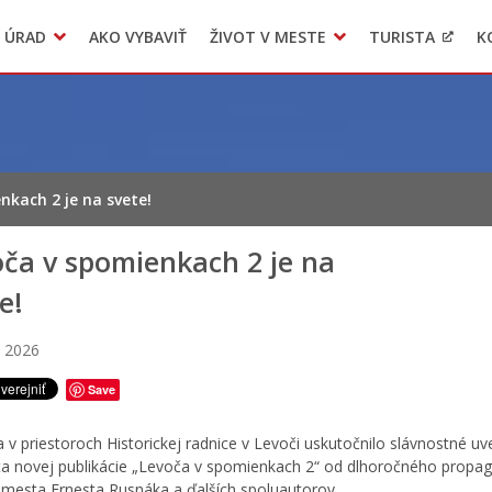
 ÚRAD
AKO VYBAVIŤ
ŽIVOT V MESTE
TURISTA
K
Transparentné mesto
Voľba hlavného kontrolóra mesta Levoča
LIMKA
nkach 2 je na svete!
ča v spomienkach 2 je na
e!
a 2026
Save
a v priestoroch Historickej radnice v Levoči uskutočnilo slávnostné u
ta novej publikácie „Levoča v spomienkach 2“ od dlhoročného propa
e mesta Ernesta Rusnáka a ďalších spoluautorov.