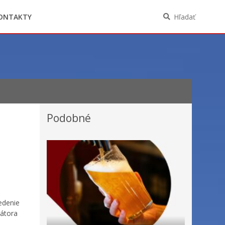
Oznámenia funkcií, zamestnaní, činností a
majetkových pomerov verejného funkcionára
ONTAKTY
Hľadať
Podobné
vedenie
gátora