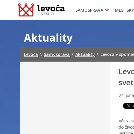
SAMOSPRÁVA
MESTSKÝ
Dokumenty mesta
Projekty
Doprava
Preskočiť
na
Aktuality
obsah
Levoča
\
Samospráva
\
Aktuality
\
Levoča v spomie
Levo
svet
24. jún
Včera s
do živo
históri