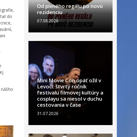
Od pivného regálu po novú
ografie,
rezidenciu
ítať do
07.08.2026
cnice,
avární,
ani
y
h
ej
Mini Movie Con opäť ožil v
Levoči: štvrtý ročník
e nášho
festivalu filmovej kultúry a
cosplayu sa niesol v duchu
cestovania v čase
31.07.2026