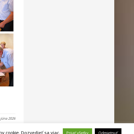
 júna 2026
ov cookie.
Dozvedieť sa viac
.
Prijať všetky
Odmietnuť