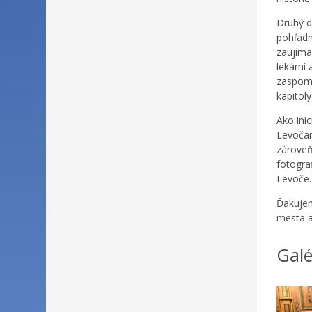
Druhý d
pohľadn
zaujíma
lekární
zaspomí
kapitol
Ako ini
Levočano
zárove
fotograf
Levoče.
Ďakujem
mesta a
Galé