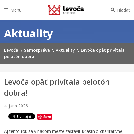
Menu
Hľadať
Preskočiť
na
Aktuality
obsah
Levoča
\
Samospráva
\
Aktuality
\
Levoča opäť privítala
pelotón dobra!
Levoča opäť privítala pelotón
dobra!
4. júna 2026
Save
Aj tento rok sa v našom meste zastavili účastníci charitatívnej