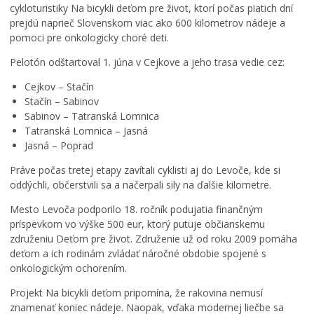
cykloturistiky Na bicykli deťom pre život, ktorí počas piatich dní
prejdú naprieč Slovenskom viac ako 600 kilometrov nádeje a
pomoci pre onkologicky choré deti.
Pelotón odštartoval 1. júna v Cejkove a jeho trasa vedie cez:
Cejkov – Stačín
Stačín – Sabinov
Sabinov – Tatranská Lomnica
Tatranská Lomnica – Jasná
Jasná – Poprad
Práve počas tretej etapy zavítali cyklisti aj do Levoče, kde si
oddýchli, občerstvili sa a načerpali sily na ďalšie kilometre.
Mesto Levoča podporilo 18. ročník podujatia finančným
príspevkom vo výške 500 eur, ktorý putuje občianskemu
združeniu Deťom pre život. Združenie už od roku 2009 pomáha
deťom a ich rodinám zvládať náročné obdobie spojené s
onkologickým ochorením.
Projekt Na bicykli deťom pripomína, že rakovina nemusí
znamenať koniec nádeje. Naopak, vďaka modernej liečbe sa