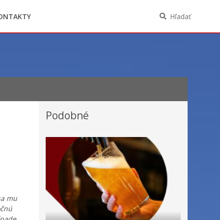
Oznámenia funkcií, zamestnaní, činností a
majetkových pomerov verejného funkcionára
ONTAKTY
Hľadať
Podobné
 sa mu
očnú
ípade