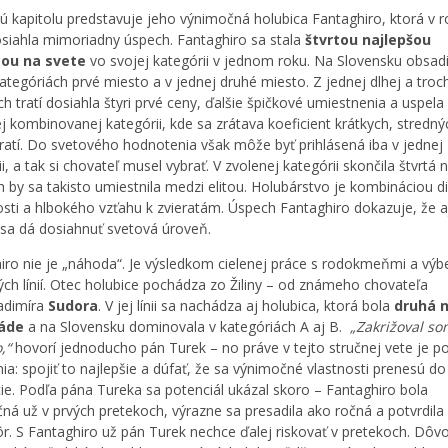
ú kapitolu predstavuje jeho výnimočná holubica Fantaghiro, ktorá v 
siahla mimoriadny úspech. Fantaghiro sa stala
štvrtou najlepšou
cou na svete
vo svojej kategórii v jednom roku. Na Slovensku obsadi
ategóriách prvé miesto a v jednej druhé miesto. Z jednej dlhej a troc
h tratí dosiahla štyri prvé ceny, ďalšie špičkové umiestnenia a uspela 
j kombinovanej kategórii, kde sa zrátava koeficient krátkych, stredný
tratí. Do svetového hodnotenia však môže byť prihlásená iba v jednej
i, a tak si chovateľ musel vybrať. V zvolenej kategórii skončila štvrtá 
h by sa takisto umiestnila medzi elitou. Holubárstvo je kombináciou dis
vosti a hlbokého vzťahu k zvieratám. Úspech Fantaghiro dokazuje, že a
sa dá dosiahnuť svetová úroveň.
iro nie je „náhoda“. Je výsledkom cielenej práce s rodokmeňmi a vý
ých línií. Otec holubice pochádza zo Žiliny – od známeho chovateľa
adimíra
Sudora
. V jej línii sa nachádza aj holubica, ktorá bola
druhá 
áde
a na Slovensku dominovala v kategóriách A aj B.
„Zakrižoval so
,“
hovorí jednoducho pán Turek – no práve v tejto stručnej vete je p
ia: spojiť to najlepšie a dúfať, že sa výnimočné vlastnosti prenesú do
ie. Podľa pána Tureka sa potenciál ukázal skoro – Fantaghiro bola
ná už v prvých pretekoch, výrazne sa presadila ako ročná a potvrdila 
ôr. S Fantaghiro už pán Turek nechce ďalej riskovať v pretekoch. Dôvo