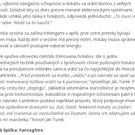
o, výbornú navigačnú schopnosť a dokážu sa vrátiť domov z veľkých
ností. Súťažné lety sú dnes presne merané elektronickými systémami.
 kde vznikla jeho láska k holubom, odpovedá jednoducho: „
To musí 
v sebe. Nedá sa to naučiť.“
rska sezóna sa začína tréningami v apríli, prvé ostré preteky bývajú
om mája. Každý deň v sezóne má presný režim. Holuby musia správn
ovať a zároveň postupne naberať energiu.
ek využíva vdoveckú metódu trénovania holubov. Ide o jednu
pešnejších techník používaných v športovom chove poštových holubov
á na prirodzenom inštinkte samca vrátiť sa čo najrýchlejšie do hniezd
partnerke.
„Pred pretekom sa krátko „ukážu“ a po návrate sa opäť sp
etí motivovaný túžbou vrátiť sa k partnerovi,“
vysvetľuje Ján Turek. P
enú cestu bez „dopingu“, základná veterinárna starostlivosť je nevyhn
ia proti trichomoniáze, kokcidióze či respiračným ochoreniam patrí k
Po návrate z pretekov podáva napríklad propolis, ktorý podporuje imuni
ia spôsobené dravcami sú, žiaľ, časté. Niektoré holuby sa podarí
iť, iné zranenia sú nezlučiteľné so životom. Doma ich ošetrujem s
 mi manželka,“
hovorí Ján Turek.
á špička: Fantaghiro