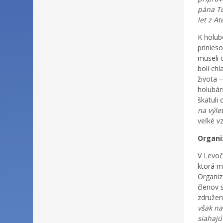
pána Tu
let z A
K holub
prinieso
museli 
boli ch
života 
holubárs
škatuli
na výle
veľké v
Organi
V Levoč
ktorá m
Organiz
členov 
združen
však na
siahajú