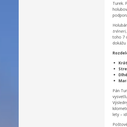
Turek. 
holubov 
podporu
Holubár
tréneri
toho 7 
dokážu 
Rozdele
Krá
Str
Dlhé
Mar
Pán Tur
vysvetľ
Výsledn
kilomet
lety – 
Poštové