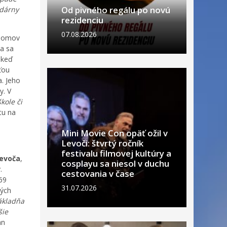
Od pivného regálu po novú
ndárny
rezidenciu
07.08.2026
 domov
ia sa
 keď
ťou
a. Jeho
y. V
škole či
tu na
Mini Movie Con opäť ožil v
Levoči: štvrtý ročník
festivalu filmovej kultúry a
Levoča
,
cosplayu sa niesol v duchu
.
cestovania v čase
 69
31.07.2026
ných
ákladňa
šie
án