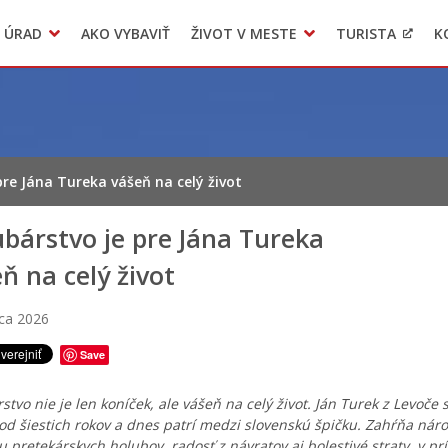
 ÚRAD
AKO VYBAVIŤ
ŽIVOT V MESTE
TURISTA
K
Transparentné mesto
Voľba hlavného kontrolóra mesta Levoča
LIMKA
pre Jána Tureka vášeň na celý život
bárstvo je pre Jána Tureka
ň na celý život
ca 2026
Save
stvo nie je len koníček, ale vášeň na celý život. Ján Turek z Levoče
od šiestich rokov a dnes patrí medzi slovenskú špičku. Zahŕňa nár
u pretekárskych holubov, radosť z návratov aj bolestivé straty, v pr