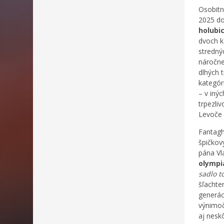
Osobitn
2025 do
holubi
dvoch k
strednýc
náročne
dlhých 
kategóri
– v inýc
trpezli
Levoče 
Fantagh
špičkov
pána Vl
olympi
sadlo to
šľachten
generác
výnimoč
aj nesk