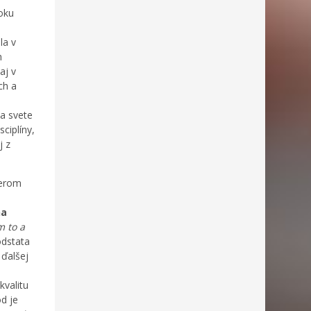
roku
la v
h
aj v
ch a
na svete
ciplíny,
j z
berom
na
m to a
odstata
 ďalšej
kvalitu
d je