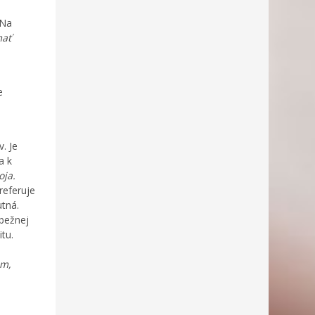
 Na
mať
e
. Je
a k
oja.
referuje
utná.
 bežnej
tu.
ám,