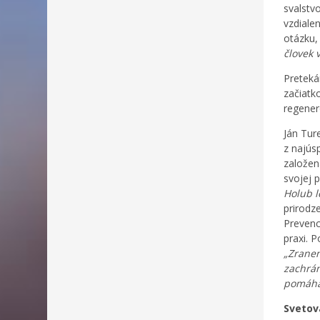
svalstv
vzdiale
otázku,
človek 
Preteká
začiatk
regener
Ján Tur
z najús
založen
svojej 
Holub l
prirodz
Prevenc
praxi. 
„Zranen
zachrán
pomáha
Svetov