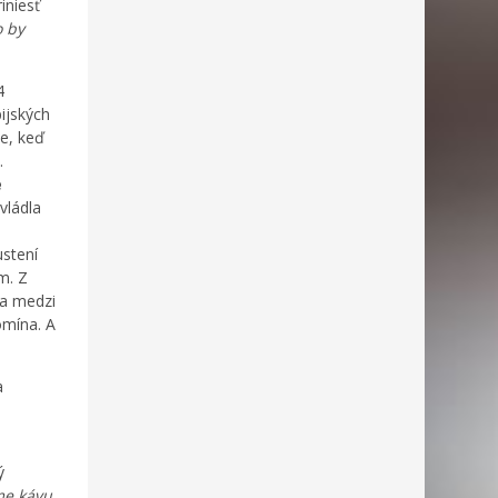
iniesť
o by
4
pijských
se, keď
.
e
zvládla
ustení
m. Z
la medzi
mína. A
a
ý
me kávu,