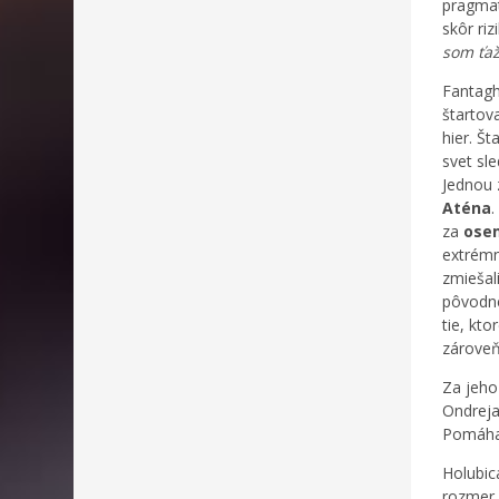
pragmat
skôr riz
som ťaž
Fantagh
štartova
hier. Š
svet sl
Jednou 
Aténa
.
za
osem
extrémn
zmiešal
pôvodné
tie, kto
zároveň
Za jeho
Ondreja
Pomáha 
Holubic
rozmer