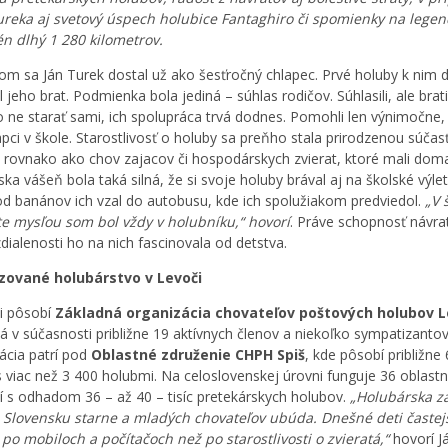
reka aj svetový úspech holubice Fantaghiro či spomienky na lege
tén dlhý 1 280 kilometrov.
om sa Ján Turek dostal už ako šesťročný chlapec. Prvé holuby k nim
l jeho brat. Podmienka bola jediná – súhlas rodičov. Súhlasili, ale brat
o ne starať sami, ich spolupráca trvá dodnes. Pomohli len výnimočne,
lapci v škole. Starostlivosť o holuby sa preňho stala prirodzenou súčas
– rovnako ako chov zajacov či hospodárskych zvierat, ktoré mali dom
ka vášeň bola taká silná, že si svoje holuby brával aj na školské výlet
 od banánov ich vzal do autobusu, kde ich spolužiakom predviedol.
„V 
te mysľou som bol vždy v holubníku,“ hovorí
. Práve schopnosť návra
zdialenosti ho na nich fascinovala od detstva.
zované holubárstvo v Levoči
i pôsobí
Základná organizácia chovateľov poštových holubov 
á v súčasnosti približne 19 aktívnych členov a niekoľko sympatizantov
ácia patrí pod
Oblastné združenie CHPH Spiš
, kde pôsobí približne
s viac než 3 400 holubmi. Na celoslovenskej úrovni funguje 36 oblast
í s odhadom 36 – až 40 – tisíc pretekárskych holubov.
„Holubárska z
 Slovensku starne a mladých chovateľov ubúda. Dnešné deti častej
 po mobiloch a počítačoch než po starostlivosti o zvieratá,“
hovorí J