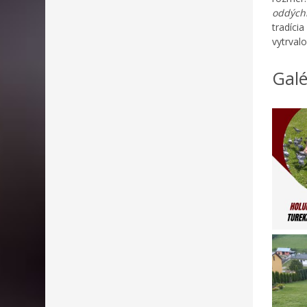
oddých
tradícia
vytrval
Galé