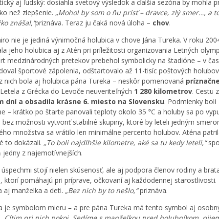
ický aj ľudský: dosiahla svetový výsledok a ďalšia sezóna by mohla pr
iko než zlepšenie. „
Mohol by som o ňu prísť – dravce, zlý smer…, a t
ko znášal,“
priznáva. Teraz ju čaká nová úloha –
chov
.
iro nie je jediná výnimočná holubica v chove Jána Tureka. V roku 200
la jeho holubica aj z Atén pri príležitosti organizovania Letných olym
tart medzinárodných pretekov prebehol symbolicky na štadióne – v ča
edoval športové zápolenia, odštartovalo až 11-tisíc poštových holubov
z nich bola aj holubica pána Tureka – neskôr pomenovaná
príznačn
 Letela z Grécka do Levoče neuveriteľných
1 280 kilometrov
. Cestu 
 dní a obsadila krásne 6. miesto na Slovensku
. Podmienky boli
e – krátko po štarte panovali teploty okolo 35 °C a holuby sa po vyp
i bez možnosti vytvoriť stabilné skupiny, ktoré by leteli jedným smero
ho množstva sa vrátilo len minimálne percento holubov. Aténa patri
ré to dokázali.
„To boli najdlhšie kilometre, aké sa tu kedy leteli,“
spo
 jedny z najemotívnejších.
 úspechmi stojí nielen skúsenosť, ale aj podpora členov rodiny a brat
, ktorí pomáhajú pri príprave, očkovaní aj každodennej starostlivosti.
aj manželka a deti.
„Bez nich by to nešlo,“
priznáva.
a je symbolom mieru – a pre pána Tureka má tento symbol aj osobn
.
„Cítim pri nich pokoj. Sedíme s manželkou pred holubníkom, pije