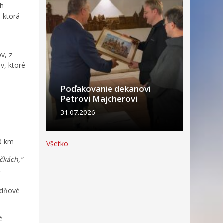
ch
, ktorá
v, z
v, ktoré
Poďakovanie dekanovi
Petrovi Majcherovi
31.07.2026
00 km
Všetko
čkách,“
.
acdňové
é