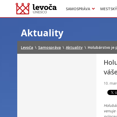
SAMOSPRÁVA
MESTSKÝ
Dokumenty mesta
Projekty
Doprava
Preskočiť
na
Aktuality
obsah
Levoča
\
Samospráva
\
Aktuality
\
Holubárstvo je 
Holu
váše
10. mar
Holubár
venuje 
príprav