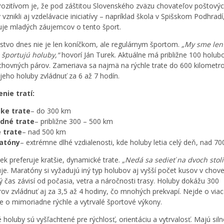
Pozitívom je, že pod záštitou Slovenského zväzu chovateľov poštový
vznikli aj vzdelávacie iniciatívy – napríklad škola v Spišskom Podhradí
je mladých záujemcov o tento šport.
stvo dnes nie je len koníčkom, ale regulárnym športom.
„My sme len
, športujú holuby,“
hovorí Ján Turek. Aktuálne má približne 100 holubo
chovných párov. Zameriava sa najmä na rýchle trate do 600 kilometro
jeho holuby zvládnuť za 6 až 7 hodín.
nie tratí:
tke trate
– do 300 km
edné trate
– približne 300 – 500 km
 trate
– nad 500 km
atóny
– extrémne dlhé vzdialenosti, kde holuby letia celý deň, nad 7
ek preferuje kratšie, dynamické trate.
„Nedá sa sedieť na dvoch stoli
uje. Maratóny si vyžadujú iný typ holubov aj vyšší počet kusov v chove
ý čas závisí od počasia, vetra a náročnosti trasy. Holuby dokážu 300
rov zvládnuť aj za 3,5 až 4 hodiny, čo mnohých prekvapí. Nejde o vi
ide o mimoriadne rýchle a vytrvalé športové výkony.
 holuby sú vyšľachtené pre rýchlosť, orientáciu a vytrvalosť. Majú siln