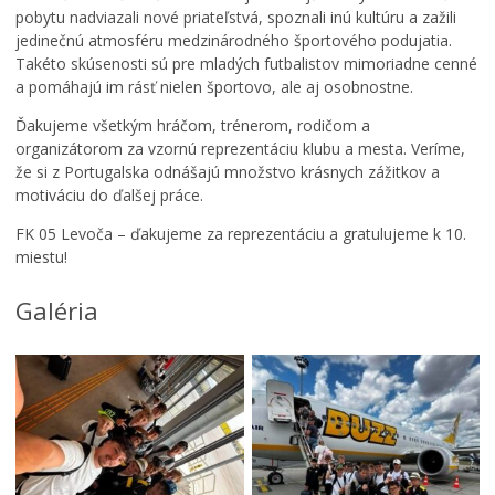
pobytu nadviazali nové priateľstvá, spoznali inú kultúru a zažili
jedinečnú atmosféru medzinárodného športového podujatia.
Takéto skúsenosti sú pre mladých futbalistov mimoriadne cenné
a pomáhajú im rásť nielen športovo, ale aj osobnostne.
Ďakujeme všetkým hráčom, trénerom, rodičom a
organizátorom za vzornú reprezentáciu klubu a mesta. Veríme,
že si z Portugalska odnášajú množstvo krásnych zážitkov a
motiváciu do ďalšej práce.
FK 05 Levoča – ďakujeme za reprezentáciu a gratulujeme k 10.
miestu!
Galéria