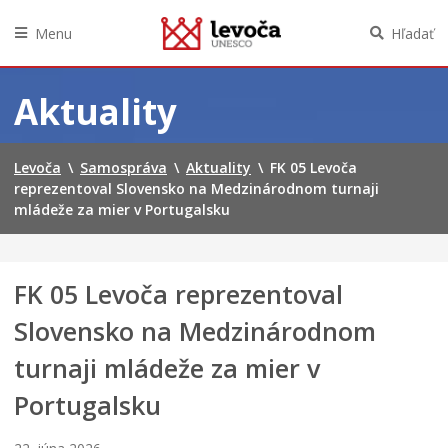
Menu
Hľadať
Preskočiť
na
Aktuality
obsah
Levoča
\
Samospráva
\
Aktuality
\
FK 05 Levoča
reprezentoval Slovensko na Medzinárodnom turnaji
mládeže za mier v Portugalsku
FK 05 Levoča reprezentoval
Slovensko na Medzinárodnom
turnaji mládeže za mier v
Portugalsku