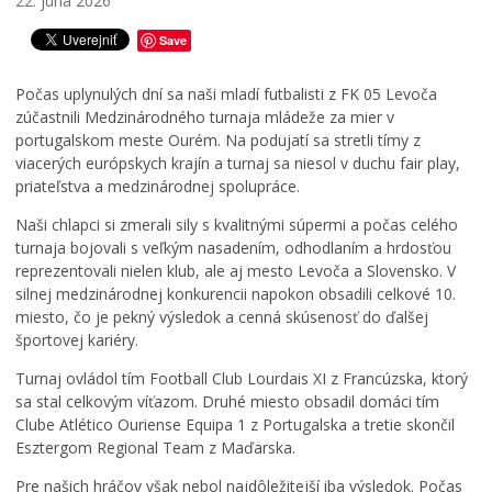
22. júna 2026
Save
Počas uplynulých dní sa naši mladí futbalisti z FK 05 Levoča
zúčastnili Medzinárodného turnaja mládeže za mier v
portugalskom meste Ourém. Na podujatí sa stretli tímy z
viacerých európskych krajín a turnaj sa niesol v duchu fair play,
priateľstva a medzinárodnej spolupráce.
Naši chlapci si zmerali sily s kvalitnými súpermi a počas celého
turnaja bojovali s veľkým nasadením, odhodlaním a hrdosťou
reprezentovali nielen klub, ale aj mesto Levoča a Slovensko. V
silnej medzinárodnej konkurencii napokon obsadili celkové 10.
miesto, čo je pekný výsledok a cenná skúsenosť do ďalšej
športovej kariéry.
Turnaj ovládol tím Football Club Lourdais XI z Francúzska, ktorý
sa stal celkovým víťazom. Druhé miesto obsadil domáci tím
Clube Atlético Ouriense Equipa 1 z Portugalska a tretie skončil
Esztergom Regional Team z Maďarska.
Pre našich hráčov však nebol najdôležitejší iba výsledok. Počas