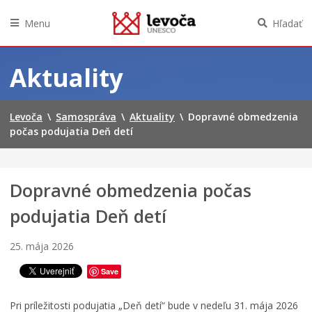
t
i
Menu
Hľadať
v
a
Preskočiť
l
na
Aktuality
u
obsah
f
i
Levoča
\
Samospráva
\
Aktuality
\
Dopravné obmedzenia
l
m
počas podujatia Deň detí
o
v
e
Dopravné obmedzenia počas
j
k
podujatia Deň detí
u
l
t
25. mája 2026
ú
r
Save
y
a
Pri príležitosti podujatia „Deň detí“ bude v nedeľu 31. mája 2026