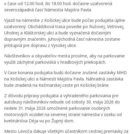
c
v čase od 12.00 hod. do 18.00 hod. dočasne uzatvorená
o
P
severozápadná časť Námestia Majstra Pavla.
s
o
p
ď
Vjazd na námestie z Košickej ulice bude počas podujatia úplne
l
a
uzatvorený. Obchádzková trasa povedie po Ružovej, Vetrovej,
a
k
Uholnej a Kláštorskej ulici a bude vyznačená dočasným
O
y
o
dopravným značením. Juhovýchodná časť námestia zostane
d
u
v
prístupná pre dopravu z Vysokej ulice.
p
s
a
i
a
n
Návštevníkov a obyvateľov mesta prosíme, aby na parkovanie
v
n
i
využili záchytné parkoviská v hradbových priekopách.
n
i
e
é
e
d
V čase konania podujatia budú dočasne zrušené zastávky MHD
h
s
e
na Košickej ulici a Námestí Majstra Pavla. Náhradná zastávka
o
o
k
bude zriadená na Kežmarskej ceste pri Košickej bráne.
r
l
a
Z dôvodu prípravy podujatia a vyhradeného parkovania pre
e
v
n
g
d
o
autobusy návštevníkov nebude od soboty 30. mája 2026 do
á
u
v
nedele 31. mája 2026 umožnené parkovanie osobných
l
c
i
motorových vozidiel na severnej strane námestia v úseku od
u
h
P
kvetinárstva Déja-vu po Župný dom.
p
u
e
Mesto Levoča ďakuje všetkým účastníkom cestnej premávky za
o
c
t