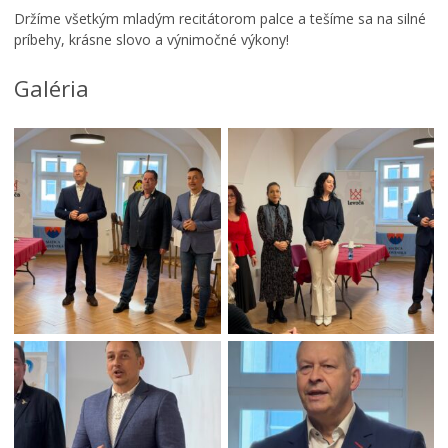
n
Držíme všetkým mladým recitátorom palce a tešíme sa na silné
i
príbehy, krásne slovo a výnimočné výkony!
M
o
Galéria
v
i
e
C
o
n
o
p
ä
ť
o
ž
i
l
v
L
e
v