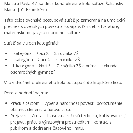
Majstra Pavla 47, sa dnes koná okresné kolo súťaže Šaliansky
Matko J. C. Hronského.
Táto celoslovenská postupová súťaž je zameraná na umelecký
prednes slovenských povestí a rozvíja vzťah detí k literatúre,
materinskému jazyku i národnej kultúre.
Súťaží sa v troch kategóriách:
I. kategória – žiaci 2. – 3. ročníka ZŠ
II. kategória – žiaci 4. – 5. ročníka ZŠ
III. kategória – žiaci 6. – 7. ročníka ZŠ a príma – sekunda
osemročných gymnázií
Víťazi dnešného okresného kola postupujú do krajského kola.
Porota hodnotí najmä:
Prácu s textom – výber a náročnosť povesti, porozumenie
obsahu, členenie a úpravu textu.
Prejav recitátora – hlasovú a rečovú techniku, kultivovanosť
prejavu, prácu s výrazovými prostriedkami, kontakt s
M
publikom a dodržanie časového limitu.
i