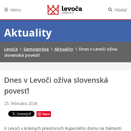
Menu
Hľadať
Preskočiť
na
Aktuality
obsah
Levoča
\
Samospráva
\
Aktuality
\
Dnes v Levoči ožíva
slovenská povesť!
Dnes v Levoči ožíva slovenská
povesť!
25. februára 2026
Save
V Levoči v krásnych priestoroch Kupeckého domu na Námestí