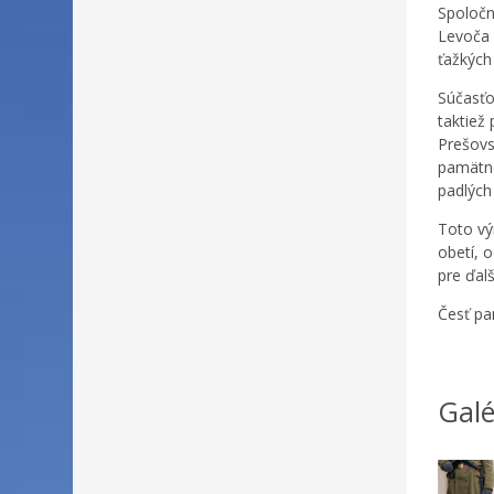
Spoločn
Levoča 
ťažkých
Súčasťo
taktiež
Prešovs
pamätne
padlých
Toto vý
obetí, 
pre ďalš
Česť pam
Galé