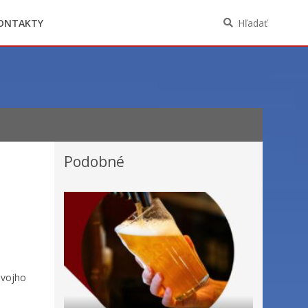
Oznámenia funkcií, zamestnaní, činností a
majetkových pomerov verejného funkcionára
ONTAKTY
Hľadať
Podobné
svojho