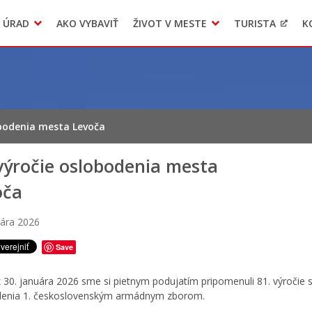
 ÚRAD
AKO VYBAVIŤ
ŽIVOT V MESTE
TURISTA
K
Transparentné mesto
Voľba hlavného kontrolóra mesta Levoča
LIMKA
obodenia mesta Levoča
výročie oslobodenia mesta
oča
uára 2026
Save
k 30. januára 2026 sme si pietnym podujatím pripomenuli 81. výročie 
denia 1. československým armádnym zborom.