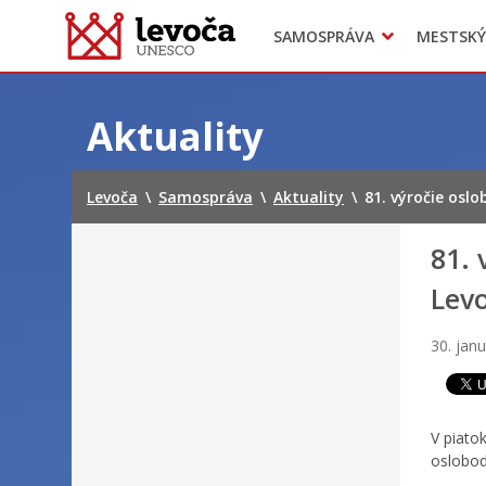
SAMOSPRÁVA
MESTSKÝ
Dokumenty mesta
Projekty
Doprava
Preskočiť
na
Aktuality
obsah
Levoča
\
Samospráva
\
Aktuality
\
81. výročie osl
81. 
Lev
30. jan
V piato
oslobo