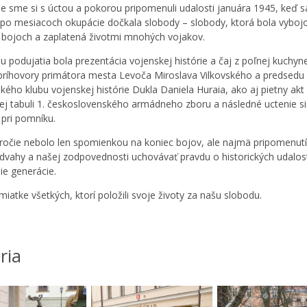
e sme si s úctou a pokorou pripomenuli udalosti januára 1945, keď s
po mesiacoch okupácie dočkala slobody – slobody, ktorá bola vyboj
 bojoch a zaplatená životmi mnohých vojakov.
u podujatia bola prezentácia vojenskej histórie a čaj z poľnej kuchyn
 príhovory primátora mesta Levoča Miroslava Vilkovského a predsedu
kého klubu vojenskej histórie Dukla Daniela Huraia, ako aj pietny akt 
j tabuli 1. československého armádneho zboru a následné uctenie si
 pri pomníku.
ročie nebolo len spomienkou na koniec bojov, ale najmä pripomenut
odvahy a našej zodpovednosti uchovávať pravdu o historických udalos
ie generácie.
iatke všetkých, ktorí položili svoje životy za našu slobodu.
ria