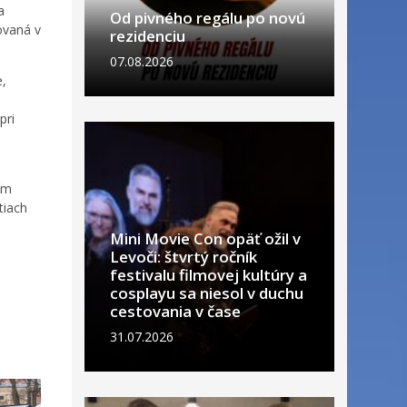
a
Od pivného regálu po novú
ovaná v
rezidenciu
07.08.2026
e,
pri
ím
tiach
Mini Movie Con opäť ožil v
Levoči: štvrtý ročník
festivalu filmovej kultúry a
cosplayu sa niesol v duchu
cestovania v čase
31.07.2026