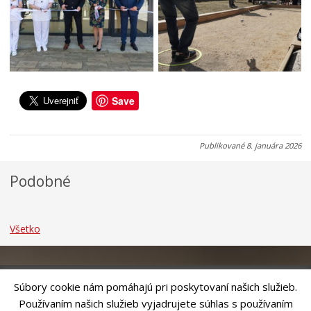
c
a
o
i
s
v
u
e
i
0
3
3
7
1
1
.
.
.
0
0
0
Save
8
7
7
.
.
.
2
2
2
Publikované
8. januára 2026
0
0
0
2
2
2
Podobné
6
6
6
Všetko
Súbory cookie nám pomáhajú pri poskytovaní našich služieb.
Používaním našich služieb vyjadrujete súhlas s používaním
Riešenie
ANTIK SMART CITY
| Technický prevádzkovateľ – MVI