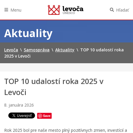
Menu
Hľadať
Preskočiť
na
Aktuality
obsah
Levoča
\
Samospráva
\
Aktuality
\
TOP 10 udalostí roka
2025 v Levoči
TOP 10 udalostí roka 2025 v
M
i
Levoči
n
i
M
8. januára 2026
o
v
Save
i
e
Rok 2025 bol pre naše mesto plný pozitívnych zmien, investícií a