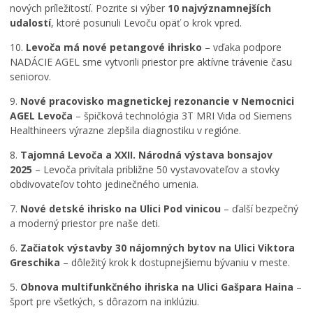
C
nových príležitostí. Pozrite si výber
10 najvýznamnejších
o
udalostí
, ktoré posunuli Levoču opäť o krok vpred.
n
o
10.
Levoča má nové petangové ihrisko
– vďaka podpore
p
NADÁCIE AGEL sme vytvorili priestor pre aktívne trávenie času
ä
seniorov.
ť
o
9.
Nové pracovisko magnetickej rezonancie v Nemocnici
ž
AGEL Levoča
– špičková technológia 3T MRI Vida od Siemens
i
Healthineers výrazne zlepšila diagnostiku v regióne.
l
v
8.
Tajomná Levoča a
XXII. Národná výstava bonsajov
L
2025
– Levoča privítala približne 50 vystavovateľov a stovky
e
obdivovateľov tohto jedinečného umenia.
v
7.
Nové detské ihrisko na Ulici Pod vinicou
– ďalší bezpečný
o
a moderný priestor pre naše deti.
č
i
6.
Začiatok výstavby 30 nájomných bytov na Ulici Viktora
:
Greschika
– dôležitý krok k dostupnejšiemu bývaniu v meste.
š
t
5.
Obnova multifunkčného ihriska na Ulici Gašpara Haina
–
v
šport pre všetkých, s dôrazom na inklúziu.
r