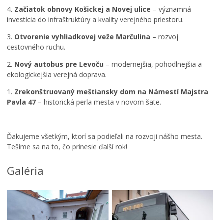
t
4.
Začiatok obnovy Košickej a Novej ulice
– významná
ý
investícia do infraštruktúry a kvality verejného priestoru.
r
o
3.
Otvorenie vyhliadkovej veže Marčulina
– rozvoj
č
cestovného ruchu.
n
2.
Nový autobus pre Levoču
– modernejšia, pohodlnejšia a
í
ekologickejšia verejná doprava.
k
f
1.
Zrekonštruovaný meštiansky dom na Námestí Majstra
e
Pavla 47
– historická perla mesta v novom šate.
s
t
i
v
Ďakujeme všetkým, ktorí sa podieľali na rozvoji nášho mesta.
a
Tešíme sa na to, čo prinesie ďalší rok!
l
u
Galéria
f
i
l
m
o