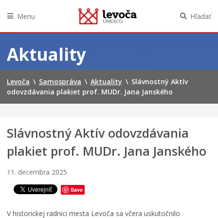
Menu
Hľadať
Preskočiť
na
Aktuality
obsah
Levoča
\
Samospráva
\
Aktuality
\
Slávnostný Aktív
odovzdávania plakiet prof. MUDr. Jana Janského
Slávnostný Aktív odovzdávania
plakiet prof. MUDr. Jana Janského
11. decembra 2025
Save
V historickej radnici mesta Levoča sa včera uskutočnilo