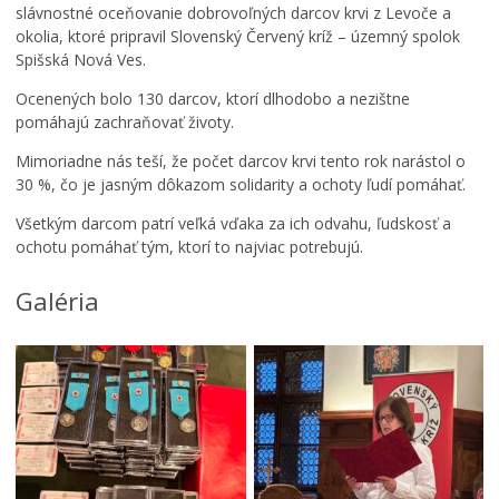
slávnostné oceňovanie dobrovoľných darcov krvi z Levoče a
okolia, ktoré pripravil Slovenský Červený kríž – územný spolok
Spišská Nová Ves.
Ocenených bolo 130 darcov, ktorí dlhodobo a nezištne
pomáhajú zachraňovať životy.
Mimoriadne nás teší, že počet darcov krvi tento rok narástol o
30 %, čo je jasným dôkazom solidarity a ochoty ľudí pomáhať.
Všetkým darcom patrí veľká vďaka za ich odvahu, ľudskosť a
ochotu pomáhať tým, ktorí to najviac potrebujú.
Galéria