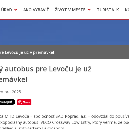
 ÚRAD
AKO VYBAVIŤ
ŽIVOT V MESTE
TURISTA
K
Transparentné mesto
Voľba hlavného kontrolóra mesta Levoča
LIMKA
e Levoču je už v premávke!
 autobus pre Levoču je už
remávke!
cembra 2025
Save
a MHD Levoča – spoločnosť SAD Poprad, a.s. – odovzdal do použív
zkopodlažný autobus IVECO Crossway Low Entry, ktorý veríme, že bu
oľahlivo slúžiť všetkým Levočanom.