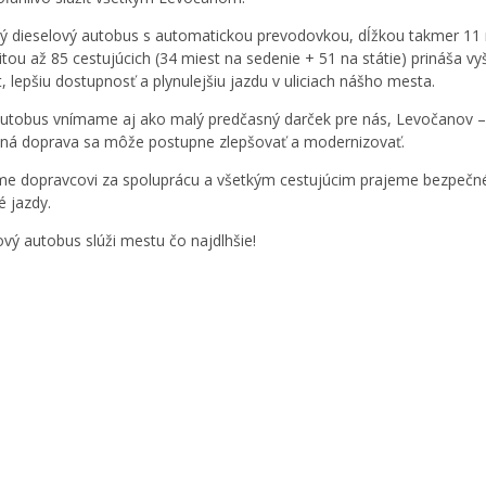
 dieselový autobus s automatickou prevodovkou, dĺžkou takmer 11
itou až 85 cestujúcich (34 miest na sedenie + 51 na státie) prináša vy
, lepšiu dostupnosť a plynulejšiu jazdu v uliciach nášho mesta.
utobus vnímame aj ako malý predčasný darček pre nás, Levočanov –
jná doprava sa môže postupne zlepšovať a modernizovať.
e dopravcovi za spoluprácu a všetkým cestujúcim prajeme bezpečn
é jazdy.
vý autobus slúži mestu čo najdlhšie!