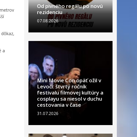
Od pivného regálu po novú
 metrov
rezidenciu
šší
07.08.2026
 dôkaz,
é a
Mini Movie Con opäť ožil v
Levoči: štvrtý ročník
festivalu filmovej kultúry a
cosplayu sa niesol v duchu
cestovania v čase
31.07.2026