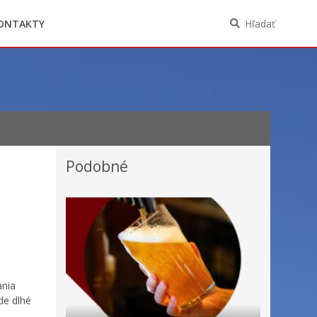
Oznámenia funkcií, zamestnaní, činností a
majetkových pomerov verejného funkcionára
ONTAKTY
Hľadať
Podobné
ania
de dlhé