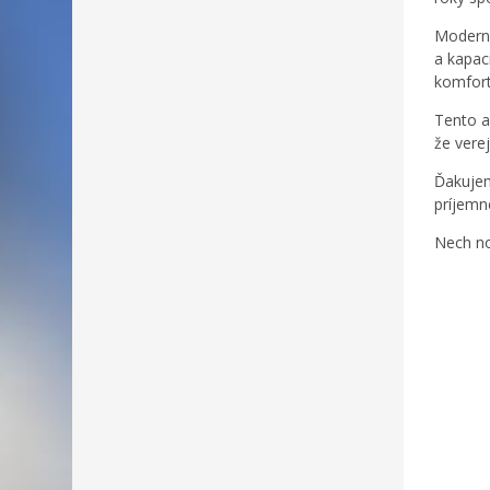
Moderný
a kapac
komfort
Tento a
že vere
Ďakujem
príjemn
Nech no