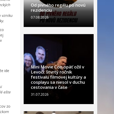
Od pivného regálu po novú
eckých
rezidenciu
h vzniku
07.08.2026
ky.
aco
kej
ov
Mini Movie Con opäť ožil v
že ide
Levoči: štvrtý ročník
festivalu filmovej kultúry a
cosplayu sa niesol v duchu
si
cestovania v čase
é ešte
31.07.2026
ncov zo
íckom