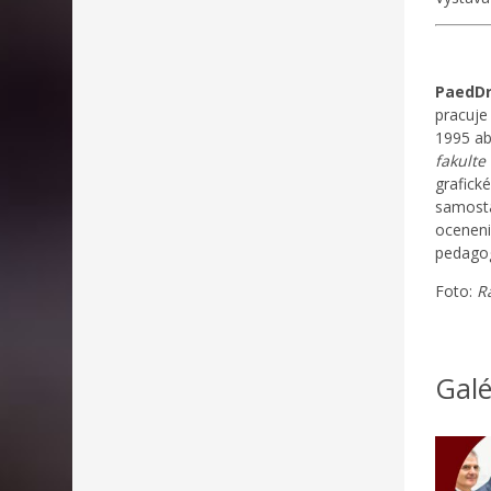
PaedDr
pracuje
1995 ab
fakulte 
grafické
samosta
oceneni
pedagog
Foto:
R
Galé