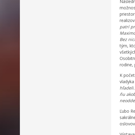
Následn
možnosť
priesto
realizo
patrí p
Maximov
Bez nic
tým, kt
všetkýc
Osobitn
rodine,
K počet
vladyka
hľadeli
ňu akob
neoddeľ
Ľubo Re
sakráln
oslovov
Výstava