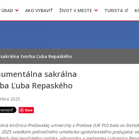
 ÚRAD
AKO VYBAVIŤ
ŽIVOT V MESTE
TURISTA
K
Transparentné mesto
Voľba hlavného kontrolóra mesta Levoča
LIMKA
akrálna tvorba Ľuba Repaského
umentálna sakrálna
rba Ľuba Repaského
mbra 2025
Save
itná knižnica Prešovskej univerzity v Prešove (UK PU) bola vo štvrtok
 2025 svedkom jedinečného umelecko-spoločenského podujatia: ve
ých diel levočského rodáka, výtvarníka a pedagóga Ľubomíra Rep