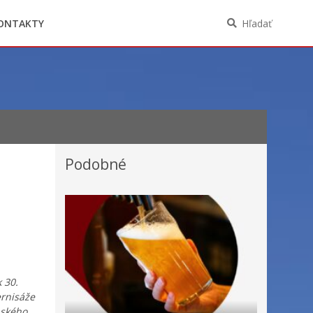
Oznámenia funkcií, zamestnaní, činností a
majetkových pomerov verejného funkcionára
ONTAKTY
Hľadať
Podobné
 30.
rnisáže
aského