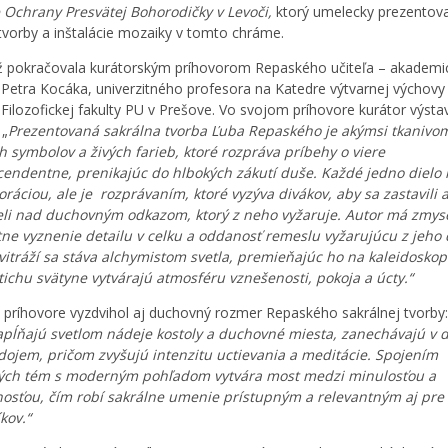
Ochrany Presvätej Bohorodičky v Levoči,
ktorý umelecky prezentova
tvorby a inštalácie mozaiky v tomto chráme.
ž pokračovala kurátorským príhovorom Repaského učiteľa – akadem
 Petra Kocáka, univerzitného profesora na Katedre výtvarnej výchovy
Filozofickej fakulty PU v Prešove. Vo svojom príhovore kurátor výsta
 „
Prezentovaná sakrálna tvorba Ľuba Repaského je akýmsi tkanivo
ch symbolov a živých farieb, ktoré rozpráva príbehy o viere
cendentne, prenikajúc do hlbokých zákutí duše. Každé jedno dielo n
oráciou, ale je rozprávaním, ktoré vyzýva divákov, aby sa zastavili 
li nad duchovným odkazom, ktorý z neho vyžaruje. Autor má zmys
ne vyznenie detailu v celku a oddanosť remeslu vyžarujúcu z jeho d
 vitráží sa stáva alchymistom svetla, premieňajúc ho na kaleidoskop
 tichu svätyne vytvárajú atmosféru vznešenosti, pokoja a úcty.“
 príhovore vyzdvihol aj duchovný rozmer Repaského sakrálnej tvorby:
apĺňajú svetlom nádeje kostoly a duchovné miesta, zanechávajú v 
dojem, pričom zvyšujú intenzitu uctievania a meditácie. Spojením
ných tém s moderným pohľadom vytvára most medzi minulosťou a
osťou, čím robí sakrálne umenie prístupným a relevantným aj pre
kov.“