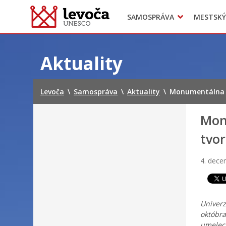
SAMOSPRÁVA
MESTSKÝ
Dokumenty mesta
Projekty
Doprava
Preskočiť
na
Aktuality
obsah
Levoča
\
Samospráva
\
Aktuality
\
Monumentálna s
Mon
tvo
4. dece
Univerz
októbra
umeleck