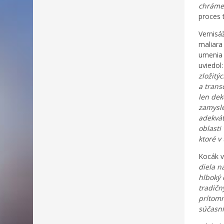
chráme 
proces 
Vernisá
maliara
umenia 
uviedol:
zložitý
a trans
len dek
zamysle
adekvát
oblasti
ktoré v
Kocák v
diela n
hlboký 
tradič
prítomn
súčasní