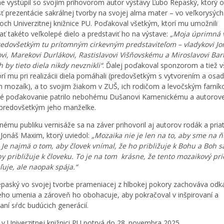
e vystúpil so svojím príhovorom autor výstavy Ľubo Repaský, ktorý o
 prezentácie sakrálnej tvorby na svojej alma mater – vo veľkorysých
roch Univerzitnej knižnice PU. Poďakoval všetkým, ktorí mu umožnili
vať takéto veľkolepé dielo a predstaviť ho na výstave:
„Moja úprimná 
redovšetkým tu prítomným cirkevným predstaviteľom – vladykovi Jo
i, Marekovi Durlákovi, Rastislavovi Višňovskému a Miroslavovi Bart
h by tieto diela nikdy nevznikli“
. Ďalej poďakoval sponzorom a tiež 
orí mu pri realizácii diela pomáhali (predovšetkým s vytvorením a osa
h mozaík), a to svojim žiakom v ZUŠ, ich rodičom a levočským farník
é poďakovanie patrilo nebohému Dušanovi Kamenickému a autorove
 predovšetkým jeho manželke.
nému publiku vernisáže sa na záver prihovoril aj autorov rodák a pria
 Jonáš Maxim, ktorý uviedol:
„Mozaika nie je len na to, aby sme na ň
. Je najmä o tom, aby človek vnímal, že ho približuje k Bohu a Boh s
y približuje k človeku. To je na tom krásne, že tento mozaikový pri
uje, ale naopak spája.“
paský vo svojej tvorbe prameniacej z hlbokej pokory zachováva odk
eho umenia a zároveň ho obohacuje, aby pokračoval v inšpirovaní a
aní sŕdc budúcich generácií.
 v Univerzitnej knižnici PU potrvá do 28. novembra 2025.