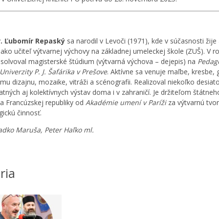
. Ľubomír Repaský
sa narodil v Levoči (1971), kde v súčasnosti žije
 ako učiteľ výtvarnej výchovy na základnej umeleckej škole (ZUŠ). V r
solvoval magisterské štúdium (výtvarná výchova – dejepis) na
Pedago
Univerzity P. J. Šafárika v Prešove
. Aktívne sa venuje maľbe, kresbe, g
mu dizajnu, mozaike, vitráži a scénografii. Realizoval niekoľko desiat
tných aj kolektívnych výstav doma i v zahraničí. Je držiteľom štátneh
a Francúzskej republiky od
Akadémie umení v Paríži
za výtvarnú tvo
ickú činnosť.
adko Maruša, Peter Haľko ml.
ria