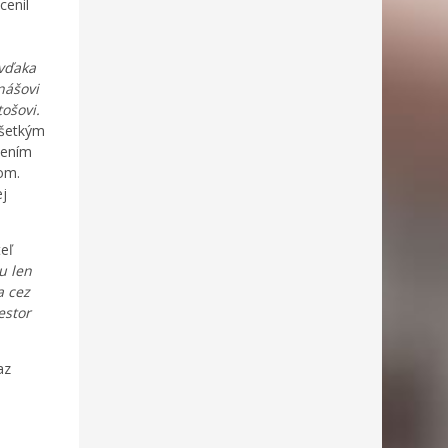
cenil
vďaka
nášovi
ošovi.
všetkým
dením
om.
j
teľ
u len
a cez
estor
az