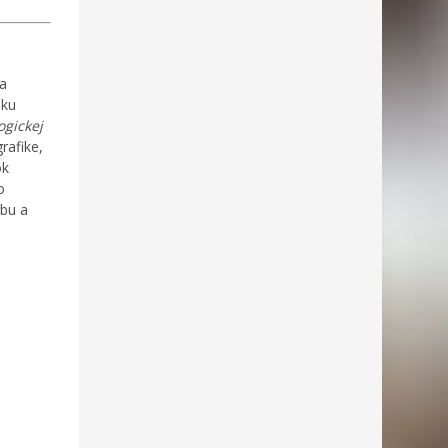
 a
oku
gickej
rafike,
ok
o
rbu a