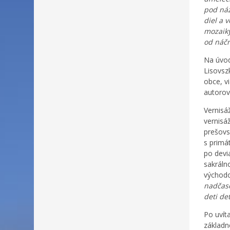
pod ná
diel a 
mozaiky
od náčr
Na úvod
Lisovsz
obce, v
autorov
Vernisáž
vernisá
prešovs
s primá
po devi
sakráln
východo
nadčaso
deti det
Po uvít
základn