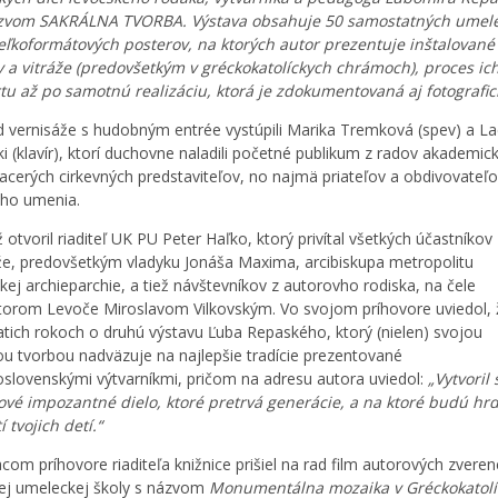
zvom SAKRÁLNA TVORBA. Výstava obsahuje 50 samostatných umel
veľkoformátových posterov, na ktorých autor prezentuje inštalované
 a vitráže (predovšetkým v gréckokatolíckych chrámoch), proces ic
tu až po samotnú realizáciu, ktorá je zdokumentovaná aj fotografic
 vernisáže s hudobným entrée vystúpili Marika Tremková (spev) a L
ki (klavír), ktorí duchovne naladili početné publikum z radov akademic
iacerých cirkevných predstaviteľov, no najmä priateľov a obdivovateľ
ho umenia.
 otvoril riaditeľ UK PU Peter Haľko, ktorý privítal všetkých účastníkov
že, predovšetkým vladyku Jonáša Maxima, arcibiskupa metropolitu
kej archieparchie, a tiež návštevníkov z autorovho rodiska, na čele
torom Levoče Miroslavom Vilkovským. Vo svojom príhovore uviedol, 
atich rokoch o druhú výstavu Ľuba Repaského, ktorý (nielen) svojou
ou tvorbou nadväzuje na najlepšie tradície prezentované
slovenskými výtvarníkmi, pričom na adresu autora uviedol:
„Vytvoril 
vé impozantné dielo, ktoré pretrvá generácie, a na ktoré budú hrd
í tvojich detí.“
acom príhovore riaditeľa knižnice prišiel na rad film autorových zvere
ej umeleckej školy s názvom
Monumentálna mozaika v Gréckokatol