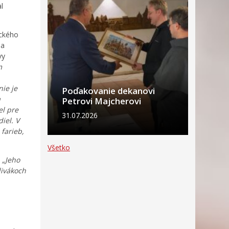
l
ického
 a
vy
m
ie je
Poďakovanie dekanovi
a
Petrovi Majcherovi
el pre
31.07.2026
iel. V
 farieb,
Všetko
„Jeho
divákoch