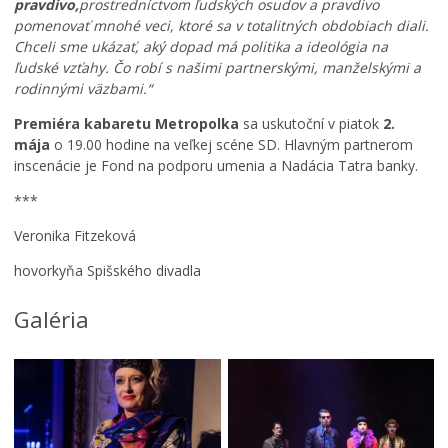
c
pravdivo,
prostredníctvom ľudských osudov a pravdivo
o
P
pomenovať mnohé veci, ktoré sa v totalitných obdobiach diali.
s
o
Chceli sme ukázať, aký dopad má politika a ideológia na
p
ď
ľudské vzťahy. Čo robí s našimi partnerskými, manželskými a
l
a
rodinnými väzbami.“
a
k
O
y
o
Premiéra kabaretu Metropolka
sa uskutoční v piatok
2.
d
u
v
mája
o 19.00 hodine na veľkej scéne SD. Hlavným partnerom
p
s
a
inscenácie je Fond na podporu umenia a Nadácia Tatra banky.
i
a
n
***
v
n
i
n
i
e
Veronika Fitzeková
é
e
d
h
s
e
hovorkyňa Spišského divadla
o
o
k
r
l
a
Galéria
e
v
n
g
d
o
á
u
v
l
c
i
u
h
P
p
u
e
o
c
t