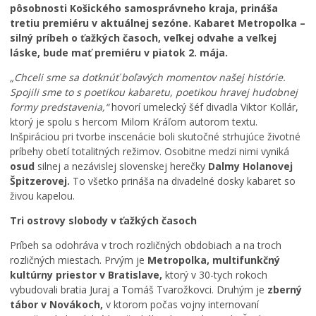
pôsobnosti Košického samosprávneho kraja, prináša
tretiu premiéru v aktuálnej sezóne. Kabaret Metropolka –
silný príbeh o ťažkých časoch, veľkej odvahe a veľkej
láske, bude mať premiéru v piatok 2. mája.
„Chceli sme sa dotknúť boľavých momentov našej histórie.
Spojili sme to s poetikou kabaretu, poetikou hravej hudobnej
formy predstavenia,“
hovorí umelecký šéf divadla Viktor Kollár,
ktorý je spolu s hercom Milom Kráľom autorom textu.
Inšpiráciou pri tvorbe inscenácie boli skutočné strhujúce životné
príbehy obetí totalitných režimov. Osobitne medzi nimi vyniká
osud
silnej a nezávislej slovenskej herečky
Dalmy Holanovej
Špitzerovej.
To všetko prináša na divadelné dosky kabaret so
živou kapelou.
Tri ostrovy slobody v ťažkých časoch
Príbeh sa odohráva v troch rozličných obdobiach a na troch
rozličných miestach. Prvým je
Metropolka, multifunkčný
kultúrny priestor v Bratislave,
ktorý v 30-tych rokoch
vybudovali bratia Juraj a Tomáš Tvarožkovci. Druhým je
zberný
tábor v Novákoch,
v ktorom počas vojny internovaní