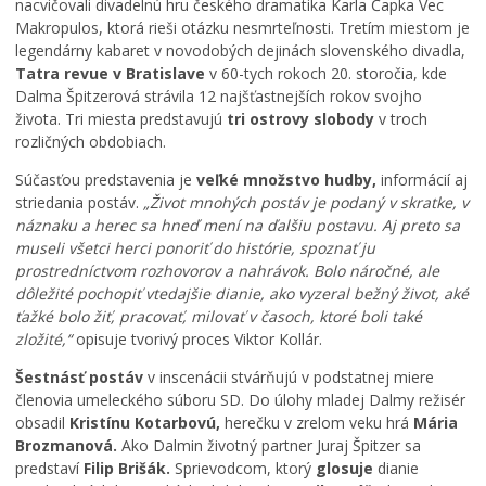
nacvičovali divadelnú hru českého dramatika Karla Čapka Vec
Makropulos, ktorá rieši otázku nesmrteľnosti. Tretím miestom je
legendárny kabaret v novodobých dejinách slovenského divadla,
Tatra revue v Bratislave
v 60-tych rokoch 20. storočia, kde
Dalma Špitzerová strávila 12 najšťastnejších rokov svojho
života. Tri miesta predstavujú
tri ostrovy slobody
v troch
rozličných obdobiach.
Súčasťou predstavenia je
veľké množstvo hudby,
informácií aj
striedania postáv.
„Život mnohých postáv je podaný v skratke, v
náznaku a herec sa hneď mení na ďalšiu postavu. Aj preto sa
museli všetci herci ponoriť do histórie, spoznať ju
prostredníctvom rozhovorov a nahrávok. Bolo náročné, ale
dôležité pochopiť vtedajšie dianie, ako vyzeral bežný život, aké
ťažké bolo žiť, pracovať, milovať v časoch, ktoré boli také
zložité,“
opisuje tvorivý proces Viktor Kollár.
Šestnásť postáv
v inscenácii stvárňujú v podstatnej miere
členovia umeleckého súboru SD. Do úlohy mladej Dalmy režisér
obsadil
Kristínu Kotarbovú,
herečku v zrelom veku hrá
Mária
Brozmanová.
Ako Dalmin životný partner Juraj Špitzer sa
predstaví
Filip Brišák.
Sprievodcom, ktorý
glosuje
dianie