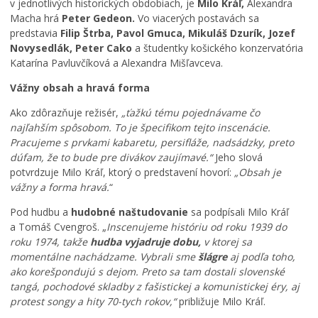
v jednotlivých historických obdobiach, je
Milo Kráľ,
Alexandra
Macha hrá
Peter Gedeon.
Vo viacerých postavách sa
predstavia
Filip Štrba, Pavol Gmuca, Mikuláš Dzurík, Jozef
M
i
Novysedlák, Peter Cako
a študentky košického konzervatória
n
Katarína Pavluvčíková a Alexandra Mišľavceva.
i
Vážny obsah a hravá forma
M
o
Ako zdôrazňuje režisér,
„ťažkú tému pojednávame čo
v
najľahším spôsobom. To je špecifikom tejto inscenácie.
i
Pracujeme s prvkami kabaretu, persifláže, nadsádzky, preto
e
dúfam, že to bude pre divákov zaujímavé.“
Jeho slová
C
potvrdzuje Milo Kráľ, ktorý o predstavení hovorí:
„Obsah je
o
vážny a forma hravá.
“
n
o
Pod hudbu a
hudobné naštudovanie
sa podpísali Milo Kráľ
p
a Tomáš Cvengroš. „
Inscenujeme históriu od roku 1939 do
ä
roku 1974, takže
hudba vyjadruje dobu,
v ktorej sa
ť
momentálne nachádzame. Vybrali sme
šlágre
aj podľa toho,
o
ako korešpondujú s dejom. Preto sa tam dostali slovenské
ž
tangá, pochodové skladby z fašistickej a komunistickej éry, aj
i
protest songy a hity 70-tych rokov,“
približuje Milo Kráľ.
l