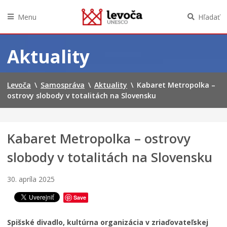
Menu
Hľadať
Preskočiť
na
Aktuality
obsah
Levoča
\
Samospráva
\
Aktuality
\
Kabaret Metropolka –
ostrovy slobody v totalitách na Slovensku
Kabaret Metropolka – ostrovy
slobody v totalitách na Slovensku
30. apríla 2025
Save
Spišské divadlo, kultúrna organizácia v zriaďovateľskej