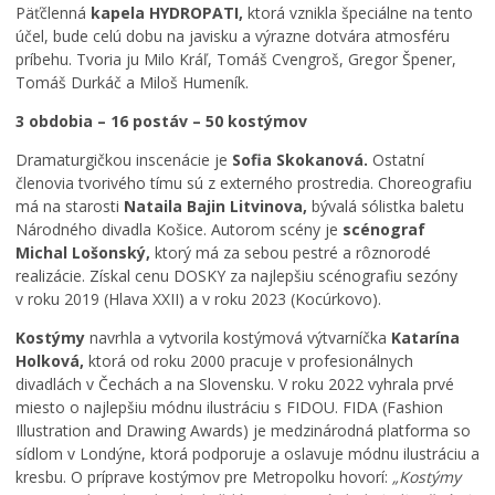
v
Päťčlenná
kapela HYDROPATI,
ktorá vznikla špeciálne na tento
L
účel, bude celú dobu na javisku a výrazne dotvára atmosféru
e
príbehu. Tvoria ju Milo Kráľ, Tomáš Cvengroš, Gregor Špener,
v
Tomáš Durkáč a Miloš Humeník.
o
č
3 obdobia – 16 postáv – 50 kostýmov
i
:
Dramaturgičkou inscenácie je
Sofia Skokanová.
Ostatní
š
členovia tvorivého tímu sú z externého prostredia. Choreografiu
t
má na starosti
Nataila Bajin Litvinova,
bývalá sólistka baletu
v
Národného divadla Košice. Autorom scény je
scénograf
r
Michal Lošonský,
ktorý má za sebou pestré a rôznorodé
t
realizácie. Získal cenu DOSKY za najlepšiu scénografiu sezóny
ý
v roku 2019 (Hlava XXII) a v roku 2023 (Kocúrkovo).
r
o
Kostýmy
navrhla a vytvorila kostýmová výtvarníčka
Katarína
č
Holková,
ktorá od roku 2000 pracuje v profesionálnych
n
divadlách v Čechách a na Slovensku. V roku 2022 vyhrala prvé
í
miesto o najlepšiu módnu ilustráciu s FIDOU. FIDA (Fashion
k
Illustration and Drawing Awards) je medzinárodná platforma so
f
sídlom v Londýne, ktorá podporuje a oslavuje módnu ilustráciu a
e
kresbu. O príprave kostýmov pre Metropolku hovorí:
„Kostýmy
s