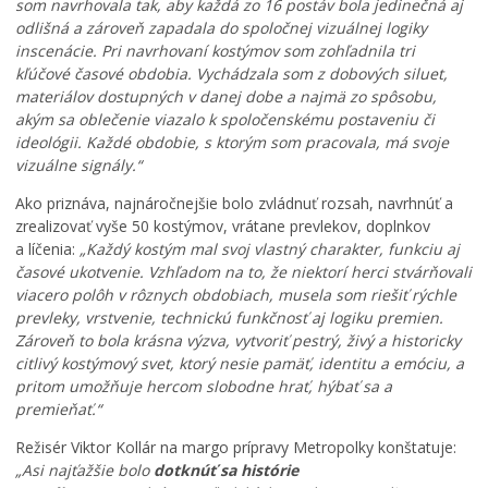
som navrhovala tak, aby každá zo 16 postáv bola jedinečná aj
t
odlišná a zároveň zapadala do spoločnej vizuálnej logiky
i
inscenácie. Pri navrhovaní kostýmov som zohľadnila tri
v
kľúčové časové obdobia. Vychádzala som z dobových siluet,
a
materiálov dostupných v danej dobe a najmä zo spôsobu,
l
akým sa oblečenie viazalo k spoločenskému postaveniu či
u
ideológii. Každé obdobie, s ktorým som pracovala, má svoje
f
i
vizuálne signály.“
l
Ako priznáva, najnáročnejšie bolo zvládnuť rozsah, navrhnúť a
m
zrealizovať vyše 50 kostýmov, vrátane prevlekov, doplnkov
o
a líčenia:
„Každý kostým mal svoj vlastný charakter, funkciu aj
v
časové ukotvenie. Vzhľadom na to, že niektorí herci stvárňovali
e
viacero polôh v rôznych obdobiach, musela som riešiť rýchle
j
k
prevleky, vrstvenie, technickú funkčnosť aj logiku premien.
u
Zároveň to bola krásna výzva, vytvoriť pestrý, živý a historicky
l
citlivý kostýmový svet, ktorý nesie pamäť, identitu a emóciu, a
t
pritom umožňuje hercom slobodne hrať, hýbať sa a
ú
premieňať.“
r
Režisér Viktor Kollár na margo prípravy Metropolky konštatuje:
y
a
„Asi najťažšie bolo
dotknúť sa histórie