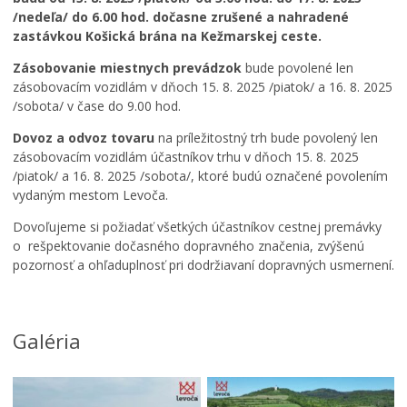
e
/nedeľa/ do 6.00 hod. dočasne zrušené a nahradené
s
zastávkou Košická brána na Kežmarskej ceste.
t
i
Zásobovanie miestnych prevádzok
bude povolené len
v
zásobovacím vozidlám v dňoch 15. 8. 2025 /piatok/ a 16. 8. 2025
a
/sobota/ v čase do 9.00 hod.
l
u
Dovoz a odvoz tovaru
na príležitostný trh bude povolený len
f
zásobovacím vozidlám účastníkov trhu v dňoch 15. 8. 2025
i
/piatok/ a 16. 8. 2025 /sobota/, ktoré budú označené povolením
l
vydaným mestom Levoča.
m
o
Dovoľujeme si požiadať všetkých účastníkov cestnej premávky
v
o rešpektovanie dočasného dopravného značenia, zvýšenú
e
pozornosť a ohľaduplnosť pri dodržiavaní dopravných usmernení.
j
k
u
l
Galéria
t
ú
r