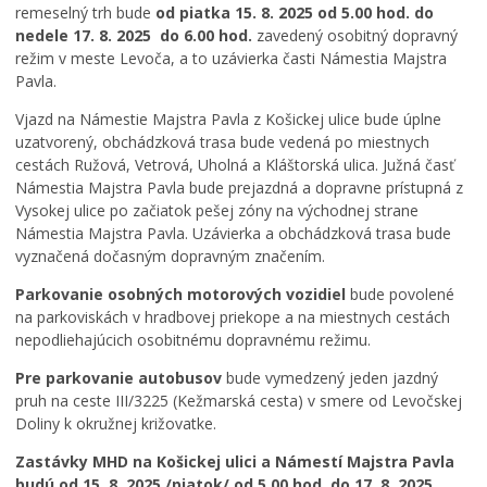
remeselný trh bude
od piatka 15.
8. 2025 od 5.00 hod. do
l
nedele 17. 8. 2025 do 6.00 hod.
zavedený osobitný dopravný
v
režim v meste Levoča, a to uzávierka časti Námestia Majstra
L
e
Pavla.
v
Vjazd na Námestie Majstra Pavla z Košickej ulice bude úplne
o
uzatvorený, obchádzková trasa bude vedená po miestnych
č
cestách Ružová, Vetrová, Uholná a Kláštorská ulica. Južná časť
i
Námestia Majstra Pavla bude prejazdná a dopravne prístupná z
:
Vysokej ulice po začiatok pešej zóny na východnej strane
š
t
Námestia Majstra Pavla. Uzávierka a obchádzková trasa bude
v
vyznačená dočasným dopravným značením.
r
Parkovanie osobných motorových vozidiel
bude povolené
t
na parkoviskách v hradbovej priekope a na miestnych cestách
ý
nepodliehajúcich osobitnému dopravnému režimu.
r
o
Pre parkovanie autobusov
bude vymedzený jeden jazdný
č
pruh na ceste III/3225 (Kežmarská cesta) v smere od Levočskej
n
Doliny k okružnej križovatke.
í
k
Zastávky MHD na Košickej ulici a Námestí Majstra Pavla
f
budú od 15.
8. 2025 /piatok/ od 5.00 hod. do 17. 8. 2025