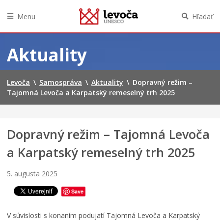
Menu
Hľadať
Preskočiť
M
na
Aktuality
i
obsah
n
i
M
Levoča
\
Samospráva
\
Aktuality
\
Dopravný režim –
o
Tajomná Levoča a Karpatský remeselný trh 2025
v
i
e
C
Dopravný režim – Tajomná Levoča
o
n
a Karpatský remeselný trh 2025
o
p
5. augusta 2025
ä
ť
Save
o
ž
V súvislosti s konaním podujatí Tajomná Levoča a Karpatský
i