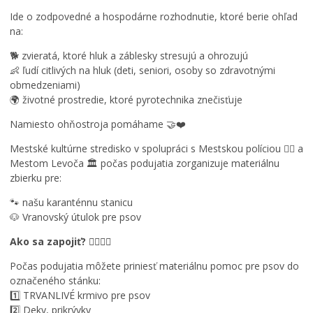
t
Ide o zodpovedné a hospodárne rozhodnutie, ktoré berie ohľad
ý
na:
r
o
🐕 zvieratá, ktoré hluk a záblesky stresujú a ohrozujú
č
👶 ľudí citlivých na hluk (deti, seniori, osoby so zdravotnými
n
obmedzeniami)
í
🌍 životné prostredie, ktoré pyrotechnika znečisťuje
k
f
Namiesto ohňostroja pomáhame 🤝❤️
e
s
Mestské kultúrne stredisko v spolupráci s Mestskou políciou 👮‍♂️ a
t
Mestom Levoča 🏛️ počas podujatia zorganizuje materiálnu
i
zbierku pre:
v
🐾 našu karanténnu stanicu
a
🐶 Vranovský útulok pre psov
l
u
Ako sa zapojiť? 🙋‍♀️🙋‍♂️
f
i
Počas podujatia môžete priniesť materiálnu pomoc pre psov do
l
označeného stánku:
m
1️⃣ TRVANLIVÉ krmivo pre psov
o
2️⃣ Deky, prikrývky