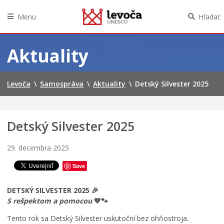
C
o
Menu
Hľadať
n
o
Preskočiť
p
na
Aktuality
ä
obsah
ť
o
ž
Levoča
\
Samospráva
\
Aktuality
\
Detský Silvester 2025
i
l
v
L
Detský Silvester 2025
e
v
29. decembra 2025
o
č
Save
i
:
š
DETSKÝ SILVESTER 2025 🎉
t
S rešpektom a pomocou
💙🐾
v
Tento rok sa Detský Silvester uskutoční bez ohňostroja.
r