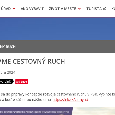
 ÚRAD
AKO VYBAVIŤ
ŽIVOT V MESTE
TURISTA
K
Transparentné mesto
Voľba hlavného kontrolóra mesta Levoča
LIMKA
VNÝ RUCH
VME CESTOVNÝ RUCH
óbra 2024
Save
 sa do prípravy koncepcie rozvoja cestovného ruchu v PSK. Vyplňte k
k a buďte súčasťou nášho tímu:
https://lnk.sk/camy