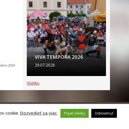
VIVA TEMPORA 2026
29.07.2026
tóbra 2024
Všetko
ov cookie.
Dozvedieť sa viac
.
Prijať všetky
Odmietnuť
ch údajov