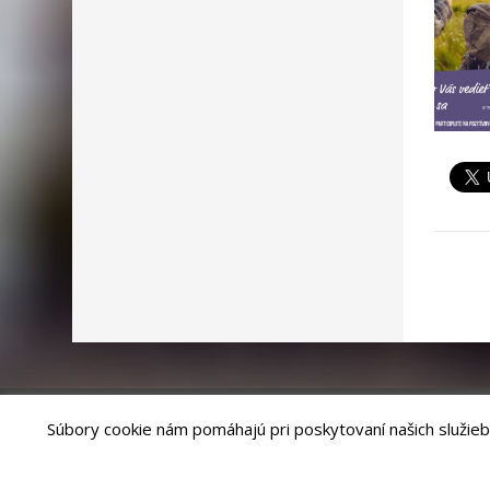
Súbory cookie nám pomáhajú pri poskytovaní našich služieb
Riešenie
ANTIK SMART CITY
| Technický prevádzkovateľ – MVI Te
Správca webového sídla: Mesto Levoča, Námestie Majstra Pavla 4, 0