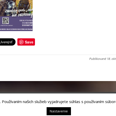
Save
Publikované
18. ok
. Používaním našich služieb vyjadrujete súhlas s používaním súbor
chnology, s.r.o.
Nastavenie
54 01 Levoča,
webmaster@levoca.sk
|
Vyhlásenie o prístupnosti
|
Ochrana osobný