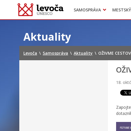
SAMOSPRÁVA
MESTSKÝ
Dokumenty mesta
Projekty
Doprava
Preskočiť
na
Aktuality
obsah
Levoča
\
Samospráva
\
Aktuality
\
OŽIVME CESTO
OŽI
18. okt
Zapojte
dotazní