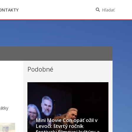
Oznámenia funkcií, zamestnaní, činností a
majetkových pomerov verejného funkcionára
ONTAKTY
Hľadať
Podobné
rátky
Mini Movie Con opäť ožil v
Levoči: štvrtý ročník
festivalu filmovej kultúry a