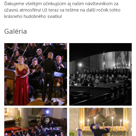
Ďakujeme všetkým účinkujúcim aj našim návštevníkom za
úžasnú atmosféru! Už teraz sa tešíme na ďalší ročník tohto
krásneho hudobného sviatku!
Galéria