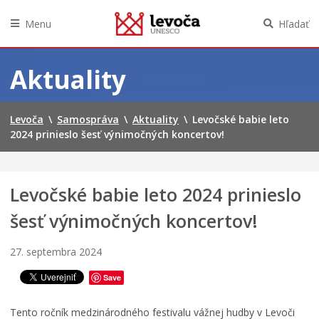
Menu
Hľadať
Preskočiť
na
Aktuality
obsah
Levoča
\
Samospráva
\
Aktuality
\
Levočské babie leto
2024 prinieslo šesť výnimočných koncertov!
Levočské babie leto 2024 prinieslo
šesť výnimočných koncertov!
27. septembra 2024
Save
Tento ročník medzinárodného festivalu vážnej hudby v Levoči