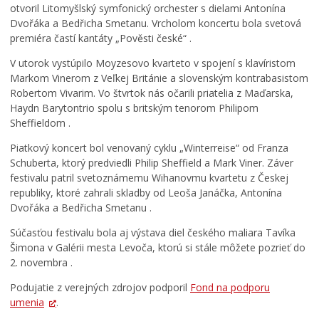
otvoril Litomyšlský symfonický orchester s dielami Antonína
Dvořáka a Bedřicha Smetanu. Vrcholom koncertu bola svetová
premiéra častí kantáty „Pověsti české“ .
V utorok vystúpilo Moyzesovo kvarteto v spojení s klavíristom
Markom Vinerom z Veľkej Británie a slovenským kontrabasistom
Robertom Vivarim. Vo štvrtok nás očarili priatelia z Maďarska,
Haydn Barytontrio spolu s britským tenorom Philipom
Sheffieldom .
Piatkový koncert bol venovaný cyklu „Winterreise“ od Franza
Schuberta, ktorý predviedli Philip Sheffield a Mark Viner. Záver
festivalu patril svetoznámemu Wihanovmu kvartetu z Českej
republiky, ktoré zahrali skladby od Leoša Janáčka, Antonína
Dvořáka a Bedřicha Smetanu .
Súčasťou festivalu bola aj výstava diel českého maliara Tavíka
Šimona v Galérii mesta Levoča, ktorú si stále môžete pozrieť do
2. novembra .
Podujatie z verejných zdrojov podporil
Fond na podporu
umenia
.