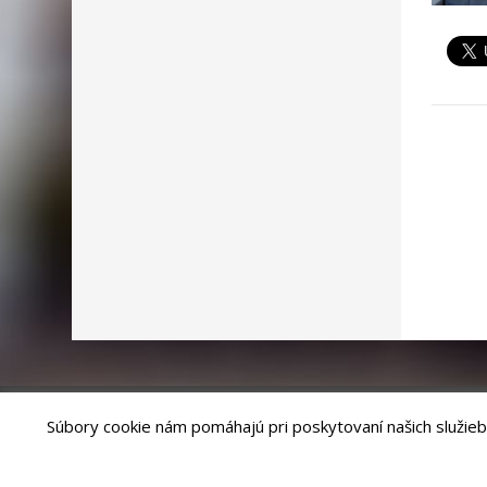
Súbory cookie nám pomáhajú pri poskytovaní našich služieb
Riešenie
ANTIK SMART CITY
| Technický prevádzkovateľ – MVI Te
Správca webového sídla: Mesto Levoča, Námestie Majstra Pavla 4, 0