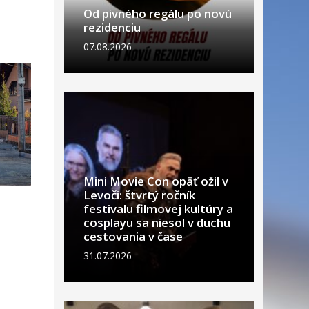
Od pivného regálu po novú
rezidenciu
07.08.2026
Mini Movie Con opäť ožil v
Levoči: štvrtý ročník
festivalu filmovej kultúry a
cosplayu sa niesol v duchu
cestovania v čase
31.07.2026