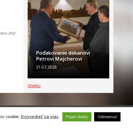
tóbra 2022
Poďakovanie dekanovi
Petrovi Majcherovi
31.07.2026
Všetko
ov cookie.
Dozvedieť sa viac
.
Prijať všetky
Odmietnuť
ch údajov