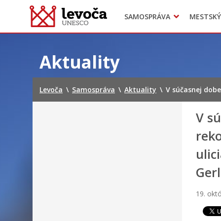
SAMOSPRÁVA
MESTSKÝ
Dokumenty mesta
Projekty
Doprava
Preskočiť
na
Aktuality
obsah
Levoča
\
Samospráva
\
Aktuality
\
V súčasnej dobe
V s
rek
ulic
Ger
19. okt