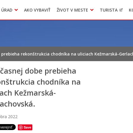
 ÚRAD
AKO VYBAVIŤ
ŽIVOT V MESTE
TURISTA
K
Transparentné mesto
Voľba hlavného kontrolóra mesta Levoča
LIMKA
 prebieha rekonštrukcia chodníka na uliciach Kežmarská-Gerlac
účasnej dobe prebieha
onštrukcia chodníka na
iach Kežmarská-
lachovská.
óbra 2022
Save