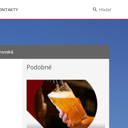
Oznámenia funkcií, zamestnaní, činností a
majetkových pomerov verejného funkcionára
ONTAKTY
Hľadať
hovská.
Podobné