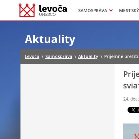
SAMOSPRÁVA
MESTSKÝ
Dokumenty mesta
Projekty
Doprava
Preskočiť
na
Aktuality
obsah
Levoča
\
Samospráva
\
Aktuality
\
Príjemné prežit
Príj
svia
24. de