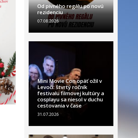
Od pivného regálu po novú
rezidenciu
07.08.2026
Mini Movie Con opäť ožil v
Levoči: štvrtý ročník
festivalu filmovej kultúry a
cosplayu sa niesol v duchu
cestovania v čase
31.07.2026