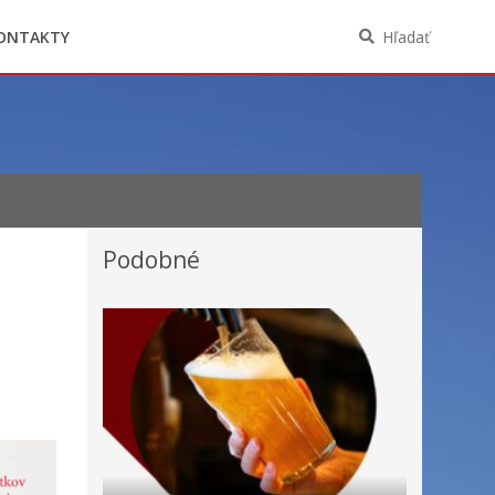
Oznámenia funkcií, zamestnaní, činností a
majetkových pomerov verejného funkcionára
ONTAKTY
Hľadať
Podobné