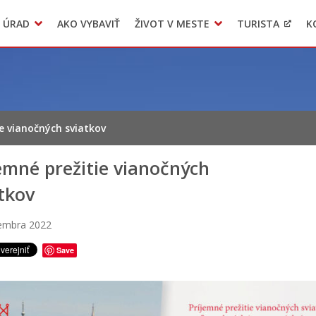
 ÚRAD
AKO VYBAVIŤ
ŽIVOT V MESTE
TURISTA
K
Transparentné mesto
Voľba hlavného kontrolóra mesta Levoča
LIMKA
ie vianočných sviatkov
emné prežitie vianočných
tkov
cembra 2022
Save