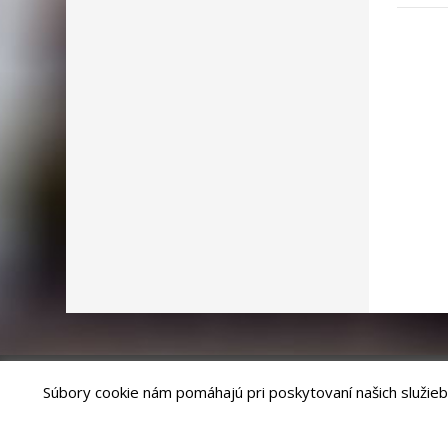
Súbory cookie nám pomáhajú pri poskytovaní našich služieb
Riešenie
ANTIK SMART CITY
| Technický prevádzkovateľ – MVI Te
Správca webového sídla: Mesto Levoča, Námestie Majstra Pavla 4, 0