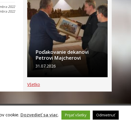
mbra 2022
mbra 2022
Poďakovanie dekanovi
Petrovi Majcherovi
31.07.2026
Všetko
ov cookie.
Dozvedieť sa viac
.
Prijať všetky
Odmietnuť
ch údajov