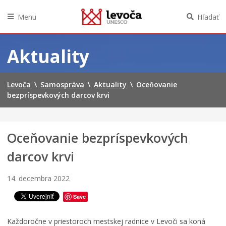
č
n
Menu
Hľadať
í
k
Preskočiť
f
na
Aktuality
e
obsah
s
t
Levoča
\
Samospráva
\
Aktuality
\
Oceňovanie
i
bezpríspevkových darcov krvi
v
a
l
u
Oceňovanie bezpríspevkových
f
i
darcov krvi
l
m
o
14. decembra 2022
v
e
Save
j
k
Každoročne v priestoroch mestskej radnice v Levoči sa koná