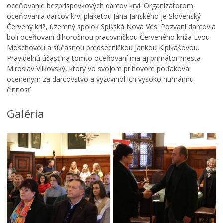
u
oceňovanie bezpríspevkových darcov krvi. Organizátorom
l
oceňovania darcov krvi plaketou Jána Janského je Slovenský
t
Červený kríž, územný spolok Spišská Nová Ves. Pozvaní darcovia
ú
boli oceňovaní dlhoročnou pracovníčkou Červeného kríža Evou
r
Moschovou a súčasnou predsedníčkou Jankou Kipikašovou.
y
Pravidelnú účasť na tomto oceňovaní ma aj primátor mesta
a
Miroslav Vilkovský, ktorý vo svojom príhovore poďakoval
c
oceneným za darcovstvo a vyzdvihol ich vysoko humánnu
o
P
činnosť.
s
o
p
ď
l
a
Galéria
a
k
O
y
o
d
u
v
p
s
a
i
a
n
v
n
i
n
i
e
é
e
d
h
s
e
o
o
k
r
l
a