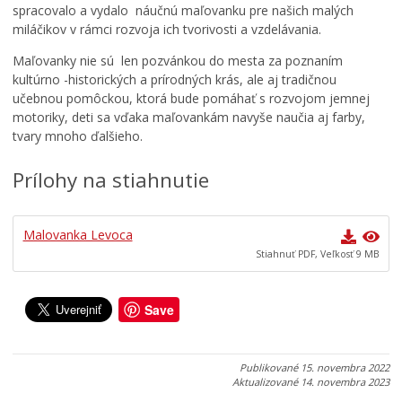
n
e
r
spracovalo a vydalo náučnú maľovanku pre našich malých
o
s
o
miláčikov v rámci rozvoja ich tvorivosti a vzdelávania.
v
t
v
ú
o
i
Maľovanky nie sú len pozvánkou do mesta za poznaním
r
v
M
kultúrno -historických a prírodných krás, ale aj tradičnou
e
a
a
učebnou pomôckou, ktorá bude pomáhať s rozvojom jemnej
z
n
j
motoriky, deti sa vďaka maľovankám navyše naučia aj farby,
i
i
c
tvary mnoho ďalšieho.
d
a
h
e
v
e
Prílohy na stiahnutie
n
č
r
c
a
o
i
s
v
Malovanka Levoca
u
e
i
Stiahnuť PDF, Veľkosť 9 MB
0
3
3
7
1
1
.
.
.
Save
0
0
0
8
7
7
.
.
.
Publikované
15. novembra 2022
2
2
2
Aktualizované
14. novembra 2023
0
0
0