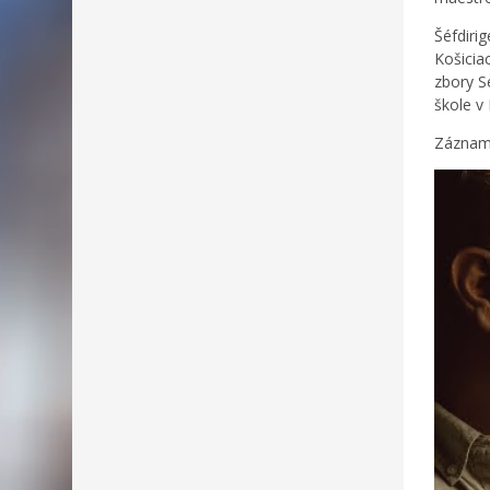
Šéfdirig
Košicia
zbory S
škole v
Záznam j