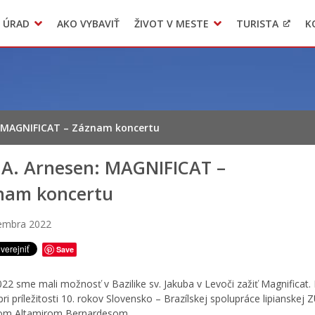
 ÚRAD
AKO VYBAVIŤ
ŽIVOT V MESTE
TURISTA
K
Transparentné mesto
Voľba hlavného kontrolóra mesta Levoča
LIMKA
: MAGNIFICAT – Záznam koncertu
 A. Arnesen: MAGNIFICAT –
nam koncertu
cembra 2022
Save
022 sme mali možnosť v Bazilike sv. Jakuba v Levoči zažiť Magnificat. 
pri príležitosti 10. rokov Slovensko – Brazílskej spolupráce lipianskej 
om Altamirom Bernardesom.