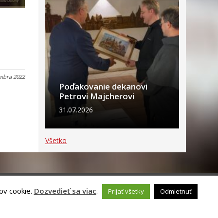
mbra 2022
Poďakovanie dekanovi
Petrovi Majcherovi
31.07.2026
Všetko
ov cookie.
Dozvedieť sa viac
.
Prijať všetky
Odmietnuť
ch údajov