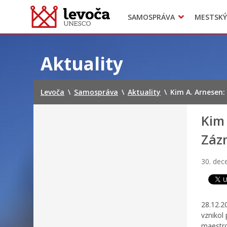
SAMOSPRÁVA
MESTSKÝ
Dokumenty mesta
Projekty
Doprava
Preskočiť
na
Aktuality
obsah
Levoča
\
Samospráva
\
Aktuality
\
Kim A. Arnesen
Kim
Záz
30. de
28.12.2
vznikol 
maestr