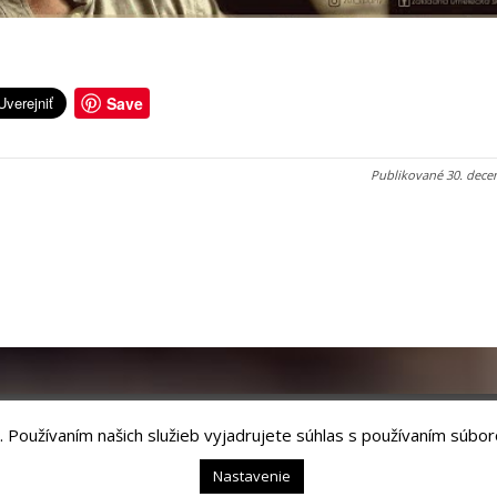
Save
Publikované
30. dece
. Používaním našich služieb vyjadrujete súhlas s používaním súbor
chnology, s.r.o.
Nastavenie
54 01 Levoča,
webmaster@levoca.sk
|
Vyhlásenie o prístupnosti
|
Ochrana osobný