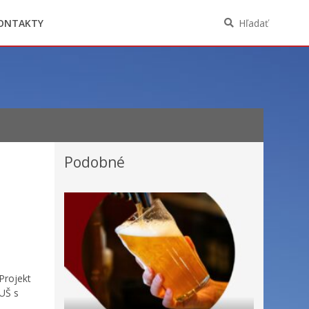
Oznámenia funkcií, zamestnaní, činností a
majetkových pomerov verejného funkcionára
ONTAKTY
Hľadať
Podobné
Projekt
ZUŠ s