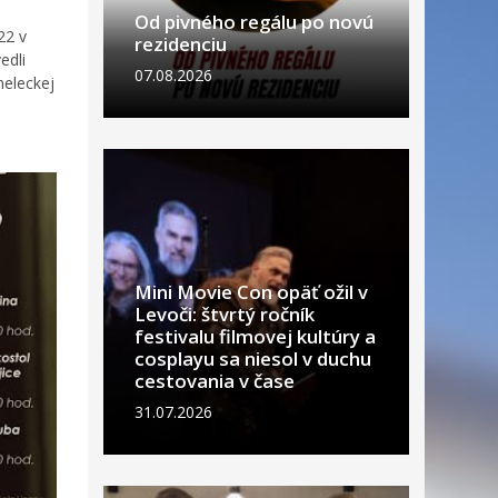
Od pivného regálu po novú
22 v
rezidenciu
edli
07.08.2026
meleckej
Mini Movie Con opäť ožil v
Levoči: štvrtý ročník
festivalu filmovej kultúry a
cosplayu sa niesol v duchu
cestovania v čase
31.07.2026