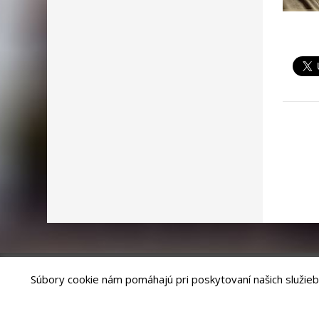
Súbory cookie nám pomáhajú pri poskytovaní našich služieb
Riešenie
ANTIK SMART CITY
| Technický prevádzkovateľ – MVI Te
Správca webového sídla: Mesto Levoča, Námestie Majstra Pavla 4, 0