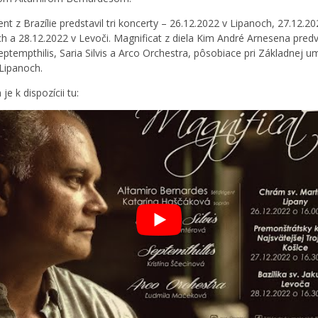
ent z Brazílie predstavil tri koncerty – 26.12.2022 v Lipanoch, 27.12.20
ch a 28.12.2022 v Levoči. Magnificat z diela Kim André Arnesena predv
eptempthilis, Saria Silvis a Arco Orchestra, pôsobiace pri Základnej u
 Lipanoch.
e k dispozícii tu: